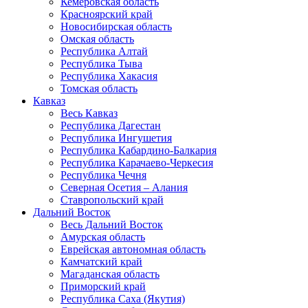
Кемеровская область
Красноярский край
Новосибирская область
Омская область
Республика Алтай
Республика Тыва
Республика Хакасия
Томская область
Кавказ
Весь Кавказ
Республика Дагестан
Республика Ингушетия
Республика Кабардино-Балкария
Республика Карачаево-Черкесия
Республика Чечня
Северная Осетия – Алания
Ставропольский край
Дальний Восток
Весь Дальний Восток
Амурская область
Еврейская автономная область
Камчатский край
Магаданская область
Приморский край
Республика Саха (Якутия)