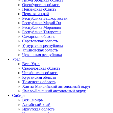
Нижегородская область
Оренбургская область
Пензенская область
Пермский край
Республика Башкортостан
Республика Марий Эл
Республика Мордовия
Республика Татарстан
Самарская область
Саратовская область
Удмуртская республика
Ульяновская область
Чувашская республика
Урал
Весь Урал
Свердловская область
Челябинская область
Курганская область
Тюменская область
Ханты-Мансийский автономный округ
Ямало-Ненецкий автономный округ
Сибирь
Вся Сибирь
Алтайский край
Иркутская область