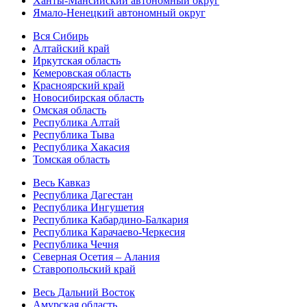
Ханты-Мансийский автономный округ
Ямало-Ненецкий автономный округ
Вся Сибирь
Алтайский край
Иркутская область
Кемеровская область
Красноярский край
Новосибирская область
Омская область
Республика Алтай
Республика Тыва
Республика Хакасия
Томская область
Весь Кавказ
Республика Дагестан
Республика Ингушетия
Республика Кабардино-Балкария
Республика Карачаево-Черкесия
Республика Чечня
Северная Осетия – Алания
Ставропольский край
Весь Дальний Восток
Амурская область