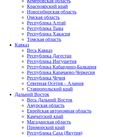
Кемеровская область
Красноярский край
Новосибирская область
Омская область
Республика Алтай
Республика Тыва
Республика Хакасия
Томская область
Кавказ
Весь Кавказ
Республика Дагестан
Республика Ингушетия
Республика Кабардино-Балкария
Республика Карачаево-Черкесия
Республика Чечня
Северная Осетия – Алания
Ставропольский край
Дальний Восток
Весь Дальний Восток
Амурская область
Еврейская автономная область
Камчатский край
Магаданская область
Приморский край
Республика Саха (Якутия)