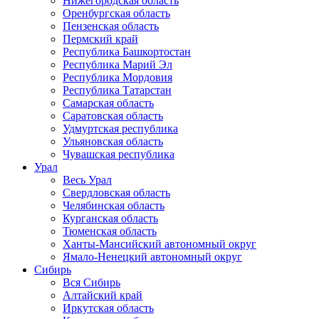
Нижегородская область
Оренбургская область
Пензенская область
Пермский край
Республика Башкортостан
Республика Марий Эл
Республика Мордовия
Республика Татарстан
Самарская область
Саратовская область
Удмуртская республика
Ульяновская область
Чувашская республика
Урал
Весь Урал
Свердловская область
Челябинская область
Курганская область
Тюменская область
Ханты-Мансийский автономный округ
Ямало-Ненецкий автономный округ
Сибирь
Вся Сибирь
Алтайский край
Иркутская область