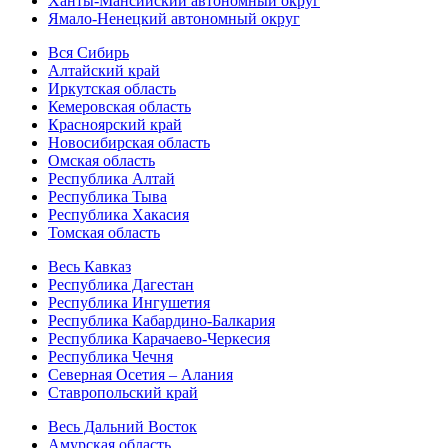
Ханты-Мансийский автономный округ
Ямало-Ненецкий автономный округ
Вся Сибирь
Алтайский край
Иркутская область
Кемеровская область
Красноярский край
Новосибирская область
Омская область
Республика Алтай
Республика Тыва
Республика Хакасия
Томская область
Весь Кавказ
Республика Дагестан
Республика Ингушетия
Республика Кабардино-Балкария
Республика Карачаево-Черкесия
Республика Чечня
Северная Осетия – Алания
Ставропольский край
Весь Дальний Восток
Амурская область