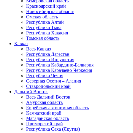
Кемеровская область
Красноярский край
Новосибирская область
Омская область
Республика Алтай
Республика Тыва
Республика Хакасия
Томская область
Кавказ
Весь Кавказ
Республика Дагестан
Республика Ингушетия
Республика Кабардино-Балкария
Республика Карачаево-Черкесия
Республика Чечня
Северная Осетия – Алания
Ставропольский край
Дальний Восток
Весь Дальний Восток
Амурская область
Еврейская автономная область
Камчатский край
Магаданская область
Приморский край
Республика Саха (Якутия)