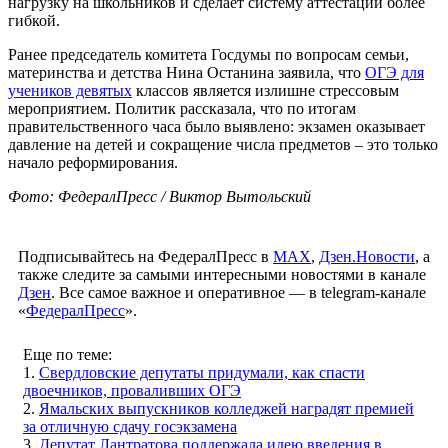
нагрузку на школьников и сделает систему аттестации более
гибкой.
Ранее председатель комитета Госдумы по вопросам семьи,
материнства и детства Нина Останина заявила, что
ОГЭ для
учеников девятых
классов является излишне стрессовым
мероприятием. Политик рассказала, что по итогам
правительственного часа было выявлено: экзамен оказывает
давление на детей и сокращение числа предметов – это только
начало реформирования.
Фото: ФедералПресс / Виктор Вытольский
Подписывайтесь на ФедералПресс в
МАХ
,
Дзен.Новости
, а
также следите за самыми интересными новостями в канале
Дзен
. Все самое важное и оперативное — в telegram-канале
«
ФедералПресс
».
Еще по теме:
1.
Свердловские депутаты придумали, как спасти
двоечников, проваливших ОГЭ
2.
Ямальских выпускников колледжей наградят премией
за отличную сдачу госэкзамена
3.
Депутат Лантратова поддержала идею введения в