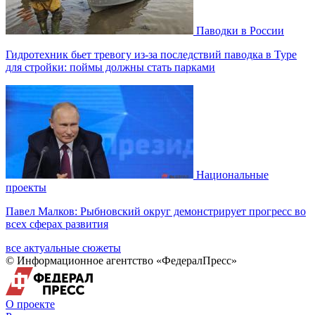
Паводки в России
Гидротехник бьет тревогу из-за последствий паводка в Туре
для стройки: поймы должны стать парками
Национальные
проекты
Павел Малков: Рыбновский округ демонстрирует прогресс во
всех сферах развития
все актуальные сюжеты
© Информационное агентство «ФедералПресс»
О проекте