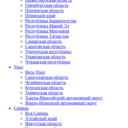
Нижегородская область
Оренбургская область
Пензенская область
Пермский край
Республика Башкортостан
Республика Марий Эл
Республика Мордовия
Республика Татарстан
Самарская область
Саратовская область
Удмуртская республика
Ульяновская область
Чувашская республика
Урал
Весь Урал
Свердловская область
Челябинская область
Курганская область
Тюменская область
Ханты-Мансийский автономный округ
Ямало-Ненецкий автономный округ
Сибирь
Вся Сибирь
Алтайский край
Иркутская область