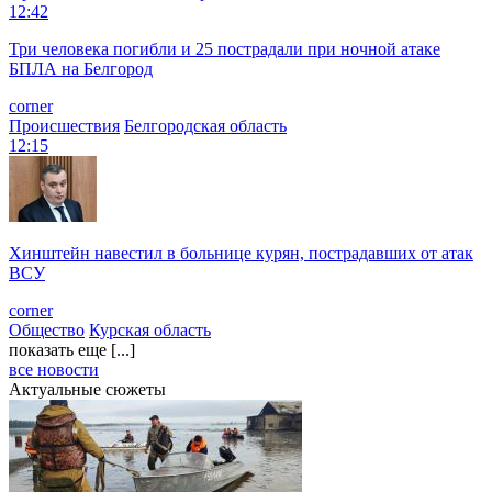
12:42
Три человека погибли и 25 пострадали при ночной атаке
БПЛА на Белгород
corner
Происшествия
Белгородская область
12:15
Хинштейн навестил в больнице курян, пострадавших от атак
ВСУ
corner
Общество
Курская область
показать еще [...]
все новости
Актуальные сюжеты