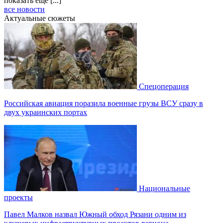
показать еще [...]
все новости
Актуальные сюжеты
Спецоперация
Российская авиация поразила военные грузы ВСУ сразу в
двух украинских портах
Национальные
проекты
Павел Малков назвал Южный обход Рязани одним из