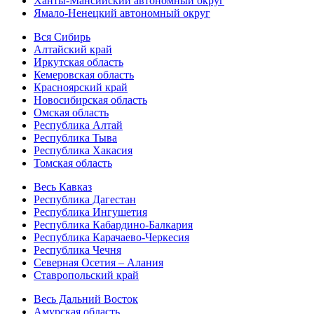
Ханты-Мансийский автономный округ
Ямало-Ненецкий автономный округ
Вся Сибирь
Алтайский край
Иркутская область
Кемеровская область
Красноярский край
Новосибирская область
Омская область
Республика Алтай
Республика Тыва
Республика Хакасия
Томская область
Весь Кавказ
Республика Дагестан
Республика Ингушетия
Республика Кабардино-Балкария
Республика Карачаево-Черкесия
Республика Чечня
Северная Осетия – Алания
Ставропольский край
Весь Дальний Восток
Амурская область