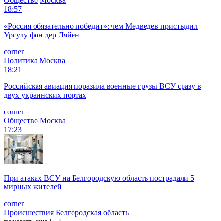
Общество
Москва
18:57
«Россия обязательно победит»: чем Медведев пристыдил
Урсулу фон дер Ляйен
corner
Политика
Москва
18:21
Российская авиация поразила военные грузы ВСУ сразу в
двух украинских портах
corner
Общество
Москва
17:23
При атаках ВСУ на Белгородскую область пострадали 5
мирных жителей
corner
Происшествия
Белгородская область