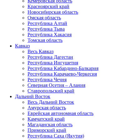
Кемеровская область
Красноярский край
Новосибирская область
Омская область
Республика Алтай
Республика Тыва
Республика Хакасия
Томская область
Кавказ
Весь Кавказ
Республика Дагестан
Республика Ингушетия
Республика Кабардино-Балкария
Республика Карачаево-Черкесия
Республика Чечня
Северная Осетия – Алания
Ставропольский край
Дальний Восток
Весь Дальний Восток
Амурская область
Еврейская автономная область
Камчатский край
Магаданская область
Приморский край
Республика Саха (Якутия)