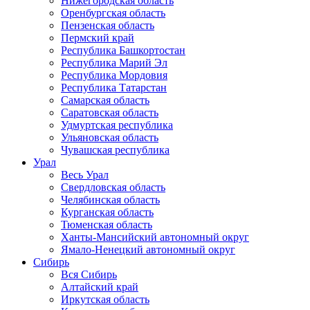
Нижегородская область
Оренбургская область
Пензенская область
Пермский край
Республика Башкортостан
Республика Марий Эл
Республика Мордовия
Республика Татарстан
Самарская область
Саратовская область
Удмуртская республика
Ульяновская область
Чувашская республика
Урал
Весь Урал
Свердловская область
Челябинская область
Курганская область
Тюменская область
Ханты-Мансийский автономный округ
Ямало-Ненецкий автономный округ
Сибирь
Вся Сибирь
Алтайский край
Иркутская область