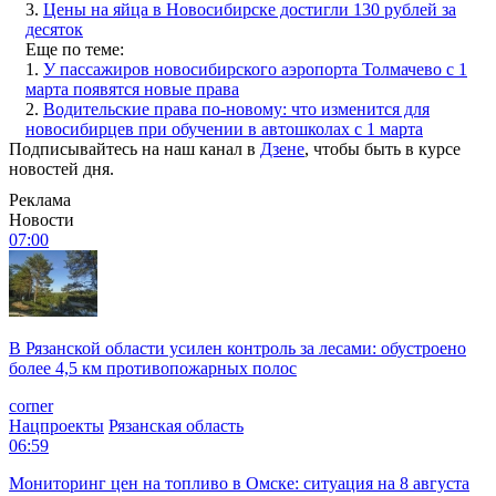
3.
Цены на яйца в Новосибирске достигли 130 рублей за
десяток
Еще по теме:
1.
У пассажиров новосибирского аэропорта Толмачево с 1
марта появятся новые права
2.
Водительские права по-новому: что изменится для
новосибирцев при обучении в автошколах с 1 марта
Подписывайтесь на наш канал в
Дзене
, чтобы быть в курсе
новостей дня.
Реклама
Новости
07:00
В Рязанской области усилен контроль за лесами: обустроено
более 4,5 км противопожарных полос
corner
Нацпроекты
Рязанская область
06:59
Мониторинг цен на топливо в Омске: ситуация на 8 августа