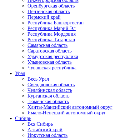
Нижегородская область
Оренбургская область
Пензенская область
Пермский край
Республика Башкортостан
Республика Марий Эл
Республика Мордовия
Республика Татарстан
Самарская область
Саратовская область
Удмуртская республика
Ульяновская область
Чувашская республика
Урал
Весь Урал
Свердловская область
Челябинская область
Курганская область
Тюменская область
Ханты-Мансийский автономный округ
Ямало-Ненецкий автономный округ
Сибирь
Вся Сибирь
Алтайский край
Иркутская область