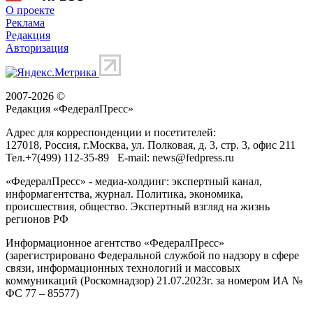
О проекте
Реклама
Редакция
Авторизация
2007-2026 ©
Редакция «
ФедералПресс
»
Адрес для корреспонденции и посетителей:
127018
, Россия, г.
Москва
,
ул. Полковая, д. 3, стр. 3
, офис 211
Тел.
+7(499) 112-35-89
E-mail:
news@fedpress.ru
«ФедералПресс» - медиа-холдинг: экспертный канал,
информагентства, журнал. Политика, экономика,
происшествия, общество. Экспертный взгляд на жизнь
регионов РФ
Информационное агентство «ФедералПресс»
(зарегистрировано Федеральной службой по надзору в сфере
связи, информационных технологий и массовых
коммуникаций (Роскомнадзор) 21.07.2023г. за номером ИА №
ФС 77 – 85577)