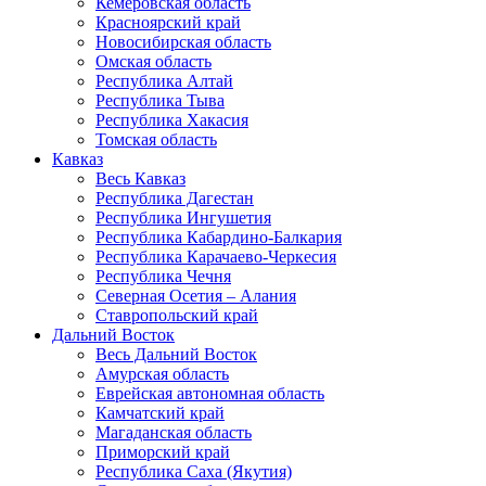
Кемеровская область
Красноярский край
Новосибирская область
Омская область
Республика Алтай
Республика Тыва
Республика Хакасия
Томская область
Кавказ
Весь Кавказ
Республика Дагестан
Республика Ингушетия
Республика Кабардино-Балкария
Республика Карачаево-Черкесия
Республика Чечня
Северная Осетия – Алания
Ставропольский край
Дальний Восток
Весь Дальний Восток
Амурская область
Еврейская автономная область
Камчатский край
Магаданская область
Приморский край
Республика Саха (Якутия)