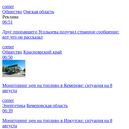
corner
Общество
Омская область
Реклама
06:51
Друг пропавшего Усольцева получил странное сообщение:
вот что он рассказал
corner
Общество
Красноярский край
06:50
Мониторинг цен на топливо в Кемерове: ситуация на 8
августа
corner
Энергетика
Кемеровская область
06:39
Мониторинг цен на топливо в Иркутске: ситуация на 8
августа