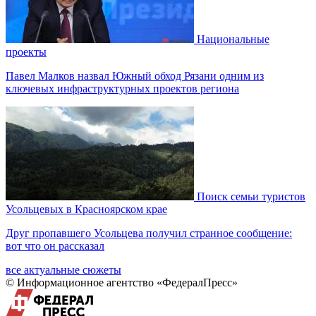
Национальные
проекты
Павел Малков назвал Южный обход Рязани одним из
ключевых инфраструктурных проектов региона
Поиск семьи туристов
Усольцевых в Красноярском крае
Друг пропавшего Усольцева получил странное сообщение:
вот что он рассказал
все актуальные сюжеты
© Информационное агентство «ФедералПресс»