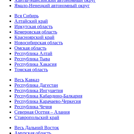
Ханты-Мансийский автономный округ
Ямало-Ненецкий автономный округ
Вся Сибирь
Алтайский край
Иркутская область
Кемеровская область
Красноярский край
Новосибирская область
Омская область
Республика Алтай
Республика Тыва
Республика Хакасия
Томская область
Весь Кавказ
Республика Дагестан
Республика Ингушетия
Республика Кабардино-Балкария
Республика Карачаево-Черкесия
Республика Чечня
Северная Осетия – Алания
Ставропольский край
Весь Дальний Восток
Амурская область