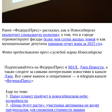
Ранее «ФедералПресс» рассказал, как в Новосибирске
реализуют социальную политику
, о том, что в городе
отремонтируют фасады
более чем сотни жилых домов
и как
муниципальные депутаты
приняли отчет мэра за 2025 год
.
Фото предоставлено пресс-службой мэрии Новосибирска
Подписывайтесь на ФедералПресс в
МАХ
,
Дзен.Новости
, а
также следите за самыми интересными новостями в канале
Дзен
. Все самое важное и оперативное — в telegram-канале
«
ФедералПресс
».
Еще по теме:
1.
Парад планет пройдет в новосибирском небе:
подробности
2.
«Цены будут расти»: участники авторынка не видят
предпосылок для снижения стоимости машин