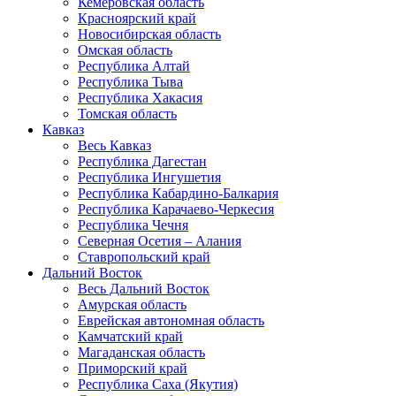
Кемеровская область
Красноярский край
Новосибирская область
Омская область
Республика Алтай
Республика Тыва
Республика Хакасия
Томская область
Кавказ
Весь Кавказ
Республика Дагестан
Республика Ингушетия
Республика Кабардино-Балкария
Республика Карачаево-Черкесия
Республика Чечня
Северная Осетия – Алания
Ставропольский край
Дальний Восток
Весь Дальний Восток
Амурская область
Еврейская автономная область
Камчатский край
Магаданская область
Приморский край
Республика Саха (Якутия)