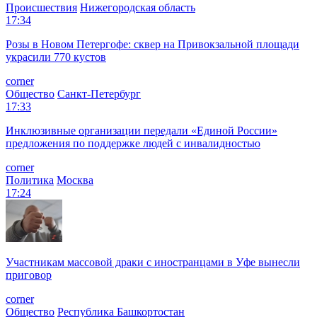
Происшествия
Нижегородская область
17:34
Розы в Новом Петергофе: сквер на Привокзальной площади
украсили 770 кустов
corner
Общество
Санкт-Петербург
17:33
Инклюзивные организации передали «Единой России»
предложения по поддержке людей с инвалидностью
corner
Политика
Москва
17:24
Участникам массовой драки с иностранцами в Уфе вынесли
приговор
corner
Общество
Республика Башкортостан