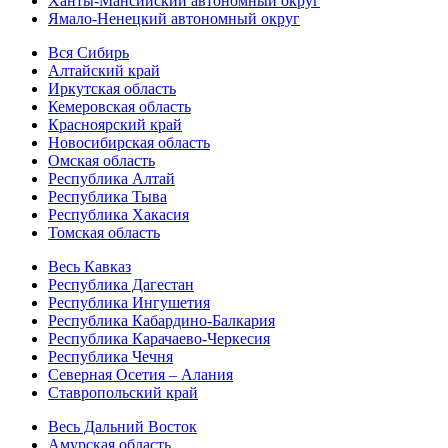
Ханты-Мансийский автономный округ
Ямало-Ненецкий автономный округ
Вся Сибирь
Алтайский край
Иркутская область
Кемеровская область
Красноярский край
Новосибирская область
Омская область
Республика Алтай
Республика Тыва
Республика Хакасия
Томская область
Весь Кавказ
Республика Дагестан
Республика Ингушетия
Республика Кабардино-Балкария
Республика Карачаево-Черкесия
Республика Чечня
Северная Осетия – Алания
Ставропольский край
Весь Дальний Восток
Амурская область