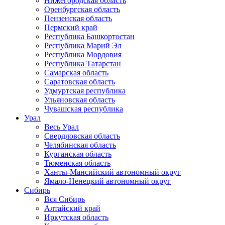
Нижегородская область
Оренбургская область
Пензенская область
Пермский край
Республика Башкортостан
Республика Марий Эл
Республика Мордовия
Республика Татарстан
Самарская область
Саратовская область
Удмуртская республика
Ульяновская область
Чувашская республика
Урал
Весь Урал
Свердловская область
Челябинская область
Курганская область
Тюменская область
Ханты-Мансийский автономный округ
Ямало-Ненецкий автономный округ
Сибирь
Вся Сибирь
Алтайский край
Иркутская область