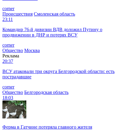
corner
Происшествия
Смоленская область
23:11
Командир 76-й дивизии ВДВ доложил Путину о
продвижении в ДНР и потерях ВСУ
corner
Общество
Москва
Реклама
20:37
ВСУ атаковали три округа Белгородской области: есть
пострадавшие
corner
Общество
Белгородская область
18:03
Ферма в Гатчине потеряла главного жителя