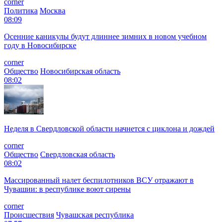
corner
Политика
Москва
08:09
Осенние каникулы будут длиннее зимних в новом учебном
году в Новосибирске
corner
Общество
Новосибирская область
08:02
Неделя в Свердловской области начнется с циклона и дождей
corner
Общество
Свердловская область
08:02
Массированный налет беспилотников ВСУ отражают в
Чувашии: в республике воют сирены
corner
Происшествия
Чувашская республика