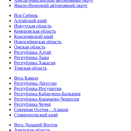
Ханты-Мансийский автономный округ
Ямало-Ненецкий автономный округ
Вся Сибирь
Алтайский край
Иркутская область
Кемеровская область
Красноярский край
Новосибирская область
Омская область
Республика Алтай
Республика Тыва
Республика Хакасия
Томская область
Весь Кавказ
Республика Дагестан
Республика Ингушетия
Республика Кабардино-Балкария
Республика Карачаево-Черкесия
Республика Чечня
Северная Осетия – Алания
Ставропольский край
Весь Дальний Восток
Амурская область