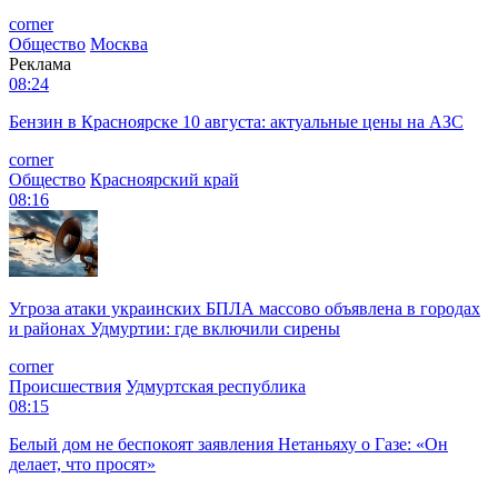
corner
Общество
Москва
Реклама
08:24
Бензин в Красноярске 10 августа: актуальные цены на АЗС
corner
Общество
Красноярский край
08:16
Угроза атаки украинских БПЛА массово объявлена в городах
и районах Удмуртии: где включили сирены
corner
Происшествия
Удмуртская республика
08:15
Белый дом не беспокоят заявления Нетаньяху о Газе: «Он
делает, что просят»