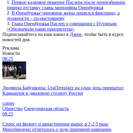
1.
Первое кадровое решение Паслера после переизбрания:
принял отставку главы минцифры Оренбуржья
2.
В Оренбуржье чиновник жены лишился фиктивно, а
должности – по-настоящему
3.
Глава Оренбуржья Паслер о совещании с Путиным:
«Обозначили наши приоритеты»
Подписывайтесь на наш канал в
Дзене
, чтобы быть в курсе
новостей дня.
Реклама
Новости
08:25
Людмила Бабушкина: UralTerraJazz на один день превратил
Камышлов в джазовою столицу России
corner
Общество
Свердловская область
08:25
Спрос на физику и авиастроение вырос в 2-2,5 раза:
Минобрнауки отчиталось о ходе приемной кампании