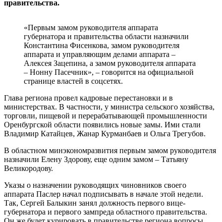
правительства.
«Первым замом руководителя аппарата
губернатора и правительства области назначили
Константина Фисенкова, замом руководителя
аппарата и управляющим делами аппарата –
Алексея Зацепина, а замом руководителя аппарата
– Нонну Пасечник», – говорится на официальной
странице властей в соцсетях.
Глава региона провел кадровые перестановки и в
министерствах. В частности, у министра сельского хозяйства,
торговли, пищевой и перерабатывающей промышленности
Оренбургской области появились новые замы. Ими стали
Владимир Катайцев, Жанар Курманбаев и Ольга Трегубов.
В областном минэкономразвития первым замом руководителя
назначили Елену Здорову, еще одним замом – Татьяну
Великородову.
Указы о назначении руководящих чиновников своего
аппарата Паслер начал подписывать в начале этой недели.
Так, Сергей Балыкин занял должность первого вице-
губернатора и первого зампреда областного правительства.
Он же будет курировать в правительстве региона вопросы,