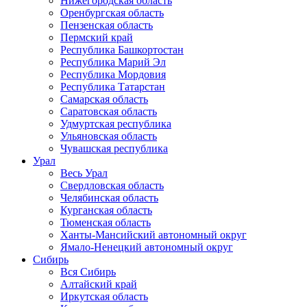
Нижегородская область
Оренбургская область
Пензенская область
Пермский край
Республика Башкортостан
Республика Марий Эл
Республика Мордовия
Республика Татарстан
Самарская область
Саратовская область
Удмуртская республика
Ульяновская область
Чувашская республика
Урал
Весь Урал
Свердловская область
Челябинская область
Курганская область
Тюменская область
Ханты-Мансийский автономный округ
Ямало-Ненецкий автономный округ
Сибирь
Вся Сибирь
Алтайский край
Иркутская область