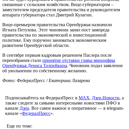
связанные с сельским хозяйством. Вице-губернатором –
заместителем председателя правительства и руководителем
аппарата губернатора стал Дмитрий Кулагин.
Вице-премьером правительства Оренбуржья назначили
Игната Петухова. Этот чиновник занял пост зампреда
правительства по экономической и инвестиционной
политике. Ему поручено заниматься экономическим
развитием Оренбургской области.
В сентябре первым кадровым решением Паслера после
переизбрания стало
принятие отставки главы минцифры
Оренбуржья Дениса Толпейкина
. Чиновник подал заявление
об увольнении по собственному желанию.
Фото: ФедералПресс / Екатерина Лазарева
Подписывайтесь на ФедералПресс в
МАХ
,
Дзен.Новости
, а
также следите за самыми интересными новостями ПФО в
канале
Дзен
. Все самое важное и оперативное — в telegram-
канале «
ФедералПресс
».
Еще по теме: