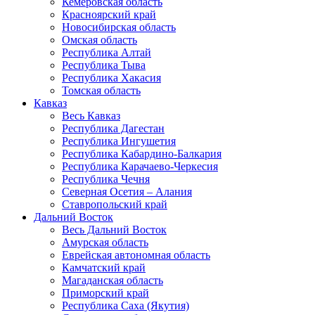
Кемеровская область
Красноярский край
Новосибирская область
Омская область
Республика Алтай
Республика Тыва
Республика Хакасия
Томская область
Кавказ
Весь Кавказ
Республика Дагестан
Республика Ингушетия
Республика Кабардино-Балкария
Республика Карачаево-Черкесия
Республика Чечня
Северная Осетия – Алания
Ставропольский край
Дальний Восток
Весь Дальний Восток
Амурская область
Еврейская автономная область
Камчатский край
Магаданская область
Приморский край
Республика Саха (Якутия)