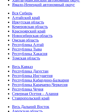
Ханты-Мансийский автономный округ
Ямало-Ненецкий автономный округ
Вся Сибирь
Алтайский край
Иркутская область
Кемеровская область
Красноярский край
Новосибирская область
Омская область
Республика Алтай
Республика Тыва
Республика Хакасия
Томская область
Весь Кавказ
Республика Дагестан
Республика Ингушетия
Республика Кабардино-Балкария
Республика Карачаево-Черкесия
Республика Чечня
Северная Осетия – Алания
Ставропольский край
Весь Дальний Восток
Амурская область