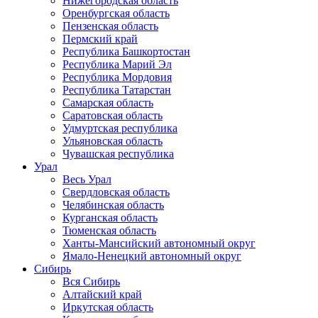
Нижегородская область
Оренбургская область
Пензенская область
Пермский край
Республика Башкортостан
Республика Марий Эл
Республика Мордовия
Республика Татарстан
Самарская область
Саратовская область
Удмуртская республика
Ульяновская область
Чувашская республика
Урал
Весь Урал
Свердловская область
Челябинская область
Курганская область
Тюменская область
Ханты-Мансийский автономный округ
Ямало-Ненецкий автономный округ
Сибирь
Вся Сибирь
Алтайский край
Иркутская область