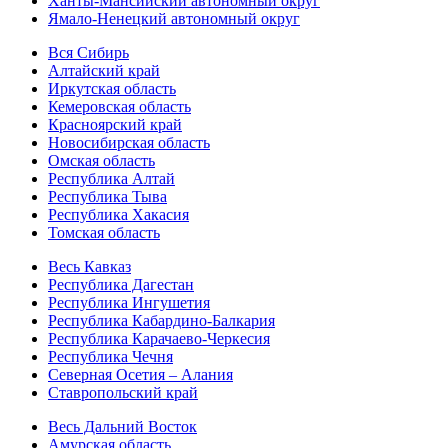
Ханты-Мансийский автономный округ
Ямало-Ненецкий автономный округ
Вся Сибирь
Алтайский край
Иркутская область
Кемеровская область
Красноярский край
Новосибирская область
Омская область
Республика Алтай
Республика Тыва
Республика Хакасия
Томская область
Весь Кавказ
Республика Дагестан
Республика Ингушетия
Республика Кабардино-Балкария
Республика Карачаево-Черкесия
Республика Чечня
Северная Осетия – Алания
Ставропольский край
Весь Дальний Восток
Амурская область