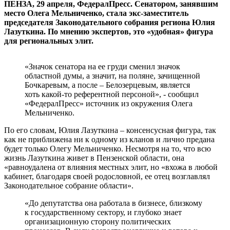
ПЕНЗА, 29 апреля, ФедералПресс. Сенатором, занявшим
место Олега Мельниченко, стала экс-заместитель
председателя Законодательного собрания региона Юлия
Лазуткина. По мнению экспертов, это «удобная» фигура
для региональных элит.
«Значок сенатора на ее груди сменил значок
областной думы, а значит, на поляне, зачищенной
Бочкаревым, а после – Белозерцевым, является
хоть какой-то референтной персоной», - сообщил
«ФедералПресс» источник из окружения Олега
Мельниченко.
По его словам, Юлия Лазуткина – консенсусная фигура, так
как не приближена ни к одному из кланов и лично предана
будет только Олегу Мельниченко. Несмотря на то, что всю
жизнь Лазуткина живет в Пензенской области, она
«равноудалена от влияния местных элит, но «вхожа в любой
кабинет, благодаря своей родословной, ее отец возглавлял
Законодательное собрание области».
«До депутатства она работала в бизнесе, близкому
к государственному сектору, и глубоко знает
организационную сторону политических