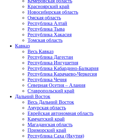
Кемеровская область
Красноярский край
Новосибирская область
Омская область
Республика Алтай
Республика Тыва
Республика Хакасия
Томская область
Кавказ
Весь Кавказ
Республика Дагестан
Республика Ингушетия
Республика Кабардино-Балкария
Республика Карачаево-Черкесия
Республика Чечня
Северная Осетия – Алания
Ставропольский край
Дальний Восток
Весь Дальний Восток
Амурская область
Еврейская автономная область
Камчатский край
Магаданская область
Приморский край
Республика Саха (Якутия)