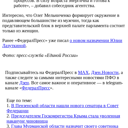
процессов. В силу возраста энергична и готова к
работе», – добавил собеседник агентства.
Интересно, что Олег Мельниченко формирует окружение в
подавляющем большинстве из мужчин, тогда как
представительский блок в верхней палате парламента состоит
только из женщин.
Ранее «ФедералПресс» уже писал
о новом назначении Юлии
Лазуткиной
.
Фото: пресс-служба «Единой России»
Подписывайтесь на ФедералПресс в
МАХ
,
Дзен.Новости
, а
также следите за самыми интересными новостями ПФО в
канале
Дзен
. Все самое важное и оперативное — в telegram-
канале «
ФедералПресс
».
Еще по теме:
1.
В Пензенской области нашли нового сенатора в Совет
Федерации
2.
Председателем Госкомрегистра Крыма стала уволенная
накануне чиновница
3.
Глава Мурманской области назначит своего советника