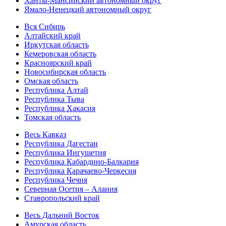
Ханты-Мансийский автономный округ
Ямало-Ненецкий автономный округ
Вся Сибирь
Алтайский край
Иркутская область
Кемеровская область
Красноярский край
Новосибирская область
Омская область
Республика Алтай
Республика Тыва
Республика Хакасия
Томская область
Весь Кавказ
Республика Дагестан
Республика Ингушетия
Республика Кабардино-Балкария
Республика Карачаево-Черкесия
Республика Чечня
Северная Осетия – Алания
Ставропольский край
Весь Дальний Восток
Амурская область