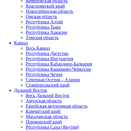
Кемеровская область
Красноярский край
Новосибирская область
Омская область
Республика Алтай
Республика Тыва
Республика Хакасия
Томская область
Кавказ
Весь Кавказ
Республика Дагестан
Республика Ингушетия
Республика Кабардино-Балкария
Республика Карачаево-Черкесия
Республика Чечня
Северная Осетия – Алания
Ставропольский край
Дальний Восток
Весь Дальний Восток
Амурская область
Еврейская автономная область
Камчатский край
Магаданская область
Приморский край
Республика Саха (Якутия)