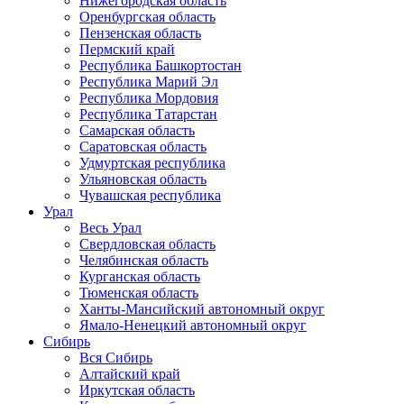
Нижегородская область
Оренбургская область
Пензенская область
Пермский край
Республика Башкортостан
Республика Марий Эл
Республика Мордовия
Республика Татарстан
Самарская область
Саратовская область
Удмуртская республика
Ульяновская область
Чувашская республика
Урал
Весь Урал
Свердловская область
Челябинская область
Курганская область
Тюменская область
Ханты-Мансийский автономный округ
Ямало-Ненецкий автономный округ
Сибирь
Вся Сибирь
Алтайский край
Иркутская область