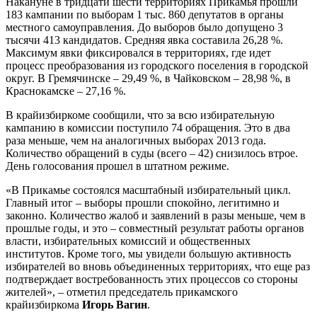
Накануне в тридцати шести территориях Прикамья прошли
183 кампании по выборам 1 тыс. 860 депутатов в органы
местного самоуправления. До выборов было допущено 3
тысячи 413 кандидатов. Средняя явка составила 26,28 %.
Максимум явки фиксировался в территориях, где идет
процесс преобразования из городского поселения в городской
округ. В Гремячинске – 29,49 %, в Чайковском – 28,98 %, в
Краснокамске – 27,16 %.
В крайизбиркоме сообщили, что за всю избирательную
кампанию в комиссии поступило 74 обращения. Это в два
раза меньше, чем на аналогичных выборах 2013 года.
Количество обращений в суды (всего – 42) снизилось втрое.
День голосования прошел в штатном режиме.
«В Прикамье состоялся масштабный избирательный цикл.
Главный итог – выборы прошли спокойно, легитимно и
законно. Количество жалоб и заявлений в разы меньше, чем в
прошлые годы, и это – совместный результат работы органов
власти, избирательных комиссий и общественных
институтов. Кроме того, мы увидели большую активность
избирателей во вновь объединенных территориях, что еще раз
подтверждает востребованность этих процессов со стороны
жителей», – отметил председатель прикамского
крайизбиркома
Игорь Вагин
.