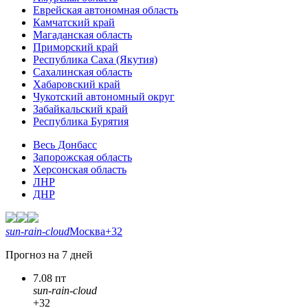
Еврейская автономная область
Камчатский край
Магаданская область
Приморский край
Республика Саха (Якутия)
Сахалинская область
Хабаровский край
Чукотский автономный округ
Забайкальский край
Республика Бурятия
Весь Донбасс
Запорожская область
Херсонская область
ЛНР
ДНР
sun-rain-cloud
Москва
+32
Прогноз на 7 дней
7.08 пт
sun-rain-cloud
+32