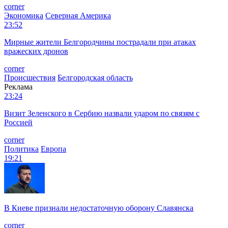
corner
Экономика
Северная Америка
23:52
Мирные жители Белгородчины пострадали при атаках
вражеских дронов
corner
Происшествия
Белгородская область
Реклама
23:24
Визит Зеленского в Сербию назвали ударом по связям с
Россией
corner
Политика
Европа
19:21
В Киеве признали недостаточную оборону Славянска
corner