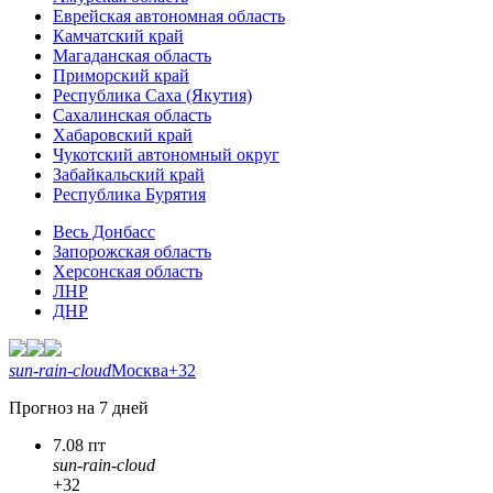
Еврейская автономная область
Камчатский край
Магаданская область
Приморский край
Республика Саха (Якутия)
Сахалинская область
Хабаровский край
Чукотский автономный округ
Забайкальский край
Республика Бурятия
Весь Донбасс
Запорожская область
Херсонская область
ЛНР
ДНР
sun-rain-cloud
Москва
+32
Прогноз на 7 дней
7.08 пт
sun-rain-cloud
+32