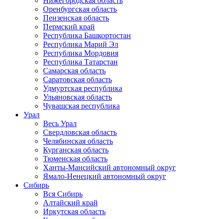
Нижегородская область
Оренбургская область
Пензенская область
Пермский край
Республика Башкортостан
Республика Марий Эл
Республика Мордовия
Республика Татарстан
Самарская область
Саратовская область
Удмуртская республика
Ульяновская область
Чувашская республика
Урал
Весь Урал
Свердловская область
Челябинская область
Курганская область
Тюменская область
Ханты-Мансийский автономный округ
Ямало-Ненецкий автономный округ
Сибирь
Вся Сибирь
Алтайский край
Иркутская область