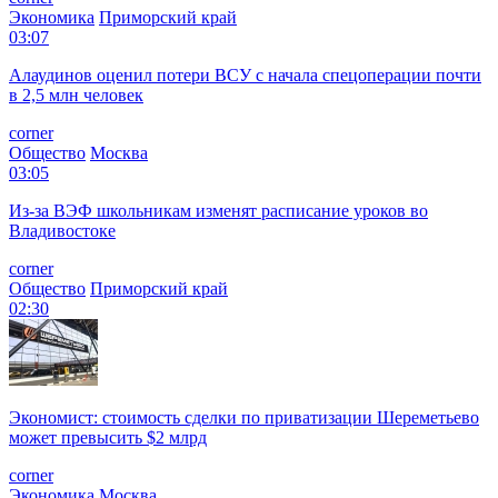
Экономика
Приморский край
03:07
Алаудинов оценил потери ВСУ с начала спецоперации почти
в 2,5 млн человек
corner
Общество
Москва
03:05
Из-за ВЭФ школьникам изменят расписание уроков во
Владивостоке
corner
Общество
Приморский край
02:30
Экономист: стоимость сделки по приватизации Шереметьево
может превысить $2 млрд
corner
Экономика
Москва