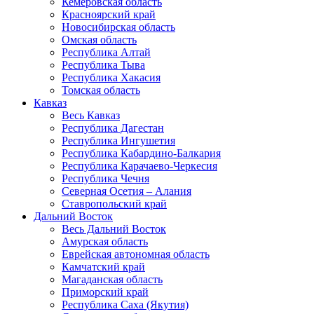
Кемеровская область
Красноярский край
Новосибирская область
Омская область
Республика Алтай
Республика Тыва
Республика Хакасия
Томская область
Кавказ
Весь Кавказ
Республика Дагестан
Республика Ингушетия
Республика Кабардино-Балкария
Республика Карачаево-Черкесия
Республика Чечня
Северная Осетия – Алания
Ставропольский край
Дальний Восток
Весь Дальний Восток
Амурская область
Еврейская автономная область
Камчатский край
Магаданская область
Приморский край
Республика Саха (Якутия)