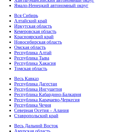
Ханты-Мансийский автономный округ
Ямало-Ненецкий автономный округ
Вся Сибирь
Алтайский край
Иркутская область
Кемеровская область
Красноярский край
Новосибирская область
Омская область
Республика Алтай
Республика Тыва
Республика Хакасия
Томская область
Весь Кавказ
Республика Дагестан
Республика Ингушетия
Республика Кабардино-Балкария
Республика Карачаево-Черкесия
Республика Чечня
Северная Осетия – Алания
Ставропольский край
Весь Дальний Восток
Амурская область