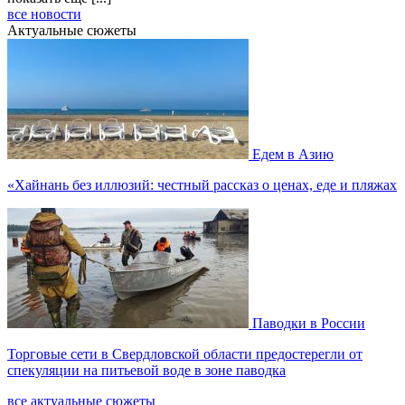
все новости
Актуальные сюжеты
Едем в Азию
«Хайнань без иллюзий: честный рассказ о ценах, еде и пляжах
Паводки в России
Торговые сети в Свердловской области предостерегли от
спекуляции на питьевой воде в зоне паводка
все актуальные сюжеты