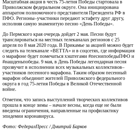
Масштабная акция в честь 75-летия Победы стартовала в
Приволжском федеральном округе. Она инициирована
аппаратом полномочного представителя Президента РФ в
ПФО. Регионы–участники передают эстафету друг другу,
исполняя самую знаменитую песню «День Победы».
До Пермского края очередь дойдет 2 мая. Песни будут
транслироваться на местных телеканалах регионов с 25
апреля по 8 мая 2020 года. В Прикамье за акцией можно будет
следить на телеканале «ВЕТТА» и в соцсетях, где информация
о марафоне будет помечаться хэштегами #песнипобедыПФО и
#нашденьпобеды. 9 мая, в День Победы легендарная песня
прозвучит в исполнении всех музыкальных коллективов–
участников песенного марафона. Таким образом песенный
марафон объединит жителей Приволжского федерального
округа в год 75-летия Победы в Великой Отечественной
войне.
Отметим, что запись выступлений творческих коллективов
прошла в конце зимы – начале весны, когда еще не были
введены ограничения, направленные на профилактику
эпидемии коронавируса.
Фото: ФедералПресс / Дмитрий Барков