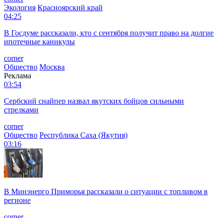
Экология
Красноярский край
04:25
В Госдуме рассказали, кто с сентября получит право на долгие
ипотечные каникулы
corner
Общество
Москва
Реклама
03:54
Сербский снайпер назвал якутских бойцов сильными
стрелками
corner
Общество
Республика Саха (Якутия)
03:16
В Минэнерго Приморья рассказали о ситуации с топливом в
регионе
corner