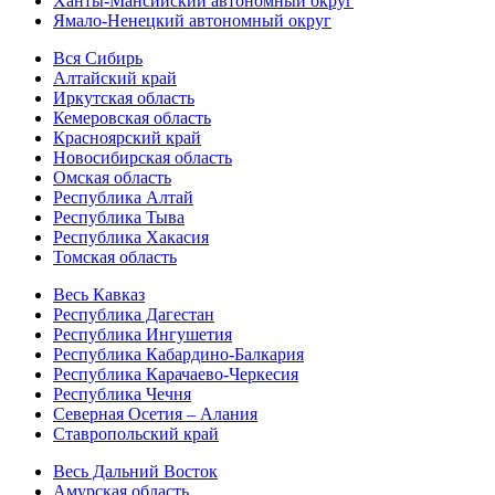
Ханты-Мансийский автономный округ
Ямало-Ненецкий автономный округ
Вся Сибирь
Алтайский край
Иркутская область
Кемеровская область
Красноярский край
Новосибирская область
Омская область
Республика Алтай
Республика Тыва
Республика Хакасия
Томская область
Весь Кавказ
Республика Дагестан
Республика Ингушетия
Республика Кабардино-Балкария
Республика Карачаево-Черкесия
Республика Чечня
Северная Осетия – Алания
Ставропольский край
Весь Дальний Восток
Амурская область