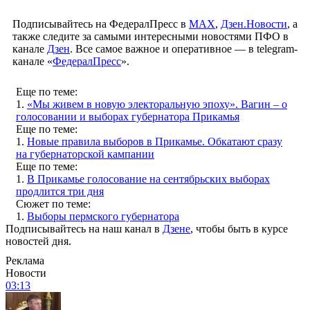
Подписывайтесь на ФедералПресс в
МАХ
,
Дзен.Новости
, а
также следите за самыми интересными новостями ПФО в
канале
Дзен
. Все самое важное и оперативное — в telegram-
канале «
ФедералПресс
».
Еще по теме:
1.
«Мы живем в новую электоральную эпоху». Вагин – о
голосовании и выборах губернатора Прикамья
Еще по теме:
1.
Новые правила выборов в Прикамье. Обкатают сразу
на губернаторской кампании
Еще по теме:
1.
В Прикамье голосование на сентябрьских выборах
продлится три дня
Сюжет по теме:
1.
Выборы пермского губернатора
Подписывайтесь на наш канал в
Дзене
, чтобы быть в курсе
новостей дня.
Реклама
Новости
03:13