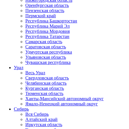
Нижегородская область
Оренбургская область
Пензенская область
Пермский край
Республика Башкортостан
Республика Марий Эл
Республика Мордовия
Республика Татарстан
Самарская область
Саратовская область
Удмуртская республика
Ульяновская область
Чувашская республика
Урал
Весь Урал
Свердловская область
Челябинская область
Курганская область
Тюменская область
Ханты-Мансийский автономный округ
Ямало-Ненецкий автономный округ
Сибирь
Вся Сибирь
Алтайский край
Иркутская область