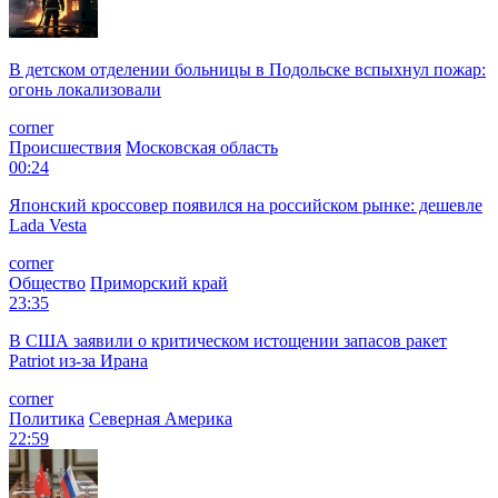
В детском отделении больницы в Подольске вспыхнул пожар:
огонь локализовали
corner
Происшествия
Московская область
00:24
Японский кроссовер появился на российском рынке: дешевле
Lada Vesta
corner
Общество
Приморский край
23:35
В США заявили о критическом истощении запасов ракет
Patriot из-за Ирана
corner
Политика
Северная Америка
22:59