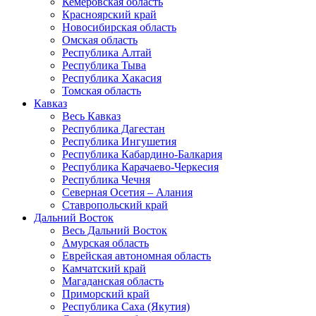
Кемеровская область
Красноярский край
Новосибирская область
Омская область
Республика Алтай
Республика Тыва
Республика Хакасия
Томская область
Кавказ
Весь Кавказ
Республика Дагестан
Республика Ингушетия
Республика Кабардино-Балкария
Республика Карачаево-Черкесия
Республика Чечня
Северная Осетия – Алания
Ставропольский край
Дальний Восток
Весь Дальний Восток
Амурская область
Еврейская автономная область
Камчатский край
Магаданская область
Приморский край
Республика Саха (Якутия)