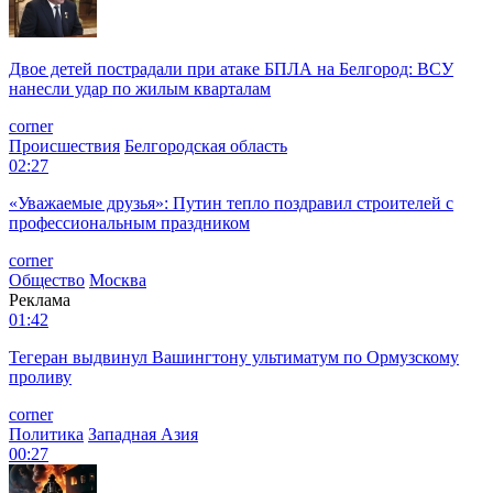
Двое детей пострадали при атаке БПЛА на Белгород: ВСУ
нанесли удар по жилым кварталам
corner
Происшествия
Белгородская область
02:27
«Уважаемые друзья»: Путин тепло поздравил строителей с
профессиональным праздником
corner
Общество
Москва
Реклама
01:42
Тегеран выдвинул Вашингтону ультиматум по Ормузскому
проливу
corner
Политика
Западная Азия
00:27