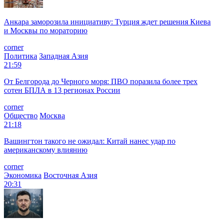
Анкара заморозила инициативу: Турция ждет решения Киева
и Москвы по мораторию
corner
Политика
Западная Азия
21:59
От Белгорода до Черного моря: ПВО поразила более трех
сотен БПЛА в 13 регионах России
corner
Общество
Москва
21:18
Вашингтон такого не ожидал: Китай нанес удар по
американскому влиянию
corner
Экономика
Восточная Азия
20:31