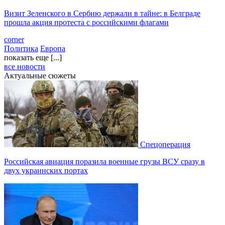
Визит Зеленского в Сербию держали в тайне: в Белграде
прошла акция протеста с российскими флагами
corner
Политика
Европа
показать еще [...]
все новости
Актуальные сюжеты
Спецоперация
Российская авиация поразила военные грузы ВСУ сразу в
двух украинских портах