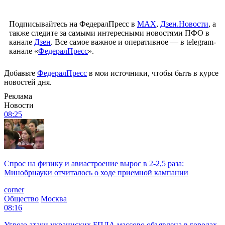
Подписывайтесь на ФедералПресс в
МАХ
,
Дзен.Новости
, а
также следите за самыми интересными новостями ПФО в
канале
Дзен
. Все самое важное и оперативное — в telegram-
канале «
ФедералПресс
».
Добавьте
ФедералПресс
в мои источники, чтобы быть в курсе
новостей дня.
Реклама
Новости
08:25
Спрос на физику и авиастроение вырос в 2-2,5 раза:
Минобрнауки отчиталось о ходе приемной кампании
corner
Общество
Москва
08:16
Угроза атаки украинских БПЛА массово объявлена в городах