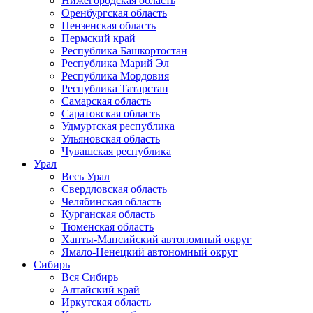
Нижегородская область
Оренбургская область
Пензенская область
Пермский край
Республика Башкортостан
Республика Марий Эл
Республика Мордовия
Республика Татарстан
Самарская область
Саратовская область
Удмуртская республика
Ульяновская область
Чувашская республика
Урал
Весь Урал
Свердловская область
Челябинская область
Курганская область
Тюменская область
Ханты-Мансийский автономный округ
Ямало-Ненецкий автономный округ
Сибирь
Вся Сибирь
Алтайский край
Иркутская область