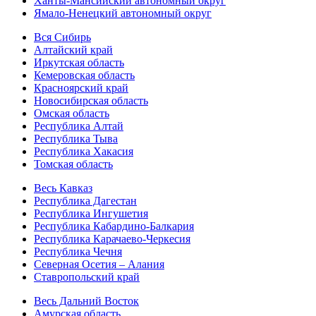
Ханты-Мансийский автономный округ
Ямало-Ненецкий автономный округ
Вся Сибирь
Алтайский край
Иркутская область
Кемеровская область
Красноярский край
Новосибирская область
Омская область
Республика Алтай
Республика Тыва
Республика Хакасия
Томская область
Весь Кавказ
Республика Дагестан
Республика Ингушетия
Республика Кабардино-Балкария
Республика Карачаево-Черкесия
Республика Чечня
Северная Осетия – Алания
Ставропольский край
Весь Дальний Восток
Амурская область