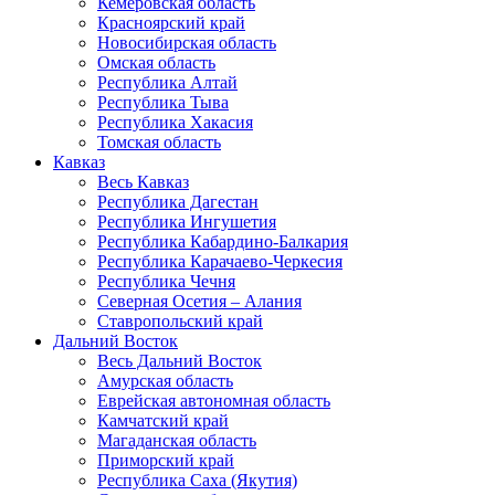
Кемеровская область
Красноярский край
Новосибирская область
Омская область
Республика Алтай
Республика Тыва
Республика Хакасия
Томская область
Кавказ
Весь Кавказ
Республика Дагестан
Республика Ингушетия
Республика Кабардино-Балкария
Республика Карачаево-Черкесия
Республика Чечня
Северная Осетия – Алания
Ставропольский край
Дальний Восток
Весь Дальний Восток
Амурская область
Еврейская автономная область
Камчатский край
Магаданская область
Приморский край
Республика Саха (Якутия)