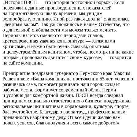
«История ПЗСП — это история постоянной борьбы. Если
переложить данные производственных показателей
на горизонтальную шкалу времени, мы увидим
волнообразную линию. Иной раз такая „волна“ становилась
„девятым валом“. Так уж сложилось в нашем Отечестве, что
о длительной стабильности мы можем только мечтать.
Периоды взлётов сменяются периодами спадов,
кратковременная удачная конъюнктура — затяжными
кризисами, и нужно быть очень смелым, опытным
и целеустремлённым капитаном, чтобы, несмотря ни на какие
штормы, продолжать двигаться своим курсом», — говорится
на сайте компании.
Предприятие поздравил губернатор Пермского края Максим
Решетников: «Ваша компания на протяжении 55 лет, успешно
развиваясь сама, помогает развивать наш город: создает
рабочие места, формирует современный облик Перми
и условия для комфортной жизни. ПЗСП всегда следовал
принципам социально ответственного бизнеса: поддерживал
региональные инициативы в образовании, культуре, спорте,
благоустройстве. Благодарю вас за труд, профессионализм,
преданность избранному делу. От всей души желаю вам
новых успехов, благополучия и всего самого доброго!»