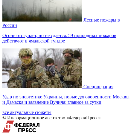
Лесные пожары в
России
Огонь отступает, но не сдается: 59 природных пожаров
действуют в ямальской тундре
Спецоперация
Удар по энергетике Украины, новые договоренности Москвы
и Дамаска и заявление Вучича: главное за сутки
все актуальные сюжеты
© Информационное агентство «ФедералПресс»