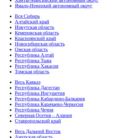
Ханты-Мансийский автономный округ
Ямало-Ненецкий автономный округ
Вся Сибирь
Алтайский край
Иркутская область
Кемеровская область
Красноярский край
Новосибирская область
Омская область
Республика Алтай
Республика Тыва
Республика Хакасия
Томская область
Весь Кавказ
Республика Дагестан
Республика Ингушетия
Республика Кабардино-Балкария
Республика Карачаево-Черкесия
Республика Чечня
Северная Осетия – Алания
Ставропольский край
Весь Дальний Восток
Амурская область