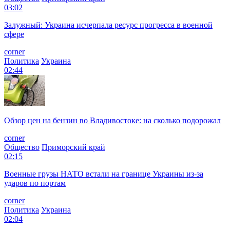
03:02
Залужный: Украина исчерпала ресурс прогресса в военной
сфере
corner
Политика
Украина
02:44
Обзор цен на бензин во Владивостоке: на сколько подорожал
corner
Общество
Приморский край
02:15
Военные грузы НАТО встали на границе Украины из-за
ударов по портам
corner
Политика
Украина
02:04