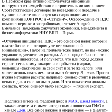
В Пермском крае активно используется описанный
инструмент взаимодействия со строительными компаниями.
Соответствующие договоры по возведению и передаче в
муниципалитете школ и детских садов подписан с
компаниями КОРТРОС и «Сатурн-Р». Освобождение от НДС
поможет пермским застройщикам, считает Андрей
Емельянов, замдекана факультета экономики, менеджмента и
бизнес-информатики НИУ ВШЭ – Пермь.
«Отличная инициатива. НДС – это основной налог, который
платит бизнес и в котором уже нет «налоговой
минимизации». Налог на прибыль тоже платят, но им «можно
управлять», увеличивая расходы. А так город и бизнес – это
основные инвесторы. И получается, что или город должен
строить сети, коммуникации и соцобъекты (садики,
больницы) фактически за свой счет и за те же налоги, или
может использовать механизм льгот бизнесу. Я – «за». Просто
нужна методика расчета: например, сколько стоит в рыночных
ценах садик и сколько льгот дали. И эти показатели должны
совпасть, чтобы бизнесу было выгодно», – пяснил эксперт.
Подписывайтесь на ФедералПресс в
МАХ
,
Дзен.Новости
, а
также следите за самыми интересными новостями ПФО в
канале
Дзен
. Все самое важное и оперативное — в telegram-