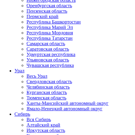
Нижегородская область
Оренбургская область
Пензенская область
Пермский край
Республика Башкортостан
Республика Марий Эл
Республика Мордовия
Республика Татарстан
Самарская область
Саратовская область
Удмуртская республика
Ульяновская область
Чувашская республика
Урал
Весь Урал
Свердловская область
Челябинская область
Курганская область
Тюменская область
Ханты-Мансийский автономный округ
Ямало-Ненецкий автономный округ
Сибирь
Вся Сибирь
Алтайский край
Иркутская область