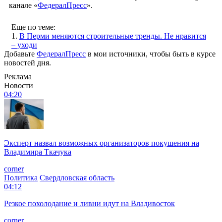
канале «
ФедералПресс
».
Еще по теме:
1.
В Перми меняются строительные тренды. Не нравится
– уходи
Добавьте
ФедералПресс
в мои источники, чтобы быть в курсе
новостей дня.
Реклама
Новости
04:20
Эксперт назвал возможных организаторов покушения на
Владимира Ткачука
corner
Политика
Свердловская область
04:12
Резкое похолодание и ливни идут на Владивосток
corner