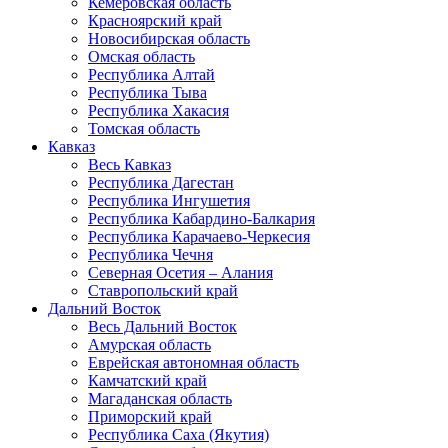
Кемеровская область
Красноярский край
Новосибирская область
Омская область
Республика Алтай
Республика Тыва
Республика Хакасия
Томская область
Кавказ
Весь Кавказ
Республика Дагестан
Республика Ингушетия
Республика Кабардино-Балкария
Республика Карачаево-Черкесия
Республика Чечня
Северная Осетия – Алания
Ставропольский край
Дальний Восток
Весь Дальний Восток
Амурская область
Еврейская автономная область
Камчатский край
Магаданская область
Приморский край
Республика Саха (Якутия)