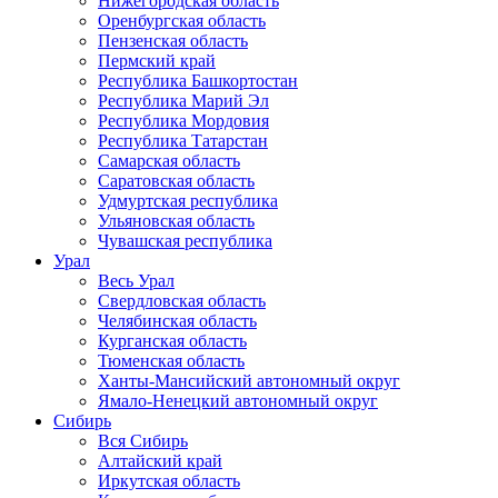
Нижегородская область
Оренбургская область
Пензенская область
Пермский край
Республика Башкортостан
Республика Марий Эл
Республика Мордовия
Республика Татарстан
Самарская область
Саратовская область
Удмуртская республика
Ульяновская область
Чувашская республика
Урал
Весь Урал
Свердловская область
Челябинская область
Курганская область
Тюменская область
Ханты-Мансийский автономный округ
Ямало-Ненецкий автономный округ
Сибирь
Вся Сибирь
Алтайский край
Иркутская область