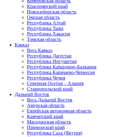
Кемеровская область
Красноярский край
Новосибирская область
Омская область
Республика Алтай
Республика Тыва
Республика Хакасия
Томская область
Кавказ
Весь Кавказ
Республика Дагестан
Республика Ингушетия
Республика Кабардино-Балкария
Республика Карачаево-Черкесия
Республика Чечня
Северная Осетия – Алания
Ставропольский край
Дальний Восток
Весь Дальний Восток
Амурская область
Еврейская автономная область
Камчатский край
Магаданская область
Приморский край
Республика Саха (Якутия)