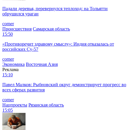
Падали деревья, перевернулся теплоход: на Тольятти
обрушился ураган
corner
Происшествия
Самарская область
15:50
«Противоречит здравому смыслу»: Индия отказалась от
российских Су-57
corner
Экономика
Восточная Азия
Реклама
15:10
Павел Малков: Рыбновский округ демонстрирует прогресс во
всех сферах развития
corner
Нацпроекты
Рязанская область
15:05