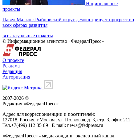
Национальные
проекты
Павел Малков: Рыбновский округ демонстрирует прогресс во
всех сферах развития
все актуальные сюжеты
© Информационное агентство «ФедералПресс»
О проекте
Реклама
Редакция
Авторизация
2007-2026 ©
Редакция «
ФедералПресс
»
Адрес для корреспонденции и посетителей:
127018
, Россия, г.
Москва
,
ул. Полковая, д. 3, стр. 3
, офис 211
Тел.
+7(499) 112-35-89
E-mail:
news@fedpress.ru
«ФедералПресс» - медиа-холдинг: экспертный канал,