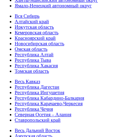
Ханты-Мансийский автономный округ
Ямало-Ненецкий автономный округ
Вся Сибирь
Алтайский край
Иркутская область
Кемеровская область
Красноярский край
Новосибирская область
Омская область
Республика Алтай
Республика Тыва
Республика Хакасия
Томская область
Весь Кавказ
Республика Дагестан
Республика Ингушетия
Республика Кабардино-Балкария
Республика Карачаево-Черкесия
Республика Чечня
Северная Осетия – Алания
Ставропольский край
Весь Дальний Восток
Амурская область