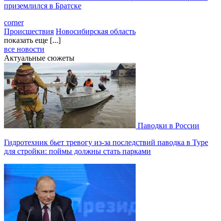
приземлился в Братске
corner
Происшествия
Новосибирская область
показать еще [...]
все новости
Актуальные сюжеты
Паводки в России
Гидротехник бьет тревогу из-за последствий паводка в Туре
для стройки: поймы должны стать парками