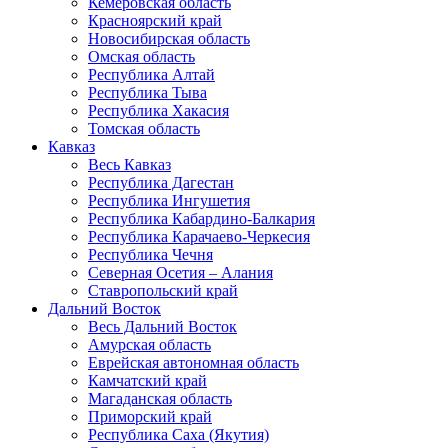
Кемеровская область
Красноярский край
Новосибирская область
Омская область
Республика Алтай
Республика Тыва
Республика Хакасия
Томская область
Кавказ
Весь Кавказ
Республика Дагестан
Республика Ингушетия
Республика Кабардино-Балкария
Республика Карачаево-Черкесия
Республика Чечня
Северная Осетия – Алания
Ставропольский край
Дальний Восток
Весь Дальний Восток
Амурская область
Еврейская автономная область
Камчатский край
Магаданская область
Приморский край
Республика Саха (Якутия)