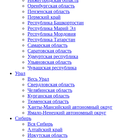
Нижегородская область
Оренбургская область
Пензенская область
Пермский край
Республика Башкортостан
Республика Марий Эл
Республика Мордовия
Республика Татарстан
Самарская область
Саратовская область
Удмуртская республика
Ульяновская область
Чувашская республика
Урал
Весь Урал
Свердловская область
Челябинская область
Курганская область
Тюменская область
Ханты-Мансийский автономный округ
Ямало-Ненецкий автономный округ
Сибирь
Вся Сибирь
Алтайский край
Иркутская область