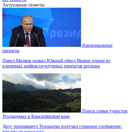
Актуальные сюжеты
Национальные
проекты
Павел Малков назвал Южный обход Рязани одним из
ключевых инфраструктурных проектов региона
Поиск семьи туристов
Усольцевых в Красноярском крае
Друг пропавшего Усольцева получил странное сообщение:
вот что он рассказал