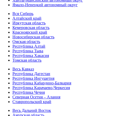
Ханты-Мансийский автономный округ
Ямало-Ненецкий автономный округ
Вся Сибирь
Алтайский край
Иркутская область
Кемеровская область
Красноярский край
Новосибирская область
Омская область
Республика Алтай
Республика Тыва
Республика Хакасия
Томская область
Весь Кавказ
Республика Дагестан
Республика Ингушетия
Республика Кабардино-Балкария
Республика Карачаево-Черкесия
Республика Чечня
Северная Осетия – Алания
Ставропольский край
Весь Дальний Восток
Амурская область