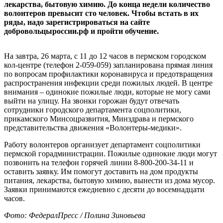
лекарства, бытовую химию. До конца недели количество
волонтеров превысит сто человек. Чтобы встать в их
ряды, надо зарегистрироваться на сайте
добровольцыроссии.рф и пройти обучение.
На завтра, 26 марта, с 11 до 12 часов в пермском городском
кол-центре (телефон 2-059-059) запланирована прямая линия
по вопросам профилактики коронавируса и предотвращения
распространения инфекции среди пожилых людей. В центре
внимания – одинокие пожилые люди, которые не могу сами
выйти на улицу. На звонки горожан будут отвечать
сотрудники городского департамента соцполитики,
прикамского Минсоцразвития, Минздрава и пермского
представительства движения «Волонтеры-медики».
Работу волонтеров организует департамент соцполитики
пермской горадминистрации. Пожилые одинокие люди могут
позвонить на телефон горячей линии 8-800-200-34-11 и
оставить заявку. Им помогут доставить на дом продукты
питания, лекарства, бытовую химию, вынести из дома мусор.
Заявки принимаются ежедневно с десяти до восемнадцати
часов.
Фото: ФедералПресс / Полина Зиновьева