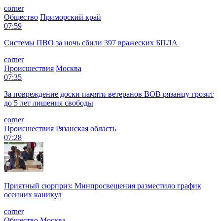
corner
Общество
Приморский край
07:59
Системы ПВО за ночь сбили 397 вражеских БПЛА
corner
Происшествия
Москва
07:35
За повреждение доски памяти ветеранов ВОВ рязанцу грозит
до 5 лет лишения свободы
corner
Происшествия
Рязанская область
07:28
Приятный сюрприз: Минпросвещения разместило график
осенних каникул
corner
Общество
Москва