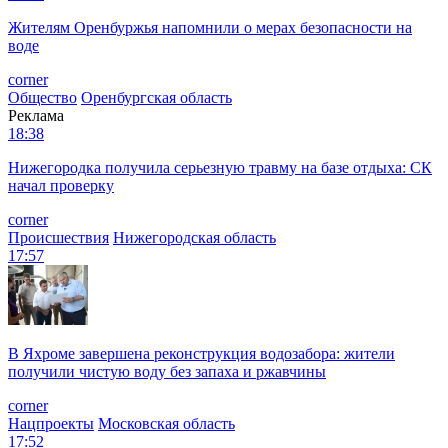
Жителям Оренбуржья напомнили о мерах безопасности на
воде
corner
Общество
Оренбургская область
Реклама
18:38
Нижегородка получила серьезную травму на базе отдыха: СК
начал проверку
corner
Происшествия
Нижегородская область
17:57
В Яхроме завершена реконструкция водозабора: жители
получили чистую воду без запаха и ржавчины
corner
Нацпроекты
Московская область
17:52