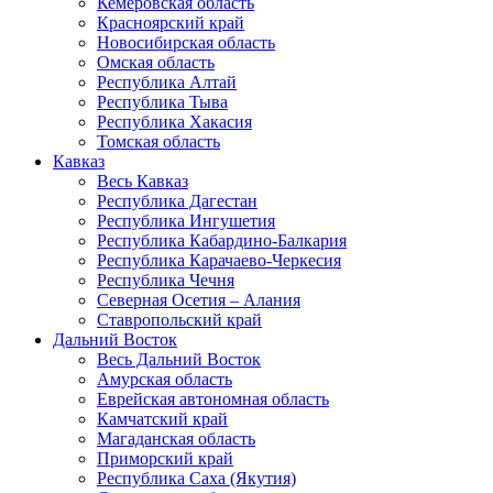
Кемеровская область
Красноярский край
Новосибирская область
Омская область
Республика Алтай
Республика Тыва
Республика Хакасия
Томская область
Кавказ
Весь Кавказ
Республика Дагестан
Республика Ингушетия
Республика Кабардино-Балкария
Республика Карачаево-Черкесия
Республика Чечня
Северная Осетия – Алания
Ставропольский край
Дальний Восток
Весь Дальний Восток
Амурская область
Еврейская автономная область
Камчатский край
Магаданская область
Приморский край
Республика Саха (Якутия)