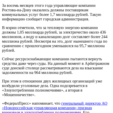
За восемь месяцев этого года управляющие компании
Ростова-на-Дону оказались должны поставщикам
коммунальных услуг более 1,7 миллиарда рублей. Такую
информацию сообщает городская администрация.
В мэрии отметили, что за тепловую энергию компании
должны 1,05 миллиарда рублей, за электричество около 436
миллионов, а воду и канализацию долг составляет более 244
миллиона рублей. Несмотря на это, долг нынешнего года по
сравнению с прошлогодним уменьшился на 95,7 миллиона
рублей.
Сейчас ресурсоснабжающие компании пытаются вернуть
средства даже через суды. На данный момент в Арбитражном
суде донской столице рассматриваются дела на взыскание
задолженности на 964 миллиона рублей.
При этом в отношении двух жилищных организаций уже
возбудили уголовные дела. Одна подозревается в
«Злоупотреблении полномочиями», а вторая в
«Мошенничестве».
«ФедералПресс» напоминает, что
генеральный директор АО
«Новороссийская управляющая компания» признан
винновым в злоупотреблении полномочиями
. Его