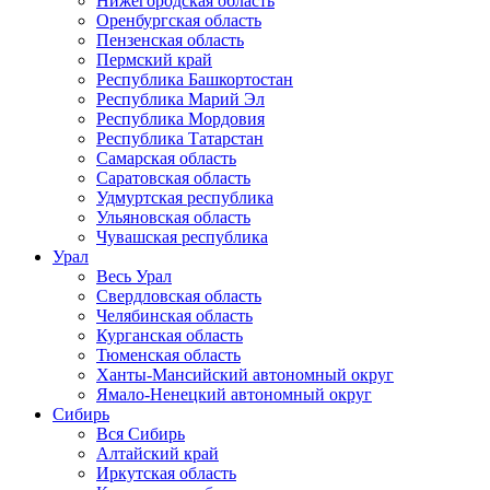
Нижегородская область
Оренбургская область
Пензенская область
Пермский край
Республика Башкортостан
Республика Марий Эл
Республика Мордовия
Республика Татарстан
Самарская область
Саратовская область
Удмуртская республика
Ульяновская область
Чувашская республика
Урал
Весь Урал
Свердловская область
Челябинская область
Курганская область
Тюменская область
Ханты-Мансийский автономный округ
Ямало-Ненецкий автономный округ
Сибирь
Вся Сибирь
Алтайский край
Иркутская область