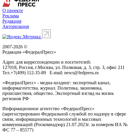
О проекте
Реклама
Редакция
Авторизация
2007-2026 ©
Редакция «
ФедералПресс
»
Адрес для корреспонденции и посетителей:
127018
, Россия, г.
Москва
,
ул. Полковая, д. 3, стр. 3
, офис 211
Тел.
+7(499) 112-35-89
E-mail:
news@fedpress.ru
«ФедералПресс» - медиа-холдинг: экспертный канал,
информагентства, журнал. Политика, экономика,
происшествия, общество. Экспертный взгляд на жизнь
регионов РФ
Информационное агентство «ФедералПресс»
(зарегистрировано Федеральной службой по надзору в сфере
связи, информационных технологий и массовых
коммуникаций (Роскомнадзор) 21.07.2023г. за номером ИА №
ФС 77 – 85577)