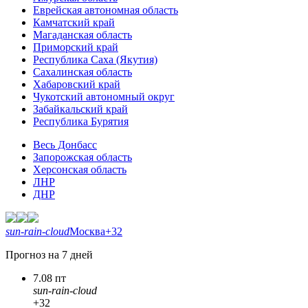
Еврейская автономная область
Камчатский край
Магаданская область
Приморский край
Республика Саха (Якутия)
Сахалинская область
Хабаровский край
Чукотский автономный округ
Забайкальский край
Республика Бурятия
Весь Донбасс
Запорожская область
Херсонская область
ЛНР
ДНР
sun-rain-cloud
Москва
+32
Прогноз на 7 дней
7.08 пт
sun-rain-cloud
+32