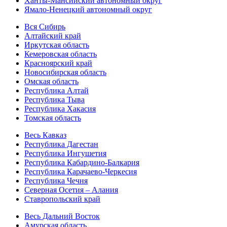
Ханты-Мансийский автономный округ
Ямало-Ненецкий автономный округ
Вся Сибирь
Алтайский край
Иркутская область
Кемеровская область
Красноярский край
Новосибирская область
Омская область
Республика Алтай
Республика Тыва
Республика Хакасия
Томская область
Весь Кавказ
Республика Дагестан
Республика Ингушетия
Республика Кабардино-Балкария
Республика Карачаево-Черкесия
Республика Чечня
Северная Осетия – Алания
Ставропольский край
Весь Дальний Восток
Амурская область