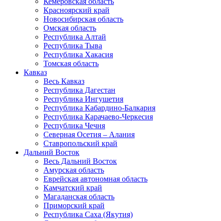
Кемеровская область
Красноярский край
Новосибирская область
Омская область
Республика Алтай
Республика Тыва
Республика Хакасия
Томская область
Кавказ
Весь Кавказ
Республика Дагестан
Республика Ингушетия
Республика Кабардино-Балкария
Республика Карачаево-Черкесия
Республика Чечня
Северная Осетия – Алания
Ставропольский край
Дальний Восток
Весь Дальний Восток
Амурская область
Еврейская автономная область
Камчатский край
Магаданская область
Приморский край
Республика Саха (Якутия)