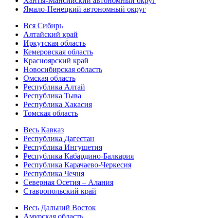
Ханты-Мансийский автономный округ
Ямало-Ненецкий автономный округ
Вся Сибирь
Алтайский край
Иркутская область
Кемеровская область
Красноярский край
Новосибирская область
Омская область
Республика Алтай
Республика Тыва
Республика Хакасия
Томская область
Весь Кавказ
Республика Дагестан
Республика Ингушетия
Республика Кабардино-Балкария
Республика Карачаево-Черкесия
Республика Чечня
Северная Осетия – Алания
Ставропольский край
Весь Дальний Восток
Амурская область