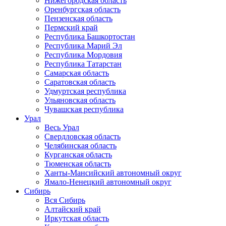
Нижегородская область
Оренбургская область
Пензенская область
Пермский край
Республика Башкортостан
Республика Марий Эл
Республика Мордовия
Республика Татарстан
Самарская область
Саратовская область
Удмуртская республика
Ульяновская область
Чувашская республика
Урал
Весь Урал
Свердловская область
Челябинская область
Курганская область
Тюменская область
Ханты-Мансийский автономный округ
Ямало-Ненецкий автономный округ
Сибирь
Вся Сибирь
Алтайский край
Иркутская область