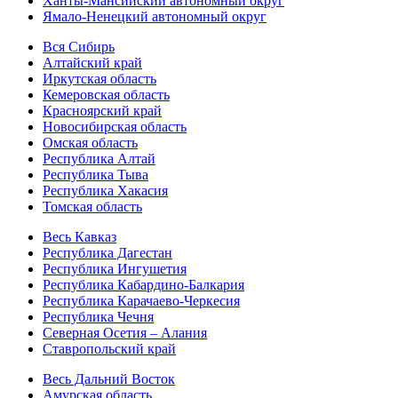
Ханты-Мансийский автономный округ
Ямало-Ненецкий автономный округ
Вся Сибирь
Алтайский край
Иркутская область
Кемеровская область
Красноярский край
Новосибирская область
Омская область
Республика Алтай
Республика Тыва
Республика Хакасия
Томская область
Весь Кавказ
Республика Дагестан
Республика Ингушетия
Республика Кабардино-Балкария
Республика Карачаево-Черкесия
Республика Чечня
Северная Осетия – Алания
Ставропольский край
Весь Дальний Восток
Амурская область