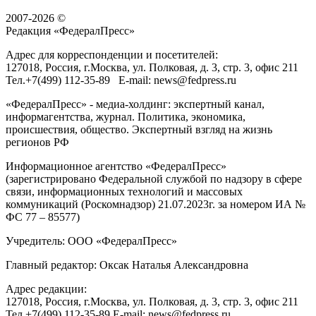
2007-2026 ©
Редакция «
ФедералПресс
»
Адрес для корреспонденции и посетителей:
127018
, Россия, г.
Москва
,
ул. Полковая, д. 3, стр. 3
, офис 211
Тел.
+7(499) 112-35-89
E-mail:
news@fedpress.ru
«ФедералПресс» - медиа-холдинг: экспертный канал,
информагентства, журнал. Политика, экономика,
происшествия, общество. Экспертный взгляд на жизнь
регионов РФ
Информационное агентство «ФедералПресс»
(зарегистрировано Федеральной службой по надзору в сфере
связи, информационных технологий и массовых
коммуникаций (Роскомнадзор) 21.07.2023г. за номером ИА №
ФС 77 – 85577)
Учредитель: ООО «ФедералПресс»
Главный редактор: Оксак Наталья Александровна
Адрес редакции:
127018, Россия, г.Москва, ул. Полковая, д. 3, стр. 3, офис 211
Тел.+7(499) 112-35-89 E-mail: news@fedpress.ru