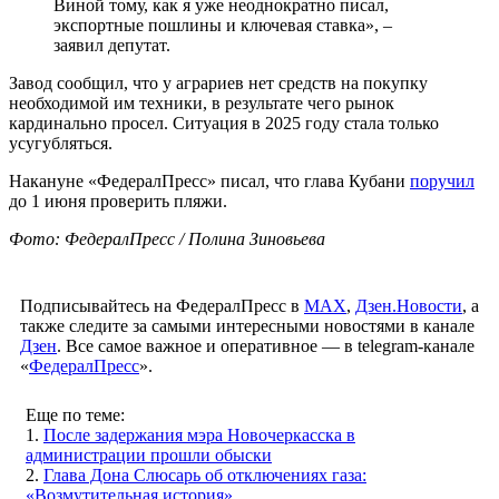
Виной тому, как я уже неоднократно писал,
экспортные пошлины и ключевая ставка», –
заявил депутат.
Завод сообщил, что у аграриев нет средств на покупку
необходимой им техники, в результате чего рынок
кардинально просел. Ситуация в 2025 году стала только
усугубляться.
Накануне «ФедералПресс» писал, что глава Кубани
поручил
до 1 июня проверить пляжи.
Фото: ФедералПресс / Полина Зиновьева
Подписывайтесь на ФедералПресс в
МАХ
,
Дзен.Новости
, а
также следите за самыми интересными новостями в канале
Дзен
. Все самое важное и оперативное — в telegram-канале
«
ФедералПресс
».
Еще по теме:
1.
После задержания мэра Новочеркасска в
администрации прошли обыски
2.
Глава Дона Слюсарь об отключениях газа:
«Возмутительная история»