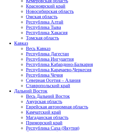
Кемеровская область
Красноярский край
Новосибирская область
Омская область
Республика Алтай
Республика Тыва
Республика Хакасия
Томская область
Кавказ
Весь Кавказ
Республика Дагестан
Республика Ингушетия
Республика Кабардино-Балкария
Республика Карачаево-Черкесия
Республика Чечня
Северная Осетия – Алания
Ставропольский край
Дальний Восток
Весь Дальний Восток
Амурская область
Еврейская автономная область
Камчатский край
Магаданская область
Приморский край
Республика Саха (Якутия)