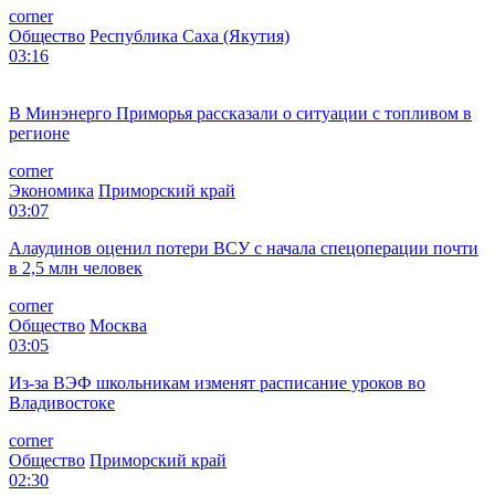
corner
Общество
Республика Саха (Якутия)
03:16
В Минэнерго Приморья рассказали о ситуации с топливом в
регионе
corner
Экономика
Приморский край
03:07
Алаудинов оценил потери ВСУ с начала спецоперации почти
в 2,5 млн человек
corner
Общество
Москва
03:05
Из-за ВЭФ школьникам изменят расписание уроков во
Владивостоке
corner
Общество
Приморский край
02:30