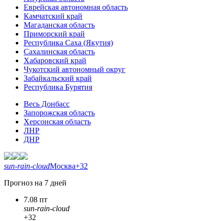
Еврейская автономная область
Камчатский край
Магаданская область
Приморский край
Республика Саха (Якутия)
Сахалинская область
Хабаровский край
Чукотский автономный округ
Забайкальский край
Республика Бурятия
Весь Донбасс
Запорожская область
Херсонская область
ЛНР
ДНР
sun-rain-cloud
Москва
+32
Прогноз на 7 дней
7.08 пт
sun-rain-cloud
+32