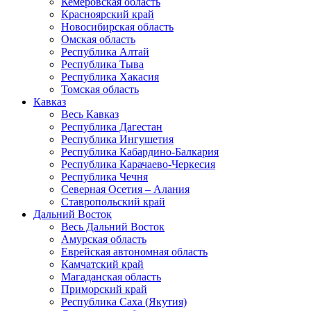
Кемеровская область
Красноярский край
Новосибирская область
Омская область
Республика Алтай
Республика Тыва
Республика Хакасия
Томская область
Кавказ
Весь Кавказ
Республика Дагестан
Республика Ингушетия
Республика Кабардино-Балкария
Республика Карачаево-Черкесия
Республика Чечня
Северная Осетия – Алания
Ставропольский край
Дальний Восток
Весь Дальний Восток
Амурская область
Еврейская автономная область
Камчатский край
Магаданская область
Приморский край
Республика Саха (Якутия)