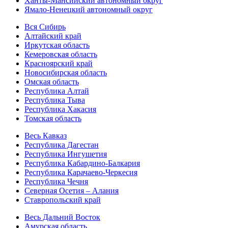
Ханты-Мансийский автономный округ
Ямало-Ненецкий автономный округ
Вся Сибирь
Алтайский край
Иркутская область
Кемеровская область
Красноярский край
Новосибирская область
Омская область
Республика Алтай
Республика Тыва
Республика Хакасия
Томская область
Весь Кавказ
Республика Дагестан
Республика Ингушетия
Республика Кабардино-Балкария
Республика Карачаево-Черкесия
Республика Чечня
Северная Осетия – Алания
Ставропольский край
Весь Дальний Восток
Амурская область