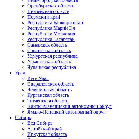
Нижегородская область
Оренбургская область
Пензенская область
Пермский край
Республика Башкортостан
Республика Марий Эл
Республика Мордовия
Республика Татарстан
Самарская область
Саратовская область
Удмуртская республика
Ульяновская область
Чувашская республика
Урал
Весь Урал
Свердловская область
Челябинская область
Курганская область
Тюменская область
Ханты-Мансийский автономный округ
Ямало-Ненецкий автономный округ
Сибирь
Вся Сибирь
Алтайский край
Иркутская область