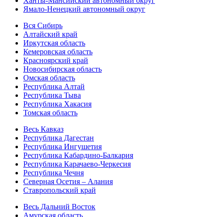
Ханты-Мансийский автономный округ
Ямало-Ненецкий автономный округ
Вся Сибирь
Алтайский край
Иркутская область
Кемеровская область
Красноярский край
Новосибирская область
Омская область
Республика Алтай
Республика Тыва
Республика Хакасия
Томская область
Весь Кавказ
Республика Дагестан
Республика Ингушетия
Республика Кабардино-Балкария
Республика Карачаево-Черкесия
Республика Чечня
Северная Осетия – Алания
Ставропольский край
Весь Дальний Восток
Амурская область