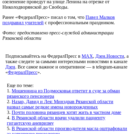
озеленение проведут на улице Ленина на отрезке от
Николодворянской до Свободы.
Ранее «ФедералПресс» писал о том, что
Павел Малков
поздравил учителей
с профессиональным праздником.
Фото: предоставлено пресс-службой администрации
Рязанской области
Подписывайтесь на ФедералПресс в
МАХ
,
Дзен.Новости
, а
также следите за самыми интересными новостями в канале
Дзен
. Все самое важное и оперативное — в telegram-канале
«
ФедералПресс
».
Еще по теме:
1.
Мошенница из Подмосковья ответит в суде за обман
рязанского пенсионера
2.
Назар, Давид и Лея: Минздрав Рязанской области
назвал самые редкие имена новорожденных
3.
Почти половина рязанцев хотят жить в частном доме
4.
В Рязанской области врачи удалили пациенту
гигантскую аневризму
5.
В Рязанской области производителя масла оштрафовали
за нарушение технологии