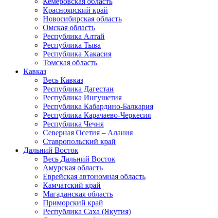
Кемеровская область
Красноярский край
Новосибирская область
Омская область
Республика Алтай
Республика Тыва
Республика Хакасия
Томская область
Кавказ
Весь Кавказ
Республика Дагестан
Республика Ингушетия
Республика Кабардино-Балкария
Республика Карачаево-Черкесия
Республика Чечня
Северная Осетия – Алания
Ставропольский край
Дальний Восток
Весь Дальний Восток
Амурская область
Еврейская автономная область
Камчатский край
Магаданская область
Приморский край
Республика Саха (Якутия)