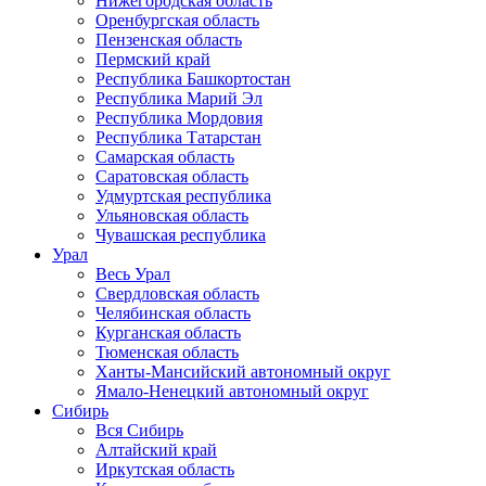
Нижегородская область
Оренбургская область
Пензенская область
Пермский край
Республика Башкортостан
Республика Марий Эл
Республика Мордовия
Республика Татарстан
Самарская область
Саратовская область
Удмуртская республика
Ульяновская область
Чувашская республика
Урал
Весь Урал
Свердловская область
Челябинская область
Курганская область
Тюменская область
Ханты-Мансийский автономный округ
Ямало-Ненецкий автономный округ
Сибирь
Вся Сибирь
Алтайский край
Иркутская область