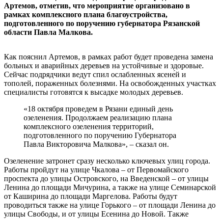
Артемов, отметив, что мероприятие организовано в
рамках комплексного плана благоустройства,
подготовленного по поручению губернатора Рязанской
области Павла Малкова.
Как пояснил Артемов, в рамках работ будет проведена замена
больных и аварийных деревьев на устойчивые и здоровые.
Сейчас подрядчики ведут спил ослабленных ясене́й и
тополей, пораженных болезнями. На освобожденных участках
специалисты готовятся к высадке молодых деревьев.
«18 октября проведем в Рязани единый день
озеленения. Продолжаем реализацию плана
комплексного озеленения территорий,
подготовленного по поручению Губернатора
Павла Викторовича Малкова», – сказал он.
Озеленение затронет сразу несколько ключевых улиц города.
Работы пройдут на улице Чкалова – от Первомайского
проспекта до улицы Островского, на Введенской – от улицы
Ленина до площади Мичурина, а также на улице Семинарской
от Каширина до площади Маргелова. Работы будут
проводиться также на улице Горького – от площади Ленина до
улицы Свободы, и от улицы Есенина до Новой. Также