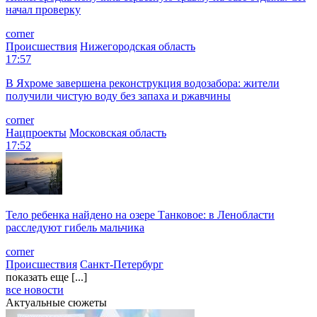
начал проверку
corner
Происшествия
Нижегородская область
17:57
В Яхроме завершена реконструкция водозабора: жители
получили чистую воду без запаха и ржавчины
corner
Нацпроекты
Московская область
17:52
Тело ребенка найдено на озере Танковое: в Ленобласти
расследуют гибель мальчика
corner
Происшествия
Санкт-Петербург
показать еще [...]
все новости
Актуальные сюжеты