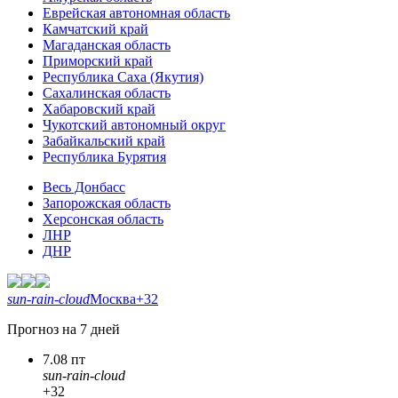
Еврейская автономная область
Камчатский край
Магаданская область
Приморский край
Республика Саха (Якутия)
Сахалинская область
Хабаровский край
Чукотский автономный округ
Забайкальский край
Республика Бурятия
Весь Донбасс
Запорожская область
Херсонская область
ЛНР
ДНР
sun-rain-cloud
Москва
+32
Прогноз на 7 дней
7.08 пт
sun-rain-cloud
+32