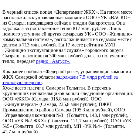
В черный список попал «Департамент ЖКХ». На пятом месте
расположилась управляющая компания ООО «УК «ВАСКО»
из Самары, находящаяся сейчас в стадии банкротства. Она
задолжала за поставленное тепло 817 млн. рублей. Лишь
немного уступила ей другая самарская УК - ООО «Жилищно-
коммунальная система», расположившаяся на седьмом месте с
долгом в 713 млн. рублей. На 17 месте рейтинга МУП
«Жилищно-эксплуатационная служба» городского округа
Сызрань, накопившая 300 млн. рублей долга за полученное
тепло, передает
радио «Август».
Как ранее сообщал «ФедералПресс», управляющие компании
ЖКХ Самарской области
задолжали 7,5 млрд рублей за
тепловую энергию
.
Хуже всего платят в Самаре и Тольятти. В перечень
крупнейших неплательщиков вошли следующие организации:
ООО «ЖКС» (Самара, 315,8 млн рублей), ООО
«Жилуниверсал» (Самара, 235,8 млн рублей), ПЖРТ
Промышленного района Самары (195,3 млн рублей), ООО
«Управляющая компания №3» (Тольятти, 143,1 млн рублей),
ООО «УК №2 ЖКХ» (Тольятти, 121,7 млн рублей), ОАО «УК
№5» (Тольятти, 66,7 млн рублей), МП «УК №4» (Тольятти,
41,7 млн рублей).