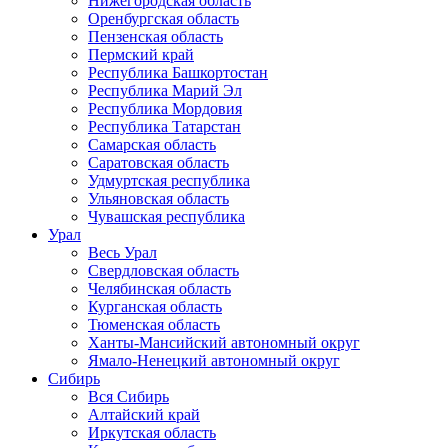
Нижегородская область
Оренбургская область
Пензенская область
Пермский край
Республика Башкортостан
Республика Марий Эл
Республика Мордовия
Республика Татарстан
Самарская область
Саратовская область
Удмуртская республика
Ульяновская область
Чувашская республика
Урал
Весь Урал
Свердловская область
Челябинская область
Курганская область
Тюменская область
Ханты-Мансийский автономный округ
Ямало-Ненецкий автономный округ
Сибирь
Вся Сибирь
Алтайский край
Иркутская область