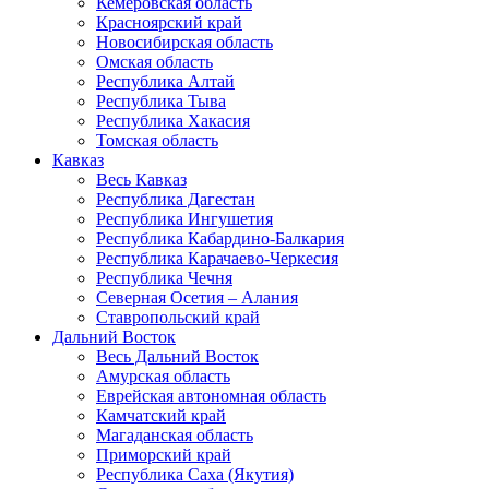
Кемеровская область
Красноярский край
Новосибирская область
Омская область
Республика Алтай
Республика Тыва
Республика Хакасия
Томская область
Кавказ
Весь Кавказ
Республика Дагестан
Республика Ингушетия
Республика Кабардино-Балкария
Республика Карачаево-Черкесия
Республика Чечня
Северная Осетия – Алания
Ставропольский край
Дальний Восток
Весь Дальний Восток
Амурская область
Еврейская автономная область
Камчатский край
Магаданская область
Приморский край
Республика Саха (Якутия)