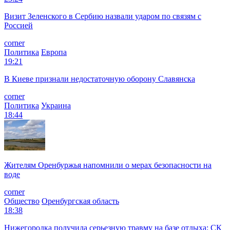
Визит Зеленского в Сербию назвали ударом по связям с
Россией
corner
Политика
Европа
19:21
В Киеве признали недостаточную оборону Славянска
corner
Политика
Украина
18:44
Жителям Оренбуржья напомнили о мерах безопасности на
воде
corner
Общество
Оренбургская область
18:38
Нижегородка получила серьезную травму на базе отдыха: СК