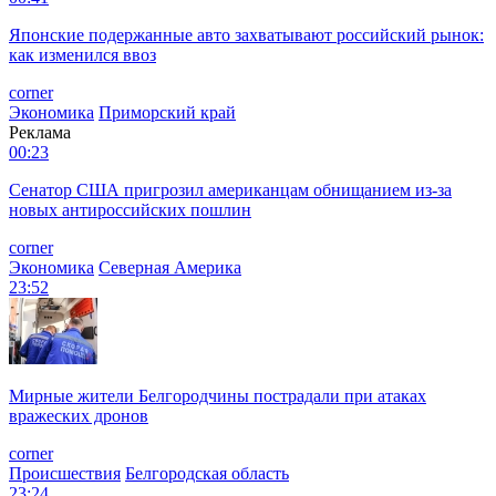
Японские подержанные авто захватывают российский рынок:
как изменился ввоз
corner
Экономика
Приморский край
Реклама
00:23
Сенатор США пригрозил американцам обнищанием из-за
новых антироссийских пошлин
corner
Экономика
Северная Америка
23:52
Мирные жители Белгородчины пострадали при атаках
вражеских дронов
corner
Происшествия
Белгородская область
23:24