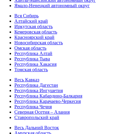
Ханты-Мансийский автономный округ
Ямало-Ненецкий автономный округ
Вся Сибирь
Алтайский край
Иркутская область
Кемеровская область
Красноярский край
Новосибирская область
Омская область
Республика Алтай
Республика Тыва
Республика Хакасия
Томская область
Весь Кавказ
Республика Дагестан
Республика Ингушетия
Республика Кабардино-Балкария
Республика Карачаево-Черкесия
Республика Чечня
Северная Осетия – Алания
Ставропольский край
Весь Дальний Восток
Амурская область