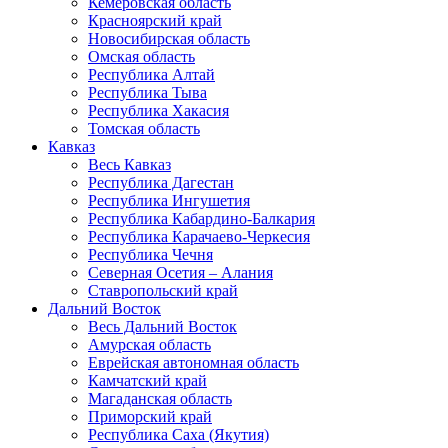
Кемеровская область
Красноярский край
Новосибирская область
Омская область
Республика Алтай
Республика Тыва
Республика Хакасия
Томская область
Кавказ
Весь Кавказ
Республика Дагестан
Республика Ингушетия
Республика Кабардино-Балкария
Республика Карачаево-Черкесия
Республика Чечня
Северная Осетия – Алания
Ставропольский край
Дальний Восток
Весь Дальний Восток
Амурская область
Еврейская автономная область
Камчатский край
Магаданская область
Приморский край
Республика Саха (Якутия)