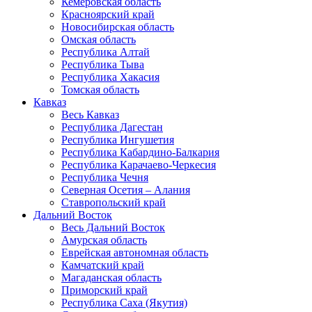
Кемеровская область
Красноярский край
Новосибирская область
Омская область
Республика Алтай
Республика Тыва
Республика Хакасия
Томская область
Кавказ
Весь Кавказ
Республика Дагестан
Республика Ингушетия
Республика Кабардино-Балкария
Республика Карачаево-Черкесия
Республика Чечня
Северная Осетия – Алания
Ставропольский край
Дальний Восток
Весь Дальний Восток
Амурская область
Еврейская автономная область
Камчатский край
Магаданская область
Приморский край
Республика Саха (Якутия)