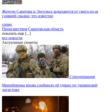
Жители Саратова и Энгельса задыхаются от смога из-за
горящей свалки: что известно
corner
Происшествия
Саратовская область
показать еще [...]
все новости
Актуальные сюжеты
Спецоперация
Минобороны вновь сообщило об ударах по украинской
логистике