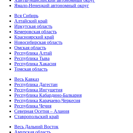
Ханты-Мансийский автономный округ
Ямало-Ненецкий автономный округ
Вся Сибирь
Алтайский край
Иркутская область
Кемеровская область
Красноярский край
Новосибирская область
Омская область
Республика Алтай
Республика Тыва
Республика Хакасия
Томская область
Весь Кавказ
Республика Дагестан
Республика Ингушетия
Республика Кабардино-Балкария
Республика Карачаево-Черкесия
Республика Чечня
Северная Осетия – Алания
Ставропольский край
Весь Дальний Восток
Амурская область