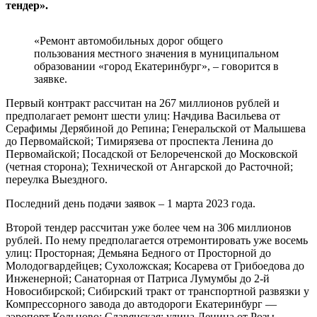
тендер».
«Ремонт автомобильных дорог общего
пользования местного значения в муниципальном
образовании «город Екатеринбург», – говорится в
заявке.
Первый контракт рассчитан на 267 миллионов рублей и
предполагает ремонт шести улиц: Начдива Васильева от
Серафимы Дерябиной до Репина; Генеральской от Малышева
до Первомайской; Тимирязева от проспекта Ленина до
Первомайской; Посадской от Белореченской до Московской
(четная сторона); Технической от Ангарской до Расточной;
переулка Выездного.
Последний день подачи заявок – 1 марта 2023 года.
Второй тендер рассчитан уже более чем на 306 миллионов
рублей. По нему предполагается отремонтировать уже восемь
улиц: Просторная; Демьяна Бедного от Просторной до
Молодогвардейцев; Сухоложская; Косарева от Грибоедова до
Инженерной; Санаторная от Патриса Лумумбы до 2-й
Новосибирской; Сибирский тракт от транспортной развязки у
Компрессорного завода до автодороги Екатеринбург —
аэропорт Кольцово; Славянская; улица Ленина от Розы