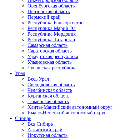
Нижегородская область
Оренбургская область
Пензенская область
Пермский край
Республика Башкортостан
Республика Марий Эл
Республика Мордовия
Республика Татарстан
Самарская область
Саратовская область
Удмуртская республика
Ульяновская область
Чувашская республика
Урал
Весь Урал
Свердловская область
Челябинская область
Курганская область
Тюменская область
Ханты-Мансийский автономный округ
Ямало-Ненецкий автономный округ
Сибирь
Вся Сибирь
Алтайский край
Иркутская область