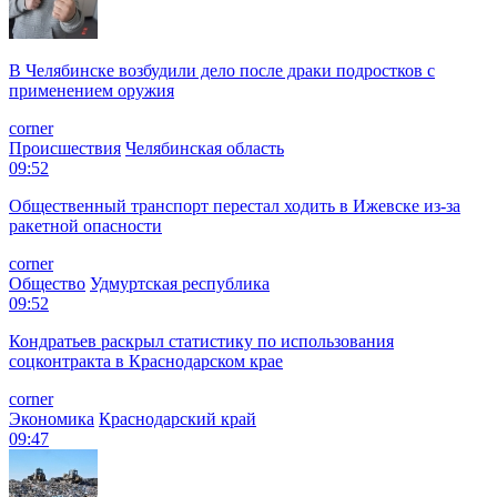
В Челябинске возбудили дело после драки подростков с
применением оружия
corner
Происшествия
Челябинская область
09:52
Общественный транспорт перестал ходить в Ижевске из-за
ракетной опасности
corner
Общество
Удмуртская республика
09:52
Кондратьев раскрыл статистику по использования
соцконтракта в Краснодарском крае
corner
Экономика
Краснодарский край
09:47