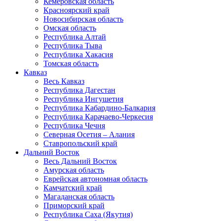
Кемеровская область
Красноярский край
Новосибирская область
Омская область
Республика Алтай
Республика Тыва
Республика Хакасия
Томская область
Кавказ
Весь Кавказ
Республика Дагестан
Республика Ингушетия
Республика Кабардино-Балкария
Республика Карачаево-Черкесия
Республика Чечня
Северная Осетия – Алания
Ставропольский край
Дальний Восток
Весь Дальний Восток
Амурская область
Еврейская автономная область
Камчатский край
Магаданская область
Приморский край
Республика Саха (Якутия)