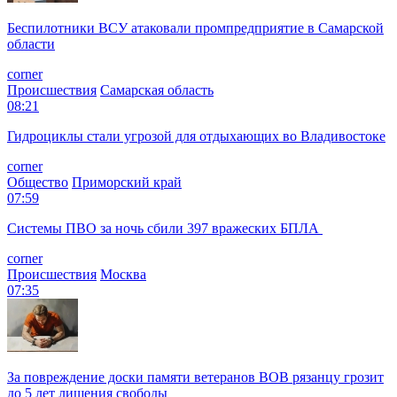
Беспилотники ВСУ атаковали промпредприятие в Самарской
области
corner
Происшествия
Самарская область
08:21
Гидроциклы стали угрозой для отдыхающих во Владивостоке
corner
Общество
Приморский край
07:59
Системы ПВО за ночь сбили 397 вражеских БПЛА
corner
Происшествия
Москва
07:35
За повреждение доски памяти ветеранов ВОВ рязанцу грозит
до 5 лет лишения свободы