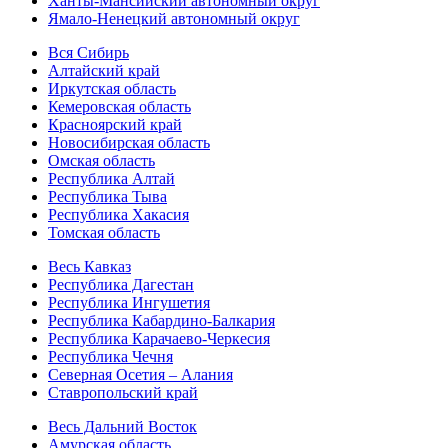
Ханты-Мансийский автономный округ
Ямало-Ненецкий автономный округ
Вся Сибирь
Алтайский край
Иркутская область
Кемеровская область
Красноярский край
Новосибирская область
Омская область
Республика Алтай
Республика Тыва
Республика Хакасия
Томская область
Весь Кавказ
Республика Дагестан
Республика Ингушетия
Республика Кабардино-Балкария
Республика Карачаево-Черкесия
Республика Чечня
Северная Осетия – Алания
Ставропольский край
Весь Дальний Восток
Амурская область