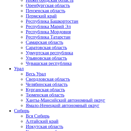
Нижегородская область
Оренбургская область
Пензенская область
Пермский край
Республика Башкортостан
Республика Марий Эл
Республика Мордовия
Республика Татарстан
Самарская область
Саратовская область
Удмуртская республика
Ульяновская область
Чувашская республика
Урал
Весь Урал
Свердловская область
Челябинская область
Курганская область
Тюменская область
Ханты-Мансийский автономный округ
Ямало-Ненецкий автономный округ
Сибирь
Вся Сибирь
Алтайский край
Иркутская область