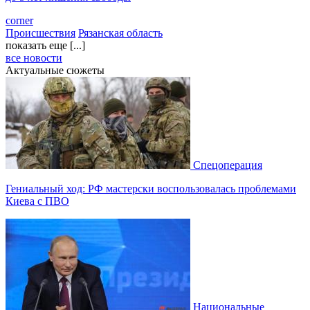
corner
Происшествия
Рязанская область
показать еще [...]
все новости
Актуальные сюжеты
Спецоперация
Гениальный ход: РФ мастерски воспользовалась проблемами
Киева с ПВО
Национальные