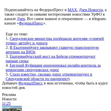
Подписывайтесь на ФедералПресс в
МАХ
,
Дзен.Новости
, а
также следите за самыми интересными новостями УрФО в
канале
Дзен
. Все самое важное и оперативное — в telegram-
канале «
ФедералПресс
».
Еще по теме:
1.
Свердловские министры пообещали жителям «горячей
точки» автобус и дороги
2.
В Екатеринбурге закрывают главную транспортную
артерию на ВИЗе
3.
Екатеринбургский мост на Бебеля отремонтируют
раньше срока
4.
Евгений Куйвашев инициировал онлайн-контроль за
ремонтами свердловских дорог
5.
Стало известно, сколько дорог отремонтируют в
Свердловской области по нацпроекту
Добавьте
ФедералПресс
в мои источники, чтобы быть в курсе
новостей дня.
Реклама
Новости
11:25