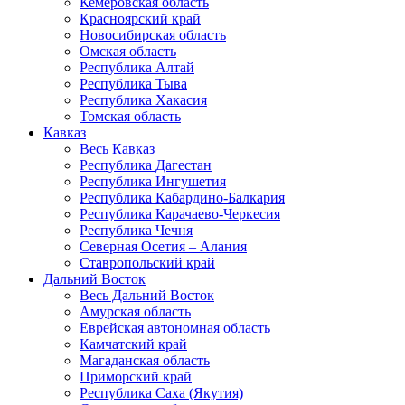
Кемеровская область
Красноярский край
Новосибирская область
Омская область
Республика Алтай
Республика Тыва
Республика Хакасия
Томская область
Кавказ
Весь Кавказ
Республика Дагестан
Республика Ингушетия
Республика Кабардино-Балкария
Республика Карачаево-Черкесия
Республика Чечня
Северная Осетия – Алания
Ставропольский край
Дальний Восток
Весь Дальний Восток
Амурская область
Еврейская автономная область
Камчатский край
Магаданская область
Приморский край
Республика Саха (Якутия)