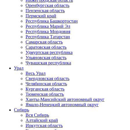
Нижегородская область
Оренбургская область
Пензенская область
Пермский край
Республика Башкортостан
Республика Марий Эл
Республика Мордовия
Республика Татарстан
Самарская область
Саратовская область
Удмуртская республика
Ульяновская область
Чувашская республика
Урал
Весь Урал
Свердловская область
Челябинская область
Курганская область
Тюменская область
Ханты-Мансийский автономный округ
Ямало-Ненецкий автономный округ
Сибирь
Вся Сибирь
Алтайский край
Иркутская область