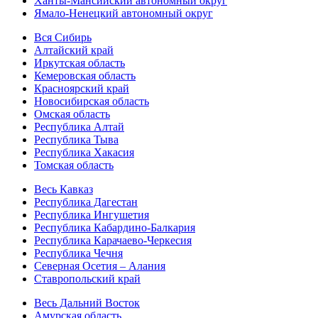
Ханты-Мансийский автономный округ
Ямало-Ненецкий автономный округ
Вся Сибирь
Алтайский край
Иркутская область
Кемеровская область
Красноярский край
Новосибирская область
Омская область
Республика Алтай
Республика Тыва
Республика Хакасия
Томская область
Весь Кавказ
Республика Дагестан
Республика Ингушетия
Республика Кабардино-Балкария
Республика Карачаево-Черкесия
Республика Чечня
Северная Осетия – Алания
Ставропольский край
Весь Дальний Восток
Амурская область