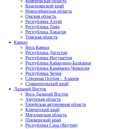
Кемеровская область
Красноярский край
Новосибирская область
Омская область
Республика Алтай
Республика Тыва
Республика Хакасия
Томская область
Кавказ
Весь Кавказ
Республика Дагестан
Республика Ингушетия
Республика Кабардино-Балкария
Республика Карачаево-Черкесия
Республика Чечня
Северная Осетия – Алания
Ставропольский край
Дальний Восток
Весь Дальний Восток
Амурская область
Еврейская автономная область
Камчатский край
Магаданская область
Приморский край
Республика Саха (Якутия)