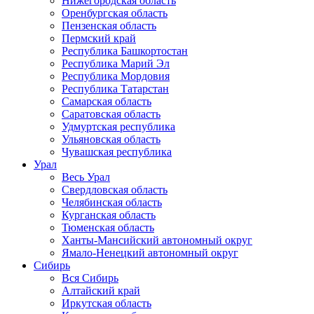
Нижегородская область
Оренбургская область
Пензенская область
Пермский край
Республика Башкортостан
Республика Марий Эл
Республика Мордовия
Республика Татарстан
Самарская область
Саратовская область
Удмуртская республика
Ульяновская область
Чувашская республика
Урал
Весь Урал
Свердловская область
Челябинская область
Курганская область
Тюменская область
Ханты-Мансийский автономный округ
Ямало-Ненецкий автономный округ
Сибирь
Вся Сибирь
Алтайский край
Иркутская область