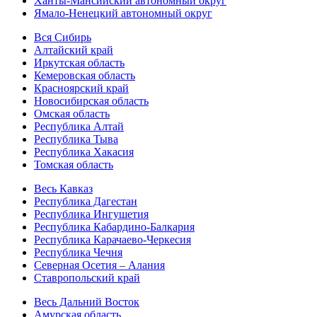
Ханты-Мансийский автономный округ
Ямало-Ненецкий автономный округ
Вся Сибирь
Алтайский край
Иркутская область
Кемеровская область
Красноярский край
Новосибирская область
Омская область
Республика Алтай
Республика Тыва
Республика Хакасия
Томская область
Весь Кавказ
Республика Дагестан
Республика Ингушетия
Республика Кабардино-Балкария
Республика Карачаево-Черкесия
Республика Чечня
Северная Осетия – Алания
Ставропольский край
Весь Дальний Восток
Амурская область