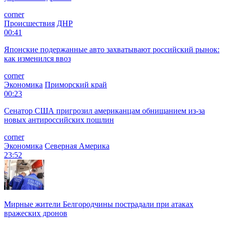
corner
Происшествия
ДНР
00:41
Японские подержанные авто захватывают российский рынок:
как изменился ввоз
corner
Экономика
Приморский край
00:23
Сенатор США пригрозил американцам обнищанием из-за
новых антироссийских пошлин
corner
Экономика
Северная Америка
23:52
Мирные жители Белгородчины пострадали при атаках
вражеских дронов