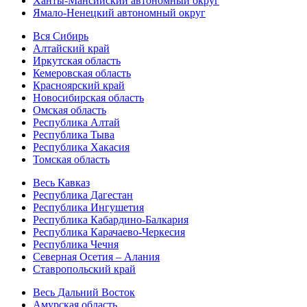
Ханты-Мансийский автономный округ
Ямало-Ненецкий автономный округ
Вся Сибирь
Алтайский край
Иркутская область
Кемеровская область
Красноярский край
Новосибирская область
Омская область
Республика Алтай
Республика Тыва
Республика Хакасия
Томская область
Весь Кавказ
Республика Дагестан
Республика Ингушетия
Республика Кабардино-Балкария
Республика Карачаево-Черкесия
Республика Чечня
Северная Осетия – Алания
Ставропольский край
Весь Дальний Восток
Амурская область