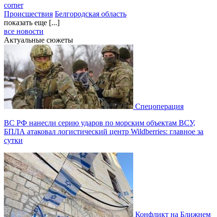
corner
Происшествия
Белгородская область
показать еще [...]
все новости
Актуальные сюжеты
Спецоперация
ВС РФ нанесли серию ударов по морским объектам ВСУ,
БПЛА атаковал логистический центр Wildberries: главное за
сутки
Конфликт на Ближнем