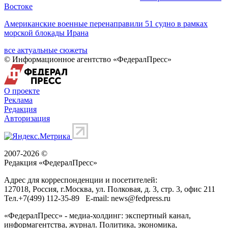
Востоке
Американские военные перенаправили 51 судно в рамках
морской блокады Ирана
все актуальные сюжеты
© Информационное агентство «ФедералПресс»
О проекте
Реклама
Редакция
Авторизация
2007-2026 ©
Редакция «
ФедералПресс
»
Адрес для корреспонденции и посетителей:
127018
, Россия, г.
Москва
,
ул. Полковая, д. 3, стр. 3
, офис 211
Тел.
+7(499) 112-35-89
E-mail:
news@fedpress.ru
«ФедералПресс» - медиа-холдинг: экспертный канал,
информагентства, журнал. Политика, экономика,