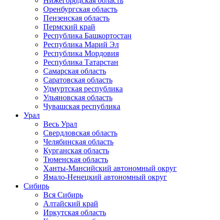
Нижегородская область
Оренбургская область
Пензенская область
Пермский край
Республика Башкортостан
Республика Марий Эл
Республика Мордовия
Республика Татарстан
Самарская область
Саратовская область
Удмуртская республика
Ульяновская область
Чувашская республика
Урал
Весь Урал
Свердловская область
Челябинская область
Курганская область
Тюменская область
Ханты-Мансийский автономный округ
Ямало-Ненецкий автономный округ
Сибирь
Вся Сибирь
Алтайский край
Иркутская область