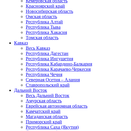
Кемеровская область
Красноярский край
Новосибирская область
Омская область
Республика Алтай
Республика Тыва
Республика Хакасия
Томская область
Кавказ
Весь Кавказ
Республика Дагестан
Республика Ингушетия
Республика Кабардино-Балкария
Республика Карачаево-Черкесия
Республика Чечня
Северная Осетия – Алания
Ставропольский край
Дальний Восток
Весь Дальний Восток
Амурская область
Еврейская автономная область
Камчатский край
Магаданская область
Приморский край
Республика Саха (Якутия)