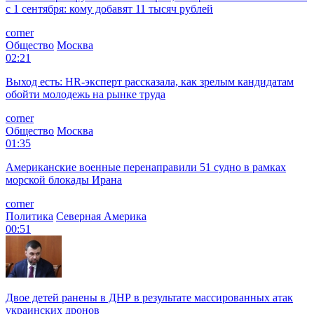
с 1 сентября: кому добавят 11 тысяч рублей
corner
Общество
Москва
02:21
Выход есть: HR-эксперт рассказала, как зрелым кандидатам
обойти молодежь на рынке труда
corner
Общество
Москва
01:35
Американские военные перенаправили 51 судно в рамках
морской блокады Ирана
corner
Политика
Северная Америка
00:51
Двое детей ранены в ДНР в результате массированных атак
украинских дронов