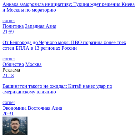
Анкара заморозила инициативу: Турция ждет решения Киева
и Москвы по мораторию
corner
Политика
Западная Азия
21:59
От Белгорода до Черного моря: ПВО поразила более трех
сотен БПЛА в 13 регионах России
corner
Общество
Москва
Реклама
21:18
Вашингтон такого не ожидал: Китай нанес удар по
американскому влиянию
corner
Экономика
Восточная Азия
20:31