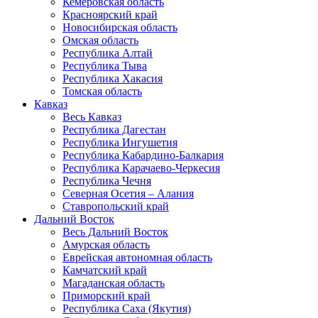
Кемеровская область
Красноярский край
Новосибирская область
Омская область
Республика Алтай
Республика Тыва
Республика Хакасия
Томская область
Кавказ
Весь Кавказ
Республика Дагестан
Республика Ингушетия
Республика Кабардино-Балкария
Республика Карачаево-Черкесия
Республика Чечня
Северная Осетия – Алания
Ставропольский край
Дальний Восток
Весь Дальний Восток
Амурская область
Еврейская автономная область
Камчатский край
Магаданская область
Приморский край
Республика Саха (Якутия)