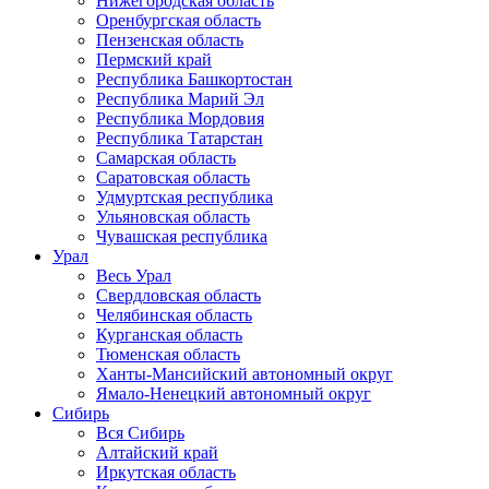
Нижегородская область
Оренбургская область
Пензенская область
Пермский край
Республика Башкортостан
Республика Марий Эл
Республика Мордовия
Республика Татарстан
Самарская область
Саратовская область
Удмуртская республика
Ульяновская область
Чувашская республика
Урал
Весь Урал
Свердловская область
Челябинская область
Курганская область
Тюменская область
Ханты-Мансийский автономный округ
Ямало-Ненецкий автономный округ
Сибирь
Вся Сибирь
Алтайский край
Иркутская область