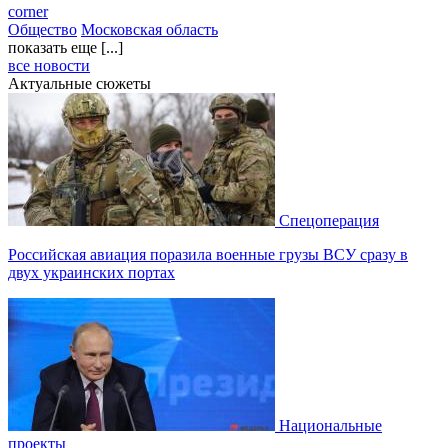
corner
Общество
Московская область
показать еще [...]
все новости
Актуальные сюжеты
Спецоперация
Российская авиация поразила военные грузы ВСУ сразу в
двух украинских портах
Национальные
проекты