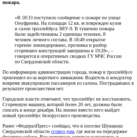
пожара.
«В 18:33 поступило сообщение о пожаре по улице
Онуфриева. На площади 12 кв. м поврежден кузов
и салон троллейбуса ЗИУ-9. В тушении пожара
были задействованы 2 единицы техники, 8
человек личного состава. В 18:49 открытое
горение ликвидировано, проливка и разбор
сгоревших конструкций завершены в 19:28», –
говорится в оперативных сводках ГУ МЧС России
по Свердловской области.
По информации администрации города, пожар в троллейбусе
произошел из-за короткого замыкания. Водитель и кондуктор
вовремя эвакуировали пассажиров из салона. Пострадавших в
результате происшествия нет.
Городские власти отмечают, что троллейбус не восстановить.
Сгоревшую машину, которой более 20 лет, должны были
списать в конце декабря. На линию вместо него выйдет
новый троллейбус белорусского производства.
Ранее «ФедералПресс» сообщал, что в поселке Шувакиш
Свердловской области
сгорел дом
, где жили на передержке
бродячие собаки. Все животные, которые находились в