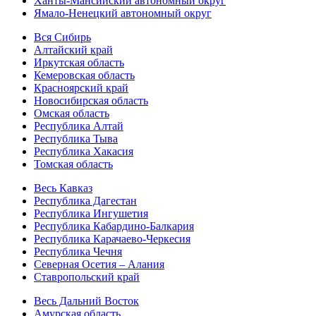
Ханты-Мансийский автономный округ
Ямало-Ненецкий автономный округ
Вся Сибирь
Алтайский край
Иркутская область
Кемеровская область
Красноярский край
Новосибирская область
Омская область
Республика Алтай
Республика Тыва
Республика Хакасия
Томская область
Весь Кавказ
Республика Дагестан
Республика Ингушетия
Республика Кабардино-Балкария
Республика Карачаево-Черкесия
Республика Чечня
Северная Осетия – Алания
Ставропольский край
Весь Дальний Восток
Амурская область