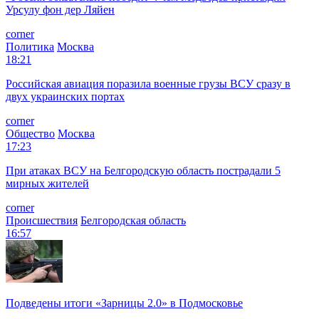
Урсулу фон дер Ляйен
corner
Политика
Москва
18:21
Российская авиация поразила военные грузы ВСУ сразу в
двух украинских портах
corner
Общество
Москва
17:23
При атаках ВСУ на Белгородскую область пострадали 5
мирных жителей
corner
Происшествия
Белгородская область
16:57
Подведены итоги «Зарницы 2.0» в Подмосковье