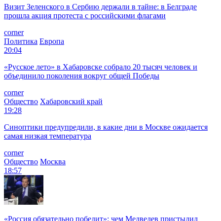
Визит Зеленского в Сербию держали в тайне: в Белграде
прошла акция протеста с российскими флагами
corner
Политика
Европа
20:04
«Русское лето» в Хабаровске собрало 20 тысяч человек и
объединило поколения вокруг общей Победы
corner
Общество
Хабаровский край
19:28
Синоптики предупредили, в какие дни в Москве ожидается
самая низкая температура
corner
Общество
Москва
18:57
«Россия обязательно победит»: чем Медведев пристыдил