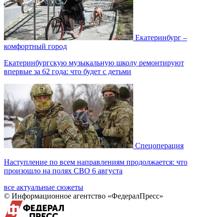
Екатеринбург –
комфортный город
Екатеринбургскую музыкальную школу ремонтируют
впервые за 62 года: что будет с детьми
Спецоперация
Наступление по всем направлениям продолжается: что
произошло на полях СВО 6 августа
все актуальные сюжеты
© Информационное агентство «ФедералПресс»