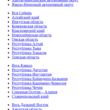
Ханты-Мансийский автономный округ
Ямало-Ненецкий автономный округ
Вся Сибирь
Алтайский край
Иркутская область
Кемеровская область
Красноярский край
Новосибирская область
Омская область
Республика Алтай
Республика Тыва
Республика Хакасия
Томская область
Весь Кавказ
Республика Дагестан
Республика Ингушетия
Республика Кабардино-Балкария
Республика Карачаево-Черкесия
Республика Чечня
Северная Осетия – Алания
Ставропольский край
Весь Дальний Восток
Амурская область