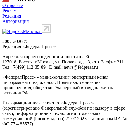
О проекте
Реклама
Редакция
Авторизация
2007-2026 ©
Редакция «
ФедералПресс
»
Адрес для корреспонденции и посетителей:
127018
, Россия, г.
Москва
,
ул. Полковая, д. 3, стр. 3
, офис 211
Тел.
+7(499) 112-35-89
E-mail:
news@fedpress.ru
«ФедералПресс» - медиа-холдинг: экспертный канал,
информагентства, журнал. Политика, экономика,
происшествия, общество. Экспертный взгляд на жизнь
регионов РФ
Информационное агентство «ФедералПресс»
(зарегистрировано Федеральной службой по надзору в сфере
связи, информационных технологий и массовых
коммуникаций (Роскомнадзор) 21.07.2023г. за номером ИА №
ФС 77 – 85577)