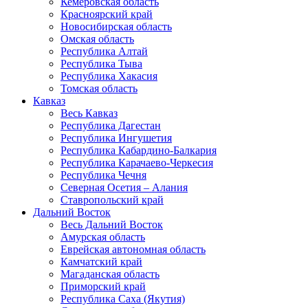
Кемеровская область
Красноярский край
Новосибирская область
Омская область
Республика Алтай
Республика Тыва
Республика Хакасия
Томская область
Кавказ
Весь Кавказ
Республика Дагестан
Республика Ингушетия
Республика Кабардино-Балкария
Республика Карачаево-Черкесия
Республика Чечня
Северная Осетия – Алания
Ставропольский край
Дальний Восток
Весь Дальний Восток
Амурская область
Еврейская автономная область
Камчатский край
Магаданская область
Приморский край
Республика Саха (Якутия)