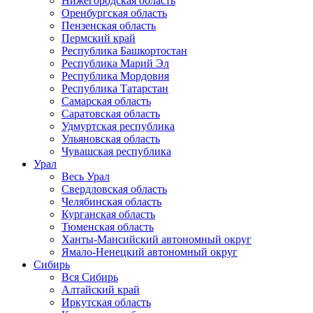
Нижегородская область
Оренбургская область
Пензенская область
Пермский край
Республика Башкортостан
Республика Марий Эл
Республика Мордовия
Республика Татарстан
Самарская область
Саратовская область
Удмуртская республика
Ульяновская область
Чувашская республика
Урал
Весь Урал
Свердловская область
Челябинская область
Курганская область
Тюменская область
Ханты-Мансийский автономный округ
Ямало-Ненецкий автономный округ
Сибирь
Вся Сибирь
Алтайский край
Иркутская область