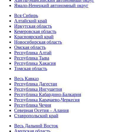
Ханты-Мансийский автономный округ
Ямало-Ненецкий автономный округ
Вся Сибирь
Алтайский край
Иркутская область
Кемеровская область
Красноярский край
Новосибирская область
Омская область
Республика Алтай
Республика Тыва
Республика Хакасия
Томская область
Весь Кавказ
Республика Дагестан
Республика Ингушетия
Республика Кабардино-Балкария
Республика Карачаево-Черкесия
Республика Чечня
Северная Осетия – Алания
Ставропольский край
Весь Дальний Восток
Амурская область