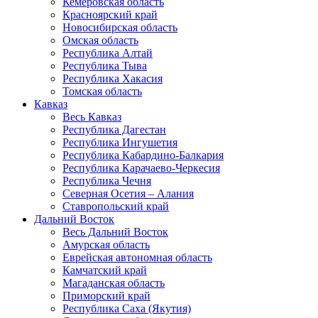
Кемеровская область
Красноярский край
Новосибирская область
Омская область
Республика Алтай
Республика Тыва
Республика Хакасия
Томская область
Кавказ
Весь Кавказ
Республика Дагестан
Республика Ингушетия
Республика Кабардино-Балкария
Республика Карачаево-Черкесия
Республика Чечня
Северная Осетия – Алания
Ставропольский край
Дальний Восток
Весь Дальний Восток
Амурская область
Еврейская автономная область
Камчатский край
Магаданская область
Приморский край
Республика Саха (Якутия)