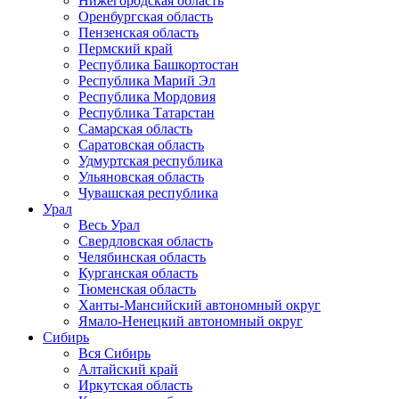
Нижегородская область
Оренбургская область
Пензенская область
Пермский край
Республика Башкортостан
Республика Марий Эл
Республика Мордовия
Республика Татарстан
Самарская область
Саратовская область
Удмуртская республика
Ульяновская область
Чувашская республика
Урал
Весь Урал
Свердловская область
Челябинская область
Курганская область
Тюменская область
Ханты-Мансийский автономный округ
Ямало-Ненецкий автономный округ
Сибирь
Вся Сибирь
Алтайский край
Иркутская область