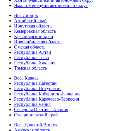
Ханты-Мансийский автономный округ
Ямало-Ненецкий автономный округ
Вся Сибирь
Алтайский край
Иркутская область
Кемеровская область
Красноярский край
Новосибирская область
Омская область
Республика Алтай
Республика Тыва
Республика Хакасия
Томская область
Весь Кавказ
Республика Дагестан
Республика Ингушетия
Республика Кабардино-Балкария
Республика Карачаево-Черкесия
Республика Чечня
Северная Осетия – Алания
Ставропольский край
Весь Дальний Восток
Амурская область