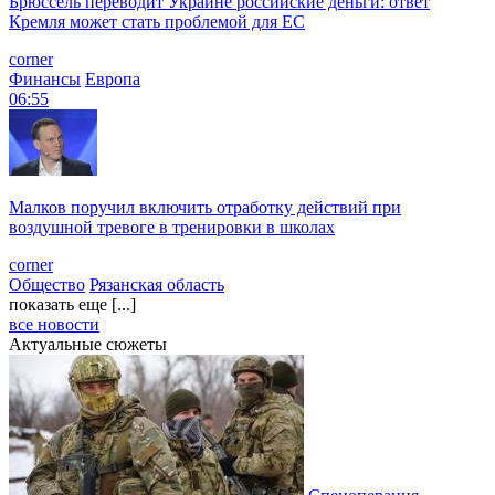
Брюссель переводит Украине российские деньги: ответ
Кремля может стать проблемой для EC
corner
Финансы
Европа
06:55
Малков поручил включить отработку действий при
воздушной тревоге в тренировки в школах
corner
Общество
Рязанская область
показать еще [...]
все новости
Актуальные сюжеты