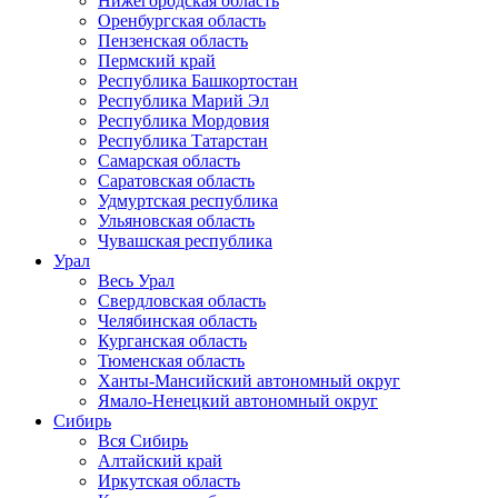
Нижегородская область
Оренбургская область
Пензенская область
Пермский край
Республика Башкортостан
Республика Марий Эл
Республика Мордовия
Республика Татарстан
Самарская область
Саратовская область
Удмуртская республика
Ульяновская область
Чувашская республика
Урал
Весь Урал
Свердловская область
Челябинская область
Курганская область
Тюменская область
Ханты-Мансийский автономный округ
Ямало-Ненецкий автономный округ
Сибирь
Вся Сибирь
Алтайский край
Иркутская область