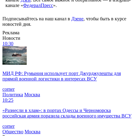
канале «
ФедералПресс
».
Подписывайтесь на наш канал в
Дзене
, чтобы быть в курсе
новостей дня.
Реклама
Новости
10:30
МИД РФ: Румыния использует порт Джурджулешты для
прямой военной логистики в интересах ВСУ
corner
Политика
Москва
10:25
«Разнесли в хлам»: в портах Одессы и Черноморска
российская армия поразила склады военного имущества ВСУ
corner
Общество
Москва