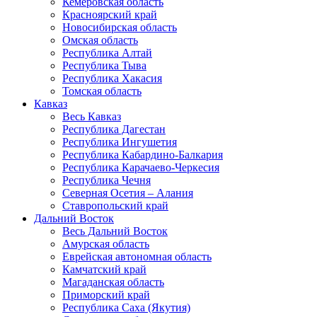
Кемеровская область
Красноярский край
Новосибирская область
Омская область
Республика Алтай
Республика Тыва
Республика Хакасия
Томская область
Кавказ
Весь Кавказ
Республика Дагестан
Республика Ингушетия
Республика Кабардино-Балкария
Республика Карачаево-Черкесия
Республика Чечня
Северная Осетия – Алания
Ставропольский край
Дальний Восток
Весь Дальний Восток
Амурская область
Еврейская автономная область
Камчатский край
Магаданская область
Приморский край
Республика Саха (Якутия)