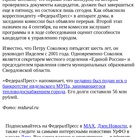
проверялись документы кандидатов, должен был завершиться
еще в пятницу, но состоялся лишь сегодня. Как объяснили
корреспонденту «ФедералПресс» в аппарате думы, в
заседании комиссии был объявлен перерыв. Второй этап
назначен на 4 сентября, на нем комиссия заслушает
программы и в ходе собеседования оценит способности
кандидатов к управлению городом.
Известно, что Петру Соколюку пятьдесят шесть лет, он
руководит Ивделем с 2001 года. Одновременно Соколюк
является секретарем местного отделения «Единой России» и
председателем правления совета муниципальных образований
Свердловской области.
«ФедералПресс» напоминает, что
недавно был подан иск о
банкротстве ивдельского МУПа, занимающегося
тепловодоснабжением города
. Его долги составили 56 млн
рублей.
Фото: midural.ru
Подписывайтесь на ФедералПресс в
МАХ
,
Дзен.Новости
, а
также следите за самыми интересными новостями УрФО в
канале
Дзен
. Все самое важное и оперативное — в telegram-