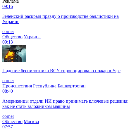
Реклама
09:16
Зеленский раскрыл правду о производстве баллистики на
Украине
corner
Общество
Украина
09:13
Падение беспилотника ВСУ спровоцировало пожар в Уфе
corner
Происшествия
Республика Башкортостан
08:40
Американцы отдали ИИ право принимать ключевые решения:
как не стать заложником машины
corner
Общество
Москва
07:57