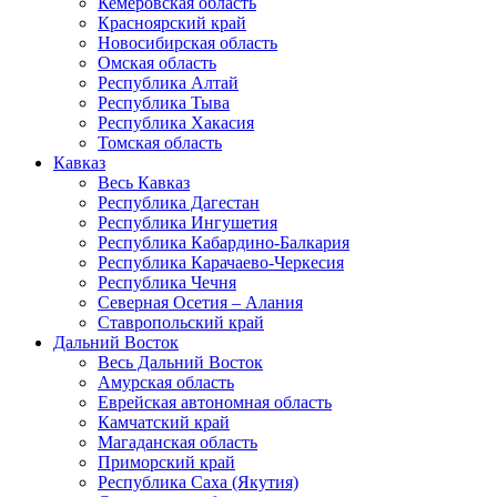
Кемеровская область
Красноярский край
Новосибирская область
Омская область
Республика Алтай
Республика Тыва
Республика Хакасия
Томская область
Кавказ
Весь Кавказ
Республика Дагестан
Республика Ингушетия
Республика Кабардино-Балкария
Республика Карачаево-Черкесия
Республика Чечня
Северная Осетия – Алания
Ставропольский край
Дальний Восток
Весь Дальний Восток
Амурская область
Еврейская автономная область
Камчатский край
Магаданская область
Приморский край
Республика Саха (Якутия)