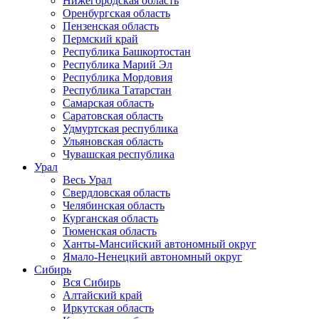
Нижегородская область
Оренбургская область
Пензенская область
Пермский край
Республика Башкортостан
Республика Марий Эл
Республика Мордовия
Республика Татарстан
Самарская область
Саратовская область
Удмуртская республика
Ульяновская область
Чувашская республика
Урал
Весь Урал
Свердловская область
Челябинская область
Курганская область
Тюменская область
Ханты-Мансийский автономный округ
Ямало-Ненецкий автономный округ
Сибирь
Вся Сибирь
Алтайский край
Иркутская область