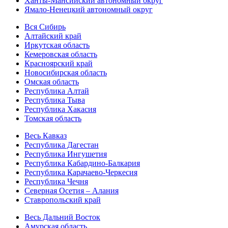
Ханты-Мансийский автономный округ
Ямало-Ненецкий автономный округ
Вся Сибирь
Алтайский край
Иркутская область
Кемеровская область
Красноярский край
Новосибирская область
Омская область
Республика Алтай
Республика Тыва
Республика Хакасия
Томская область
Весь Кавказ
Республика Дагестан
Республика Ингушетия
Республика Кабардино-Балкария
Республика Карачаево-Черкесия
Республика Чечня
Северная Осетия – Алания
Ставропольский край
Весь Дальний Восток
Амурская область