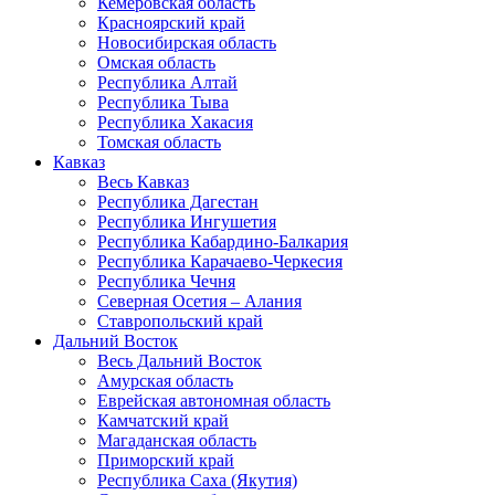
Кемеровская область
Красноярский край
Новосибирская область
Омская область
Республика Алтай
Республика Тыва
Республика Хакасия
Томская область
Кавказ
Весь Кавказ
Республика Дагестан
Республика Ингушетия
Республика Кабардино-Балкария
Республика Карачаево-Черкесия
Республика Чечня
Северная Осетия – Алания
Ставропольский край
Дальний Восток
Весь Дальний Восток
Амурская область
Еврейская автономная область
Камчатский край
Магаданская область
Приморский край
Республика Саха (Якутия)