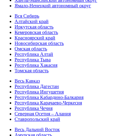
Ханты-Мансийский автономный округ
Ямало-Ненецкий автономный округ
Вся Сибирь
Алтайский край
Иркутская область
Кемеровская область
Красноярский край
Новосибирская область
Омская область
Республика Алтай
Республика Тыва
Республика Хакасия
Томская область
Весь Кавказ
Республика Дагестан
Республика Ингушетия
Республика Кабардино-Балкария
Республика Карачаево-Черкесия
Республика Чечня
Северная Осетия – Алания
Ставропольский край
Весь Дальний Восток
Амурская область