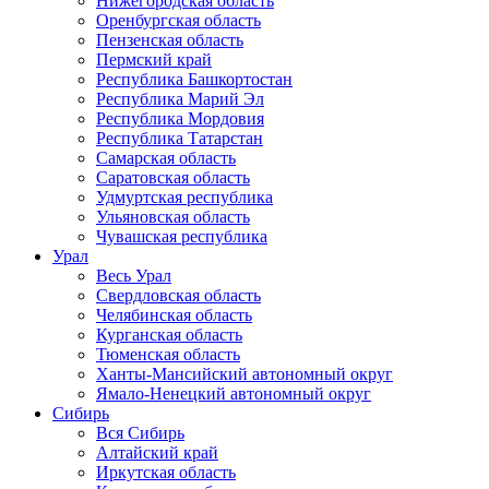
Нижегородская область
Оренбургская область
Пензенская область
Пермский край
Республика Башкортостан
Республика Марий Эл
Республика Мордовия
Республика Татарстан
Самарская область
Саратовская область
Удмуртская республика
Ульяновская область
Чувашская республика
Урал
Весь Урал
Свердловская область
Челябинская область
Курганская область
Тюменская область
Ханты-Мансийский автономный округ
Ямало-Ненецкий автономный округ
Сибирь
Вся Сибирь
Алтайский край
Иркутская область