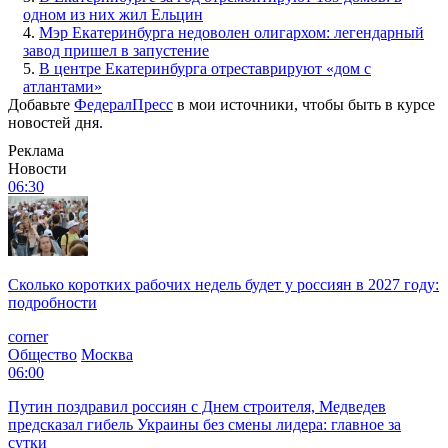
одном из них жил Ельцин
4.
Мэр Екатеринбурга недоволен олигархом: легендарный
завод пришел в запустение
5.
В центре Екатеринбурга отреставрируют «дом с
атлантами»
Добавьте
ФедералПресс
в мои источники, чтобы быть в курсе
новостей дня.
Реклама
Новости
06:30
Сколько коротких рабочих недель будет у россиян в 2027 году:
подробности
corner
Общество
Москва
06:00
Путин поздравил россиян с Днем строителя, Медведев
предсказал гибель Украины без смены лидера: главное за
сутки