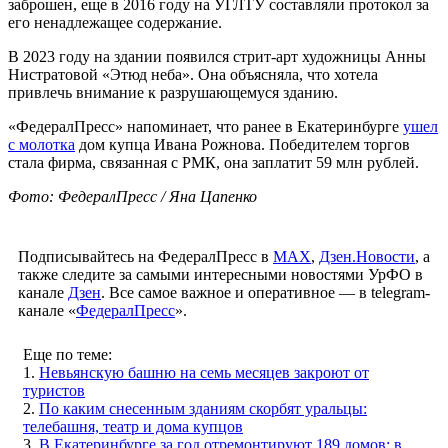
заброшен, еще в 2016 году на УГЛТУ составляли протокол за
его ненадлежащее содержание.
В 2023 году на здании появился стрит-арт художницы Анны
Нистратовой «Этюд неба». Она объясняла, что хотела
привлечь внимание к разрушающемуся зданию.
«ФедералПресс» напоминает, что ранее в Екатеринбурге
ушел
с молотка
дом купца Ивана Рожнова. Победителем торгов
стала фирма, связанная с РМК, она заплатит 59 млн рублей.
Фото: ФедералПресс / Яна Цапенко
Подписывайтесь на ФедералПресс в
МАХ
,
Дзен.Новости
, а
также следите за самыми интересными новостями УрФО в
канале
Дзен
. Все самое важное и оперативное — в telegram-
канале «
ФедералПресс
».
Еще по теме:
1.
Невьянскую башню на семь месяцев закроют от
туристов
2.
По каким снесенным зданиям скорбят уральцы:
телебашня, театр и дома купцов
3.
В Екатеринбурге за год отремонтируют 189 домов: в