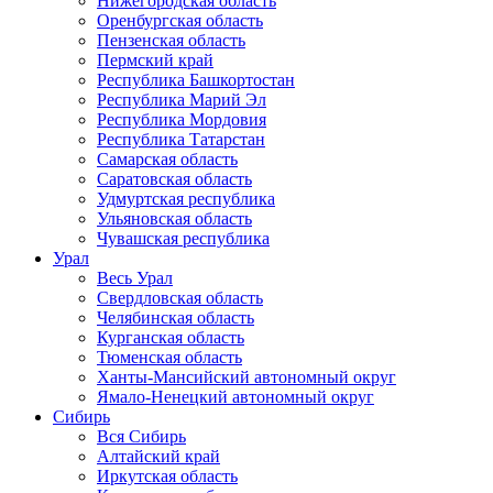
Нижегородская область
Оренбургская область
Пензенская область
Пермский край
Республика Башкортостан
Республика Марий Эл
Республика Мордовия
Республика Татарстан
Самарская область
Саратовская область
Удмуртская республика
Ульяновская область
Чувашская республика
Урал
Весь Урал
Свердловская область
Челябинская область
Курганская область
Тюменская область
Ханты-Мансийский автономный округ
Ямало-Ненецкий автономный округ
Сибирь
Вся Сибирь
Алтайский край
Иркутская область