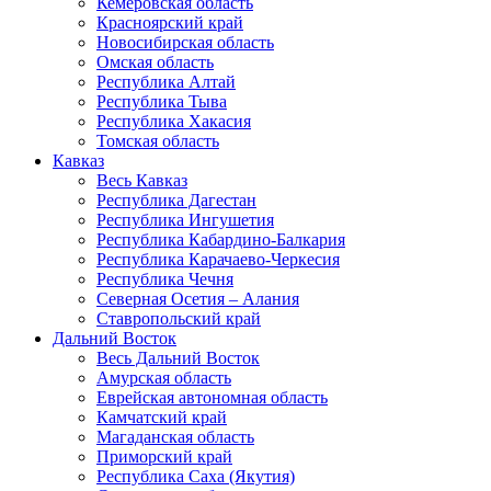
Кемеровская область
Красноярский край
Новосибирская область
Омская область
Республика Алтай
Республика Тыва
Республика Хакасия
Томская область
Кавказ
Весь Кавказ
Республика Дагестан
Республика Ингушетия
Республика Кабардино-Балкария
Республика Карачаево-Черкесия
Республика Чечня
Северная Осетия – Алания
Ставропольский край
Дальний Восток
Весь Дальний Восток
Амурская область
Еврейская автономная область
Камчатский край
Магаданская область
Приморский край
Республика Саха (Якутия)