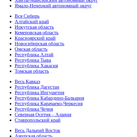
Ханты-Мансийский автономный округ
Ямало-Ненецкий автономный округ
Вся Сибирь
Алтайский край
Иркутская область
Кемеровская область
Красноярский край
Новосибирская область
Омская область
Республика Алтай
Республика Тыва
Республика Хакасия
Томская область
Весь Кавказ
Республика Дагестан
Республика Ингушетия
Республика Кабардино-Балкария
Республика Карачаево-Черкесия
Республика Чечня
Северная Осетия – Алания
Ставропольский край
Весь Дальний Восток
Амурская область