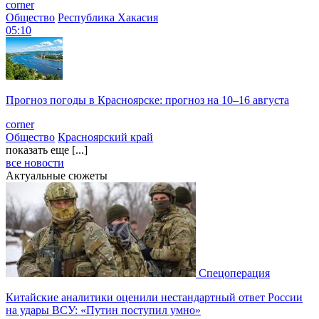
corner
Общество
Республика Хакасия
05:10
Прогноз погоды в Красноярске: прогноз на 10–16 августа
corner
Общество
Красноярский край
показать еще [...]
все новости
Актуальные сюжеты
Спецоперация
Китайские аналитики оценили нестандартный ответ России
на удары ВСУ: «Путин поступил умно»