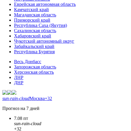
Еврейская автономная область
Камчатский край
Магаданская область
Приморский край
Республика Саха (Якутия)
Сахалинская область
Хабаровский край
Чукотский автономный округ
Забайкальский край
Республика Бурятия
Весь Донбасс
Запорожская область
Херсонская область
ЛНР
ДНР
sun-rain-cloud
Москва
+32
Прогноз на 7 дней
7.08 пт
sun-rain-cloud
+32