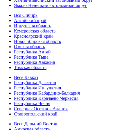
Ханты-Мансийский автономный округ
Ямало-Ненецкий автономный округ
Вся Сибирь
Алтайский край
Иркутская область
Кемеровская область
Красноярский край
Новосибирская область
Омская область
Республика Алтай
Республика Тыва
Республика Хакасия
Томская область
Весь Кавказ
Республика Дагестан
Республика Ингушетия
Республика Кабардино-Балкария
Республика Карачаево-Черкесия
Республика Чечня
Северная Осетия – Алания
Ставропольский край
Весь Дальний Восток
Амурская область