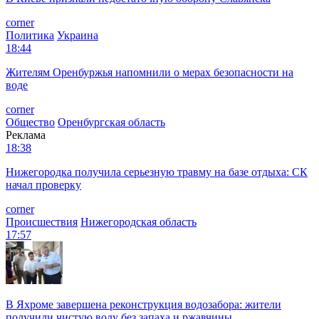
corner
Политика
Украина
18:44
Жителям Оренбуржья напомнили о мерах безопасности на
воде
corner
Общество
Оренбургская область
Реклама
18:38
Нижегородка получила серьезную травму на базе отдыха: СК
начал проверку
corner
Происшествия
Нижегородская область
17:57
В Яхроме завершена реконструкция водозабора: жители
получили чистую воду без запаха и ржавчины