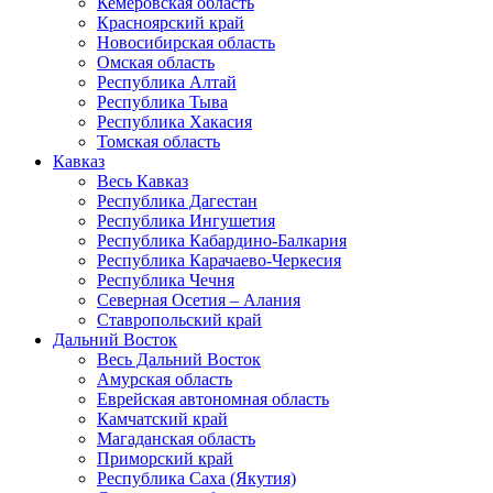
Кемеровская область
Красноярский край
Новосибирская область
Омская область
Республика Алтай
Республика Тыва
Республика Хакасия
Томская область
Кавказ
Весь Кавказ
Республика Дагестан
Республика Ингушетия
Республика Кабардино-Балкария
Республика Карачаево-Черкесия
Республика Чечня
Северная Осетия – Алания
Ставропольский край
Дальний Восток
Весь Дальний Восток
Амурская область
Еврейская автономная область
Камчатский край
Магаданская область
Приморский край
Республика Саха (Якутия)