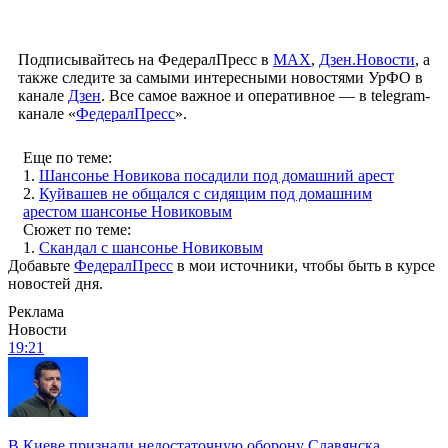
Подписывайтесь на ФедералПресс в
МАХ
,
Дзен.Новости
, а
также следите за самыми интересными новостями УрФО в
канале
Дзен
. Все самое важное и оперативное — в telegram-
канале «
ФедералПресс
».
Еще по теме:
1.
Шансонье Новикова посадили под домашний арест
2.
Куйвашев не общался с сидящим под домашним
арестом шансонье Новиковым
Сюжет по теме:
1.
Скандал с шансонье Новиковым
Добавьте
ФедералПресс
в мои источники, чтобы быть в курсе
новостей дня.
Реклама
Новости
19:21
В Киеве признали недостаточную оборону Славянска