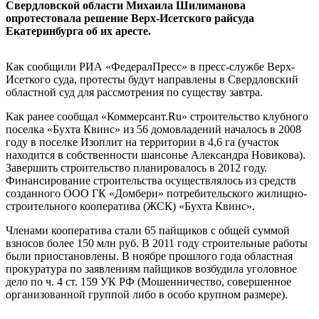
Свердловской области Михаила Шилиманова
опротестовала решение Верх-Исетского райсуда
Екатеринбурга об их аресте.
Как сообщили РИА «ФедералПресс» в пресс-службе Верх-
Исеткого суда, протесты будут направлены в Свердловский
областной суд для рассмотрения по существу завтра.
Как ранее сообщал «Коммерсант.Ru» строительство клубного
поселка «Бухта Квинс» из 56 домовладений началось в 2008
году в поселке Изоплит на территории в 4,6 га (участок
находится в собственности шансонье Александра Новикова).
Завершить строительство планировалось в 2012 году.
Финансирование строительства осуществлялось из средств
созданного ООО ГК «Домбери» потребительского жилищно-
строительного кооператива (ЖСК) «Бухта Квинс».
Членами кооператива стали 65 пайщиков с общей суммой
взносов более 150 млн руб. В 2011 году строительные работы
были приостановлены. В ноябре прошлого года областная
прокуратура по заявлениям пайщиков возбудила уголовное
дело по ч. 4 ст. 159 УК РФ (Мошенничество, совершенное
организованной группой либо в особо крупном размере).