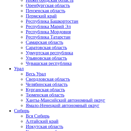
Нижегородская область
Оренбургская область
Пензенская область
Пермский край
Республика Башкортостан
Республика Марий Эл
Республика Мордовия
Республика Татарстан
Самарская область
Саратовская область
Удмуртская республика
Ульяновская область
Чувашская республика
Урал
Весь Урал
Свердловская область
Челябинская область
Курганская область
Тюменская область
Ханты-Мансийский автономный округ
Ямало-Ненецкий автономный округ
Сибирь
Вся Сибирь
Алтайский край
Иркутская область