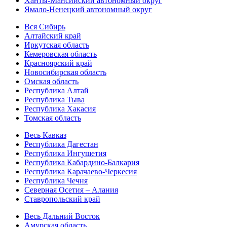
Ханты-Мансийский автономный округ
Ямало-Ненецкий автономный округ
Вся Сибирь
Алтайский край
Иркутская область
Кемеровская область
Красноярский край
Новосибирская область
Омская область
Республика Алтай
Республика Тыва
Республика Хакасия
Томская область
Весь Кавказ
Республика Дагестан
Республика Ингушетия
Республика Кабардино-Балкария
Республика Карачаево-Черкесия
Республика Чечня
Северная Осетия – Алания
Ставропольский край
Весь Дальний Восток
Амурская область