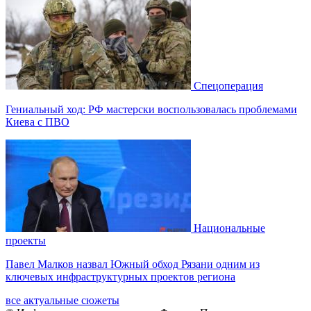
Спецоперация
Гениальный ход: РФ мастерски воспользовалась проблемами
Киева с ПВО
Национальные
проекты
Павел Малков назвал Южный обход Рязани одним из
ключевых инфраструктурных проектов региона
все актуальные сюжеты