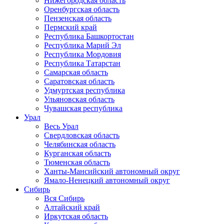
Нижегородская область
Оренбургская область
Пензенская область
Пермский край
Республика Башкортостан
Республика Марий Эл
Республика Мордовия
Республика Татарстан
Самарская область
Саратовская область
Удмуртская республика
Ульяновская область
Чувашская республика
Урал
Весь Урал
Свердловская область
Челябинская область
Курганская область
Тюменская область
Ханты-Мансийский автономный округ
Ямало-Ненецкий автономный округ
Сибирь
Вся Сибирь
Алтайский край
Иркутская область