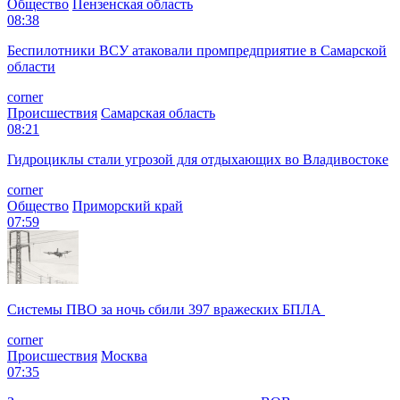
Общество
Пензенская область
08:38
Беспилотники ВСУ атаковали промпредприятие в Самарской
области
corner
Происшествия
Самарская область
08:21
Гидроциклы стали угрозой для отдыхающих во Владивостоке
corner
Общество
Приморский край
07:59
Системы ПВО за ночь сбили 397 вражеских БПЛА
corner
Происшествия
Москва
07:35