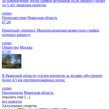
За повреждение доски памяти ветеранов ВОВ рязанцу грозит
до 5 лет лишения свободы
corner
Происшествия
Рязанская область
07:28
Приятный сюрприз: Минпросвещения разместило график
осенних каникул
corner
Общество
Москва
07:00
В Рязанской области усилен контроль за лесами: обустроено
более 4,5 км противопожарных полос
corner
Нацпроекты
Рязанская область
показать еще [...]
все новости
Актуальные сюжеты