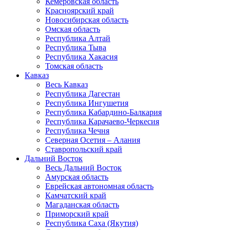
Кемеровская область
Красноярский край
Новосибирская область
Омская область
Республика Алтай
Республика Тыва
Республика Хакасия
Томская область
Кавказ
Весь Кавказ
Республика Дагестан
Республика Ингушетия
Республика Кабардино-Балкария
Республика Карачаево-Черкесия
Республика Чечня
Северная Осетия – Алания
Ставропольский край
Дальний Восток
Весь Дальний Восток
Амурская область
Еврейская автономная область
Камчатский край
Магаданская область
Приморский край
Республика Саха (Якутия)