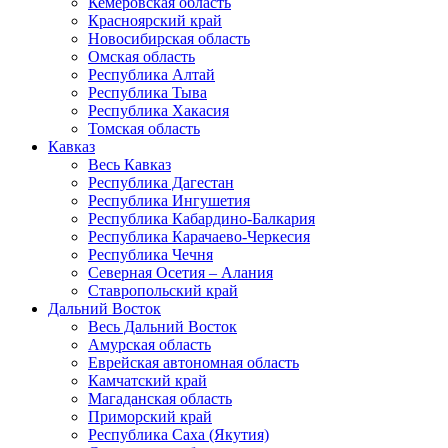
Кемеровская область
Красноярский край
Новосибирская область
Омская область
Республика Алтай
Республика Тыва
Республика Хакасия
Томская область
Кавказ
Весь Кавказ
Республика Дагестан
Республика Ингушетия
Республика Кабардино-Балкария
Республика Карачаево-Черкесия
Республика Чечня
Северная Осетия – Алания
Ставропольский край
Дальний Восток
Весь Дальний Восток
Амурская область
Еврейская автономная область
Камчатский край
Магаданская область
Приморский край
Республика Саха (Якутия)