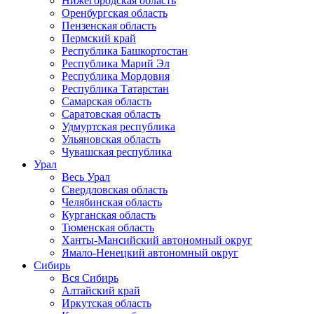
Нижегородская область
Оренбургская область
Пензенская область
Пермский край
Республика Башкортостан
Республика Марий Эл
Республика Мордовия
Республика Татарстан
Самарская область
Саратовская область
Удмуртская республика
Ульяновская область
Чувашская республика
Урал
Весь Урал
Свердловская область
Челябинская область
Курганская область
Тюменская область
Ханты-Мансийский автономный округ
Ямало-Ненецкий автономный округ
Сибирь
Вся Сибирь
Алтайский край
Иркутская область