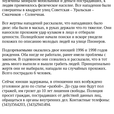
Мужчины забирали мобильники и деньги пострадавших, к
людям применялось физическое насилие. Все нападения были
совершены в квадрате улиц Советская – Уральская –
Смазчиков – Солнечная.
Все жертвы нападений рассказали, что нападавших было
двое: оба были в масках, в руках держали что-то тяжелое. Они
наносили прохожим удар кулаком в лицо и отбирали
ценности. Полицейские начали поиски и вскоре увидели
похожих по описанию молодых людей на улице Пионеров.
Подозреваемыми оказались двое юношей 1996 и 1998 годов
рождения. Оба нигде не работали, ранее имели проблемы с
законом. В содеянном они сознались и рассказали, что в тот
день много выпили и вышли грабить людей. Принципиально
жертв они не выбирали, нападали на случайных прохожих.
Всего пострадало 6 человек.
Сейчас юноши задержаны, в отношении них возбуждено
уголовное дело по статье «разбой». До суда они будут пол
стражей, им грозит до 10 лет лишения свободы. Полиция
просит граждан, пострадавших от действий данных лиц,
обращаться в органы внутренних дел. Контактные телефоны:
(343)3564203, (343)2941494.