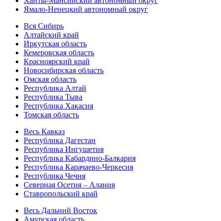
Ханты-Мансийский автономный округ
Ямало-Ненецкий автономный округ
Вся Сибирь
Алтайский край
Иркутская область
Кемеровская область
Красноярский край
Новосибирская область
Омская область
Республика Алтай
Республика Тыва
Республика Хакасия
Томская область
Весь Кавказ
Республика Дагестан
Республика Ингушетия
Республика Кабардино-Балкария
Республика Карачаево-Черкесия
Республика Чечня
Северная Осетия – Алания
Ставропольский край
Весь Дальний Восток
Амурская область