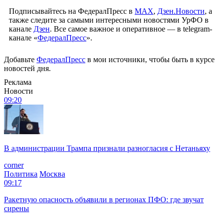
Подписывайтесь на ФедералПресс в
МАХ
,
Дзен.Новости
, а
также следите за самыми интересными новостями УрФО в
канале
Дзен
. Все самое важное и оперативное — в telegram-
канале «
ФедералПресс
».
Добавьте
ФедералПресс
в мои источники, чтобы быть в курсе
новостей дня.
Реклама
Новости
09:20
В администрации Трампа признали разногласия с Нетаньяху
corner
Политика
Москва
09:17
Ракетную опасность объявили в регионах ПФО: где звучат
сирены