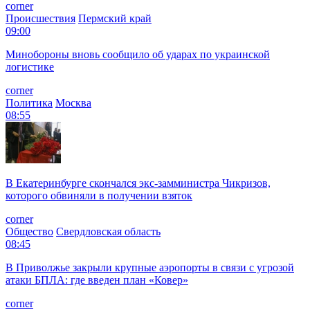
corner
Происшествия
Пермский край
09:00
Минобороны вновь сообщило об ударах по украинской
логистике
corner
Политика
Москва
08:55
В Екатеринбурге скончался экс-замминистра Чикризов,
которого обвиняли в получении взяток
corner
Общество
Свердловская область
08:45
В Приволжье закрыли крупные аэропорты в связи с угрозой
атаки БПЛА: где введен план «Ковер»
corner