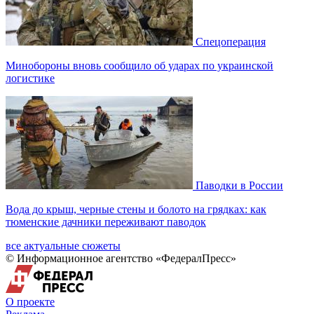
Спецоперация
Минобороны вновь сообщило об ударах по украинской
логистике
Паводки в России
Вода до крыш, черные стены и болото на грядках: как
тюменские дачники переживают паводок
все актуальные сюжеты
© Информационное агентство «ФедералПресс»
О проекте