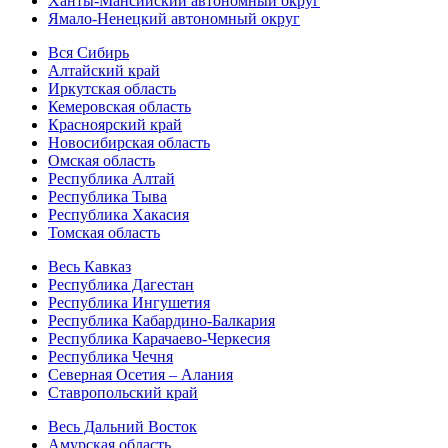
Ханты-Мансийский автономный округ
Ямало-Ненецкий автономный округ
Вся Сибирь
Алтайский край
Иркутская область
Кемеровская область
Красноярский край
Новосибирская область
Омская область
Республика Алтай
Республика Тыва
Республика Хакасия
Томская область
Весь Кавказ
Республика Дагестан
Республика Ингушетия
Республика Кабардино-Балкария
Республика Карачаево-Черкесия
Республика Чечня
Северная Осетия – Алания
Ставропольский край
Весь Дальний Восток
Амурская область