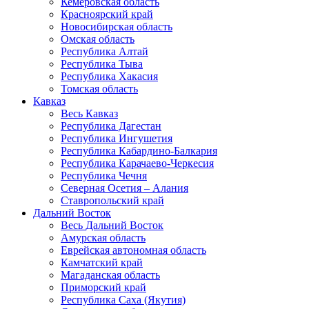
Кемеровская область
Красноярский край
Новосибирская область
Омская область
Республика Алтай
Республика Тыва
Республика Хакасия
Томская область
Кавказ
Весь Кавказ
Республика Дагестан
Республика Ингушетия
Республика Кабардино-Балкария
Республика Карачаево-Черкесия
Республика Чечня
Северная Осетия – Алания
Ставропольский край
Дальний Восток
Весь Дальний Восток
Амурская область
Еврейская автономная область
Камчатский край
Магаданская область
Приморский край
Республика Саха (Якутия)