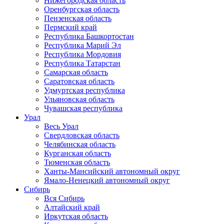
Нижегородская область
Оренбургская область
Пензенская область
Пермский край
Республика Башкортостан
Республика Марий Эл
Республика Мордовия
Республика Татарстан
Самарская область
Саратовская область
Удмуртская республика
Ульяновская область
Чувашская республика
Урал
Весь Урал
Свердловская область
Челябинская область
Курганская область
Тюменская область
Ханты-Мансийский автономный округ
Ямало-Ненецкий автономный округ
Сибирь
Вся Сибирь
Алтайский край
Иркутская область