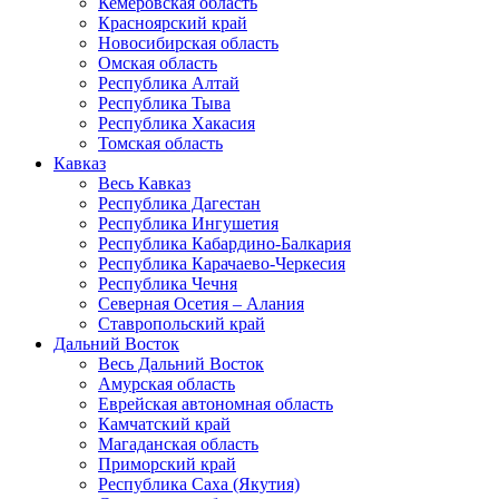
Кемеровская область
Красноярский край
Новосибирская область
Омская область
Республика Алтай
Республика Тыва
Республика Хакасия
Томская область
Кавказ
Весь Кавказ
Республика Дагестан
Республика Ингушетия
Республика Кабардино-Балкария
Республика Карачаево-Черкесия
Республика Чечня
Северная Осетия – Алания
Ставропольский край
Дальний Восток
Весь Дальний Восток
Амурская область
Еврейская автономная область
Камчатский край
Магаданская область
Приморский край
Республика Саха (Якутия)