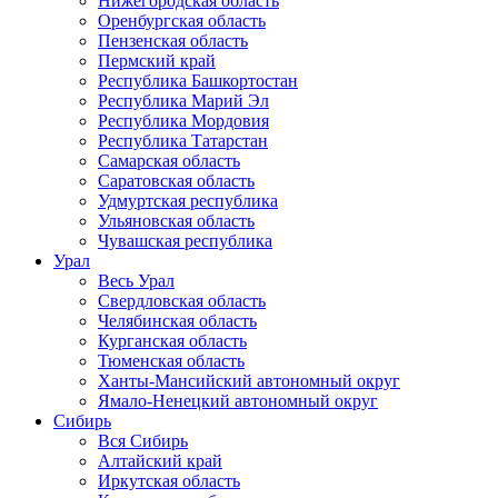
Нижегородская область
Оренбургская область
Пензенская область
Пермский край
Республика Башкортостан
Республика Марий Эл
Республика Мордовия
Республика Татарстан
Самарская область
Саратовская область
Удмуртская республика
Ульяновская область
Чувашская республика
Урал
Весь Урал
Свердловская область
Челябинская область
Курганская область
Тюменская область
Ханты-Мансийский автономный округ
Ямало-Ненецкий автономный округ
Сибирь
Вся Сибирь
Алтайский край
Иркутская область