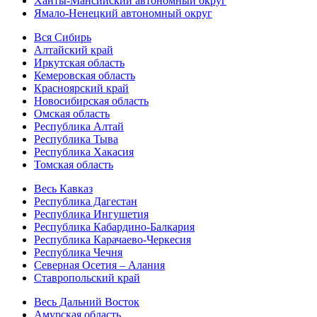
Ханты-Мансийский автономный округ
Ямало-Ненецкий автономный округ
Вся Сибирь
Алтайский край
Иркутская область
Кемеровская область
Красноярский край
Новосибирская область
Омская область
Республика Алтай
Республика Тыва
Республика Хакасия
Томская область
Весь Кавказ
Республика Дагестан
Республика Ингушетия
Республика Кабардино-Балкария
Республика Карачаево-Черкесия
Республика Чечня
Северная Осетия – Алания
Ставропольский край
Весь Дальний Восток
Амурская область