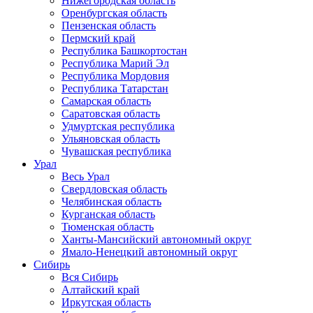
Нижегородская область
Оренбургская область
Пензенская область
Пермский край
Республика Башкортостан
Республика Марий Эл
Республика Мордовия
Республика Татарстан
Самарская область
Саратовская область
Удмуртская республика
Ульяновская область
Чувашская республика
Урал
Весь Урал
Свердловская область
Челябинская область
Курганская область
Тюменская область
Ханты-Мансийский автономный округ
Ямало-Ненецкий автономный округ
Сибирь
Вся Сибирь
Алтайский край
Иркутская область