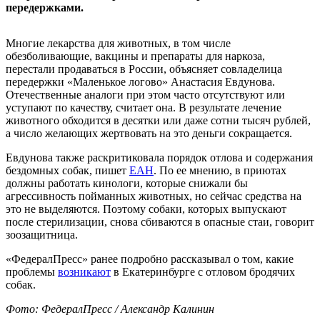
передержками.
Многие лекарства для животных, в том числе
обезболивающие, вакцины и препараты для наркоза,
перестали продаваться в России, объясняет совладелица
передержки «Маленькое логово» Анастасия Евдунова.
Отечественные аналоги при этом часто отсутствуют или
уступают по качеству, считает она. В результате лечение
животного обходится в десятки или даже сотни тысяч рублей,
а число желающих жертвовать на это деньги сокращается.
Евдунова также раскритиковала порядок отлова и содержания
бездомных собак, пишет
ЕАН
. По ее мнению, в приютах
должны работать кинологи, которые снижали бы
агрессивность пойманных животных, но сейчас средства на
это не выделяются. Поэтому собаки, которых выпускают
после стерилизации, снова сбиваются в опасные стаи, говорит
зоозащитница.
«ФедералПресс» ранее подробно рассказывал о том, какие
проблемы
возникают
в Екатеринбурге с отловом бродячих
собак.
Фото: ФедералПресс / Александр Калинин