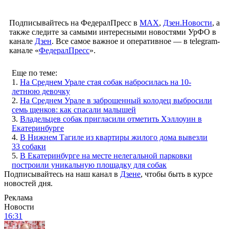
Подписывайтесь на ФедералПресс в
МАХ
,
Дзен.Новости
, а
также следите за самыми интересными новостями УрФО в
канале
Дзен
. Все самое важное и оперативное — в telegram-
канале «
ФедералПресс
».
Еще по теме:
1.
На Среднем Урале стая собак набросилась на 10-
летнюю девочку
2.
На Среднем Урале в заброшенный колодец выбросили
семь щенков: как спасали малышей
3.
Владельцев собак пригласили отметить Хэллоуин в
Екатеринбурге
4.
В Нижнем Тагиле из квартиры жилого дома вывезли
33 собаки
5.
В Екатеринбурге на месте нелегальной парковки
построили уникальную площадку для собак
Подписывайтесь на наш канал в
Дзене
, чтобы быть в курсе
новостей дня.
Реклама
Новости
16:31