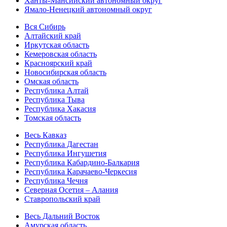
Ханты-Мансийский автономный округ
Ямало-Ненецкий автономный округ
Вся Сибирь
Алтайский край
Иркутская область
Кемеровская область
Красноярский край
Новосибирская область
Омская область
Республика Алтай
Республика Тыва
Республика Хакасия
Томская область
Весь Кавказ
Республика Дагестан
Республика Ингушетия
Республика Кабардино-Балкария
Республика Карачаево-Черкесия
Республика Чечня
Северная Осетия – Алания
Ставропольский край
Весь Дальний Восток
Амурская область