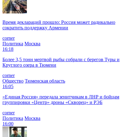
Время деклараций прошло: Россия может радикально
сократить поддержку Армении
corner
Политика
Москва
16:18
Более 3,5 тонн мертвой рыбы собрали с берегов Туры и
Круглого озера в Тюмени
corner
Общество
Тюменская область
16:05
«Единая Россия» передала зенитчикам в ЛНР и бойцам
группировки «Центр» дроны «Скворец» и РЭБ
corner
Политика
Москва
16:00