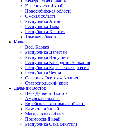
Кемеровская область
Красноярский край
Новосибирская область
Омская область
Республика Алтай
Республика Тыва
Республика Хакасия
Томская область
Кавказ
Весь Кавказ
Республика Дагестан
Республика Ингушетия
Республика Кабардино-Балкария
Республика Карачаево-Черкесия
Республика Чечня
Северная Осетия – Алания
Ставропольский край
Дальний Восток
Весь Дальний Восток
Амурская область
Еврейская автономная область
Камчатский край
Магаданская область
Приморский край
Республика Саха (Якутия)