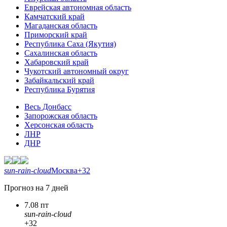
Еврейская автономная область
Камчатский край
Магаданская область
Приморский край
Республика Саха (Якутия)
Сахалинская область
Хабаровский край
Чукотский автономный округ
Забайкальский край
Республика Бурятия
Весь Донбасс
Запорожская область
Херсонская область
ЛНР
ДНР
sun-rain-cloud
Москва
+32
Прогноз на 7 дней
7.08 пт
sun-rain-cloud
+32