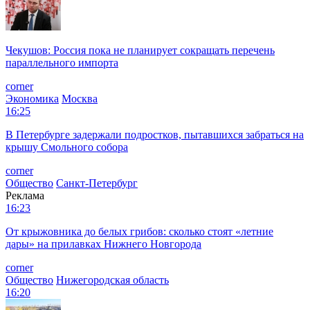
Чекушов: Россия пока не планирует сокращать перечень
параллельного импорта
corner
Экономика
Москва
16:25
В Петербурге задержали подростков, пытавшихся забраться на
крышу Смольного собора
corner
Общество
Санкт-Петербург
Реклама
16:23
От крыжовника до белых грибов: сколько стоят «летние
дары» на прилавках Нижнего Новгорода
corner
Общество
Нижегородская область
16:20