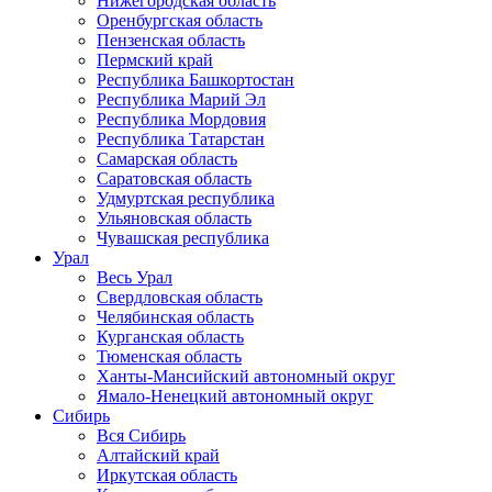
Нижегородская область
Оренбургская область
Пензенская область
Пермский край
Республика Башкортостан
Республика Марий Эл
Республика Мордовия
Республика Татарстан
Самарская область
Саратовская область
Удмуртская республика
Ульяновская область
Чувашская республика
Урал
Весь Урал
Свердловская область
Челябинская область
Курганская область
Тюменская область
Ханты-Мансийский автономный округ
Ямало-Ненецкий автономный округ
Сибирь
Вся Сибирь
Алтайский край
Иркутская область