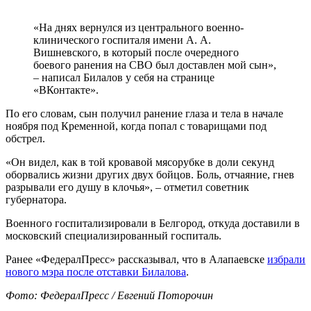
«На днях вернулся из центрального военно-
клинического госпиталя имени А. А.
Вишневского, в который после очередного
боевого ранения на СВО был доставлен мой сын»,
– написал Билалов у себя на странице
«ВКонтакте».
По его словам, сын получил ранение глаза и тела в начале
ноября под Кременной, когда попал с товарищами под
обстрел.
«Он видел, как в той кровавой мясорубке в доли секунд
оборвались жизни других двух бойцов. Боль, отчаяние, гнев
разрывали его душу в клочья», – отметил советник
губернатора.
Военного госпитализировали в Белгород, откуда доставили в
московский специализированный госпиталь.
Ранее «ФедералПресс» рассказывал, что в Алапаевске
избрали
нового мэра после отставки Билалова
.
Фото: ФедералПресс / Евгений Поторочин