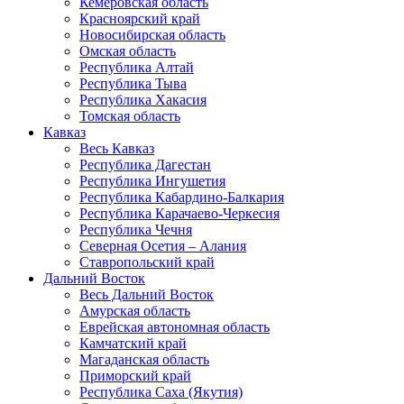
Кемеровская область
Красноярский край
Новосибирская область
Омская область
Республика Алтай
Республика Тыва
Республика Хакасия
Томская область
Кавказ
Весь Кавказ
Республика Дагестан
Республика Ингушетия
Республика Кабардино-Балкария
Республика Карачаево-Черкесия
Республика Чечня
Северная Осетия – Алания
Ставропольский край
Дальний Восток
Весь Дальний Восток
Амурская область
Еврейская автономная область
Камчатский край
Магаданская область
Приморский край
Республика Саха (Якутия)