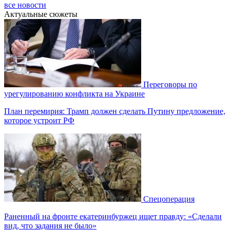
все новости
Актуальные сюжеты
Переговоры по
урегулированию конфликта на Украине
План перемирия: Трамп должен сделать Путину предложение,
которое устроит РФ
Спецоперация
Раненный на фронте екатеринбуржец ищет правду: «Сделали
вид, что задания не было»