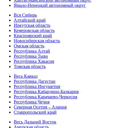
Ханты-Мансийский автономный округ
Ямало-Ненецкий автономный округ
Вся Сибирь
Алтайский край
Иркутская область
Кемеровская область
Красноярский край
Новосибирская область
Омская область
Республика Алтай
Республика Тыва
Республика Хакасия
Томская область
Весь Кавказ
Республика Дагестан
Республика Ингушетия
Республика Кабардино-Балкария
Республика Карачаево-Черкесия
Республика Чечня
Северная Осетия – Алания
Ставропольский край
Весь Дальний Восток
Амурская область