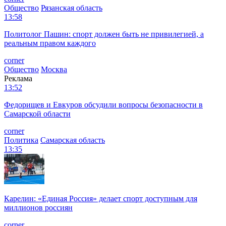
Общество
Рязанская область
13:58
Политолог Пашин: спорт должен быть не привилегией, а
реальным правом каждого
corner
Общество
Москва
Реклама
13:52
Федорищев и Евкуров обсудили вопросы безопасности в
Самарской области
corner
Политика
Самарская область
13:35
Карелин: «Единая Россия» делает спорт доступным для
миллионов россиян
corner