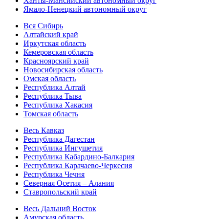
Ханты-Мансийский автономный округ
Ямало-Ненецкий автономный округ
Вся Сибирь
Алтайский край
Иркутская область
Кемеровская область
Красноярский край
Новосибирская область
Омская область
Республика Алтай
Республика Тыва
Республика Хакасия
Томская область
Весь Кавказ
Республика Дагестан
Республика Ингушетия
Республика Кабардино-Балкария
Республика Карачаево-Черкесия
Республика Чечня
Северная Осетия – Алания
Ставропольский край
Весь Дальний Восток
Амурская область