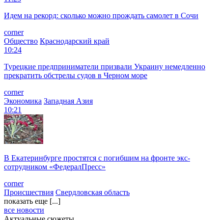
Идем на рекорд: сколько можно прождать самолет в Сочи
corner
Общество
Краснодарский край
10:24
Турецкие предприниматели призвали Украину немедленно
прекратить обстрелы судов в Черном море
corner
Экономика
Западная Азия
10:21
В Екатеринбурге простятся с погибшим на фронте экс-
сотрудником «ФедералПресс»
corner
Происшествия
Свердловская область
показать еще [...]
все новости
Актуальные сюжеты