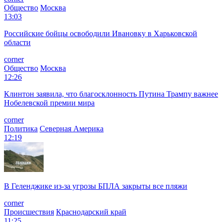
Общество
Москва
13:03
Российские бойцы освободили Ивановку в Харьковской
области
corner
Общество
Москва
12:26
Клинтон заявила, что благосклонность Путина Трампу важнее
Нобелевской премии мира
corner
Политика
Северная Америка
12:19
В Геленджике из-за угрозы БПЛА закрыты все пляжи
corner
Происшествия
Краснодарский край
11:25