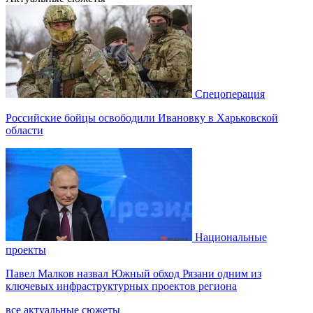
Спецоперация
Российские бойцы освободили Ивановку в Харьковской
области
Национальные
проекты
Павел Малков назвал Южный обход Рязани одним из
ключевых инфраструктурных проектов региона
все актуальные сюжеты