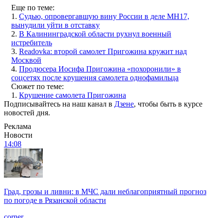
Еще по теме:
1.
Судью, опровергавшую вину России в деле MH17,
вынудили уйти в отставку
2.
В Калининградской области рухнул военный
истребитель
3.
Readovka: второй самолет Пригожина кружит над
Москвой
4.
Продюсера Иосифа Пригожина «похоронили» в
соцсетях после крушения самолета однофамильца
Сюжет по теме:
1.
Крушение самолета Пригожина
Подписывайтесь на наш канал в
Дзене
, чтобы быть в курсе
новостей дня.
Реклама
Новости
14:08
Град, грозы и ливни: в МЧС дали неблагоприятный прогноз
по погоде в Рязанской области
corner