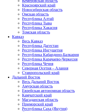
Кемеровская область
Красноярский край
Новосибирская область
Омская область
Республика Алтай
Республика Тыва
Республика Хакасия
Томская область
Кавказ
Весь Кавказ
Республика Дагестан
Республика Ингушетия
Республика Кабардино-Балкария
Республика Карачаево-Черкесия
Республика Чечня
Северная Осетия – Алания
Ставропольский край
Дальний Восток
Весь Дальний Восток
Амурская область
Еврейская автономная область
Камчатский край
Магаданская область
Приморский край
Республика Саха (Якутия)