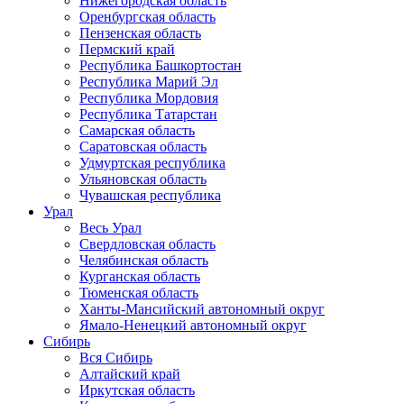
Нижегородская область
Оренбургская область
Пензенская область
Пермский край
Республика Башкортостан
Республика Марий Эл
Республика Мордовия
Республика Татарстан
Самарская область
Саратовская область
Удмуртская республика
Ульяновская область
Чувашская республика
Урал
Весь Урал
Свердловская область
Челябинская область
Курганская область
Тюменская область
Ханты-Мансийский автономный округ
Ямало-Ненецкий автономный округ
Сибирь
Вся Сибирь
Алтайский край
Иркутская область