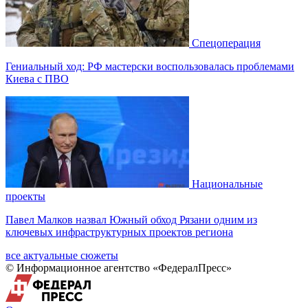
Спецоперация
Гениальный ход: РФ мастерски воспользовалась проблемами
Киева с ПВО
Национальные
проекты
Павел Малков назвал Южный обход Рязани одним из
ключевых инфраструктурных проектов региона
все актуальные сюжеты
© Информационное агентство «ФедералПресс»