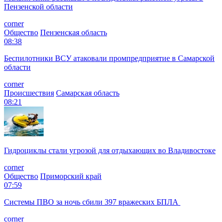
Пензенской области
corner
Общество
Пензенская область
08:38
Беспилотники ВСУ атаковали промпредприятие в Самарской
области
corner
Происшествия
Самарская область
08:21
Гидроциклы стали угрозой для отдыхающих во Владивостоке
corner
Общество
Приморский край
07:59
Системы ПВО за ночь сбили 397 вражеских БПЛА
corner