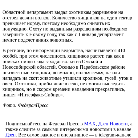
Областной департамент выдал охотникам разрешение на
отстрел девяти волков. Количество хищников на один гектар
превышает норму, поэтому необходимо снизить их
популяцию. Охоту по выданным разрешениям необходимо
завершить к Новому году, так как с 1 января департамент
начнет подсчет диких животных.
В регионе, по информации ведомства, насчитывается 410
особей, при этом численность хищников растет, так как в
поисках пищи сюда заходят волки из Омской и
Новосибирской областей. Осенью в Парабельском районе
неизвестные хищники, возможно, волчья семья, начали
нападать на скот: животные утащили кроликов, гусей, уток и
овец. Охотники, прибывшие в село, не смогли выследить
хищников, но в скором времени нападения прекратились,
пишет «Интерфакс-Сибирь».
Фото: ФедералПресс
Подписывайтесь на ФедералПресс в
МАХ
,
Дзен.Новости
, а
также следите за самыми интересными новостями в канале
Дзен
. Все самое важное и оперативное — в telegram-канале