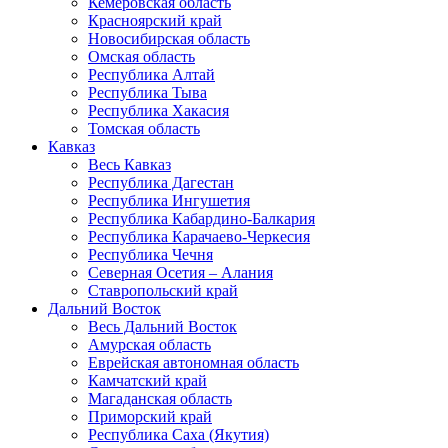
Кемеровская область
Красноярский край
Новосибирская область
Омская область
Республика Алтай
Республика Тыва
Республика Хакасия
Томская область
Кавказ
Весь Кавказ
Республика Дагестан
Республика Ингушетия
Республика Кабардино-Балкария
Республика Карачаево-Черкесия
Республика Чечня
Северная Осетия – Алания
Ставропольский край
Дальний Восток
Весь Дальний Восток
Амурская область
Еврейская автономная область
Камчатский край
Магаданская область
Приморский край
Республика Саха (Якутия)