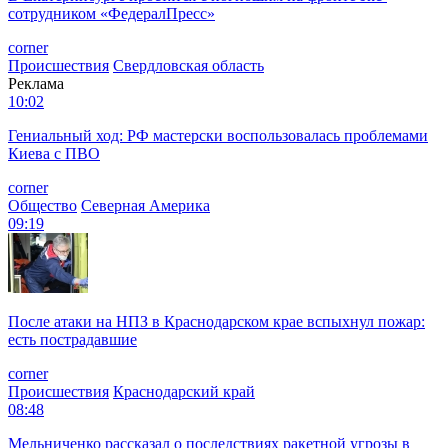
сотрудником «ФедералПресс»
corner
Происшествия
Свердловская область
Реклама
10:02
Гениальный ход: РФ мастерски воспользовалась проблемами
Киева с ПВО
corner
Общество
Северная Америка
09:19
После атаки на НПЗ в Краснодарском крае вспыхнул пожар:
есть пострадавшие
corner
Происшествия
Краснодарский край
08:48
Мельниченко рассказал о последствиях ракетной угрозы в