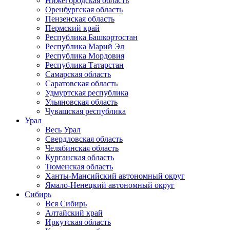
Нижегородская область
Оренбургская область
Пензенская область
Пермский край
Республика Башкортостан
Республика Марий Эл
Республика Мордовия
Республика Татарстан
Самарская область
Саратовская область
Удмуртская республика
Ульяновская область
Чувашская республика
Урал
Весь Урал
Свердловская область
Челябинская область
Курганская область
Тюменская область
Ханты-Мансийский автономный округ
Ямало-Ненецкий автономный округ
Сибирь
Вся Сибирь
Алтайский край
Иркутская область