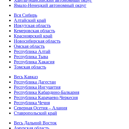
Ханты-Мансийский автономный округ
Ямало-Ненецкий автономный округ
Вся Сибирь
Алтайский край
Иркутская область
Кемеровская область
Красноярский край
Новосибирская область
Омская область
Республика Алтай
Республика Тыва
Республика Хакасия
Томская область
Весь Кавказ
Республика Дагестан
Республика Ингушетия
Республика Кабардино-Балкария
Республика Карачаево-Черкесия
Республика Чечня
Северная Осетия – Алания
Ставропольский край
Весь Дальний Восток
Амурская область