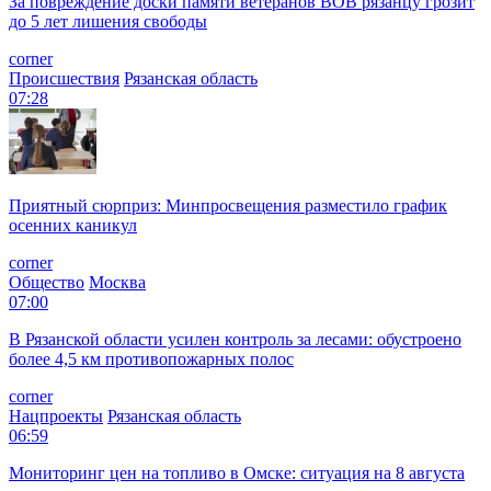
За повреждение доски памяти ветеранов ВОВ рязанцу грозит
до 5 лет лишения свободы
corner
Происшествия
Рязанская область
07:28
Приятный сюрприз: Минпросвещения разместило график
осенних каникул
corner
Общество
Москва
07:00
В Рязанской области усилен контроль за лесами: обустроено
более 4,5 км противопожарных полос
corner
Нацпроекты
Рязанская область
06:59
Мониторинг цен на топливо в Омске: ситуация на 8 августа