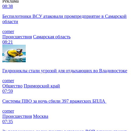
Реклама
08:38
Беспилотники ВСУ атаковали промпредприятие в Самарской
области
corner
Происшествия
Самарская область
08:21
Гидроциклы стали угрозой для отдыхающих во Владивостоке
corner
Общество
Приморский край
07:59
Системы ПВО за ночь сбили 397 вражеских БПЛА
corner
Происшествия
Москва
07:35