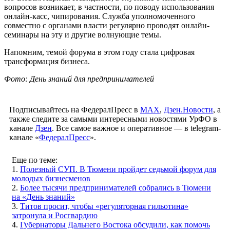
вопросов возникает, в частности, по поводу использования
онлайн-касс, чипирования. Служба уполномоченного
совместно с органами власти регулярно проводят онлайн-
семинары на эту и другие волнующие темы.
Напомним, темой форума в этом году стала цифровая
трансформация бизнеса.
Фото: День знаний для предпринимателей
Подписывайтесь на ФедералПресс в
МАХ
,
Дзен.Новости
, а
также следите за самыми интересными новостями УрФО в
канале
Дзен
. Все самое важное и оперативное — в telegram-
канале «
ФедералПресс
».
Еще по теме:
1.
Полезный СУП. В Тюмени пройдет седьмой форум для
молодых бизнесменов
2.
Более тысячи предпринимателей собрались в Тюмени
на «День знаний»
3.
Титов просит, чтобы «регуляторная гильотина»
затронула и Росгвардию
4.
Губернаторы Дальнего Востока обсудили, как помочь