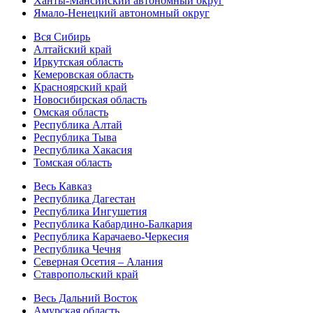
Ханты-Мансийский автономный округ
Ямало-Ненецкий автономный округ
Вся Сибирь
Алтайский край
Иркутская область
Кемеровская область
Красноярский край
Новосибирская область
Омская область
Республика Алтай
Республика Тыва
Республика Хакасия
Томская область
Весь Кавказ
Республика Дагестан
Республика Ингушетия
Республика Кабардино-Балкария
Республика Карачаево-Черкесия
Республика Чечня
Северная Осетия – Алания
Ставропольский край
Весь Дальний Восток
Амурская область