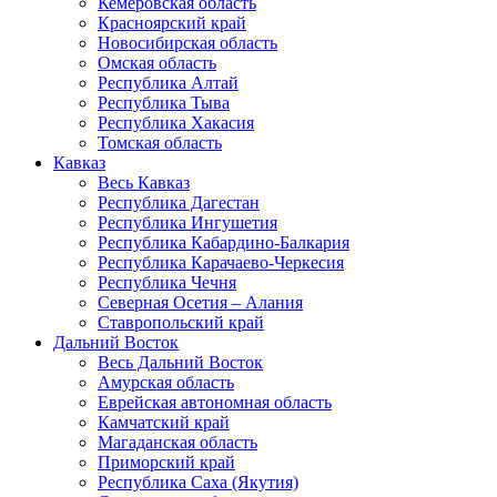
Кемеровская область
Красноярский край
Новосибирская область
Омская область
Республика Алтай
Республика Тыва
Республика Хакасия
Томская область
Кавказ
Весь Кавказ
Республика Дагестан
Республика Ингушетия
Республика Кабардино-Балкария
Республика Карачаево-Черкесия
Республика Чечня
Северная Осетия – Алания
Ставропольский край
Дальний Восток
Весь Дальний Восток
Амурская область
Еврейская автономная область
Камчатский край
Магаданская область
Приморский край
Республика Саха (Якутия)