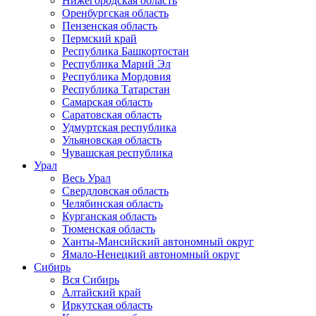
Нижегородская область
Оренбургская область
Пензенская область
Пермский край
Республика Башкортостан
Республика Марий Эл
Республика Мордовия
Республика Татарстан
Самарская область
Саратовская область
Удмуртская республика
Ульяновская область
Чувашская республика
Урал
Весь Урал
Свердловская область
Челябинская область
Курганская область
Тюменская область
Ханты-Мансийский автономный округ
Ямало-Ненецкий автономный округ
Сибирь
Вся Сибирь
Алтайский край
Иркутская область