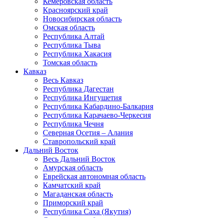
Кемеровская область
Красноярский край
Новосибирская область
Омская область
Республика Алтай
Республика Тыва
Республика Хакасия
Томская область
Кавказ
Весь Кавказ
Республика Дагестан
Республика Ингушетия
Республика Кабардино-Балкария
Республика Карачаево-Черкесия
Республика Чечня
Северная Осетия – Алания
Ставропольский край
Дальний Восток
Весь Дальний Восток
Амурская область
Еврейская автономная область
Камчатский край
Магаданская область
Приморский край
Республика Саха (Якутия)