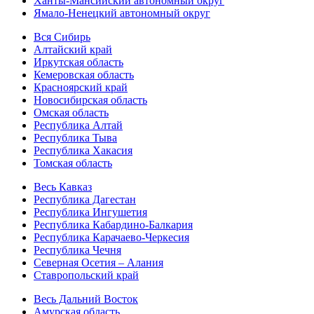
Ханты-Мансийский автономный округ
Ямало-Ненецкий автономный округ
Вся Сибирь
Алтайский край
Иркутская область
Кемеровская область
Красноярский край
Новосибирская область
Омская область
Республика Алтай
Республика Тыва
Республика Хакасия
Томская область
Весь Кавказ
Республика Дагестан
Республика Ингушетия
Республика Кабардино-Балкария
Республика Карачаево-Черкесия
Республика Чечня
Северная Осетия – Алания
Ставропольский край
Весь Дальний Восток
Амурская область