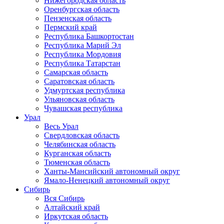
Нижегородская область
Оренбургская область
Пензенская область
Пермский край
Республика Башкортостан
Республика Марий Эл
Республика Мордовия
Республика Татарстан
Самарская область
Саратовская область
Удмуртская республика
Ульяновская область
Чувашская республика
Урал
Весь Урал
Свердловская область
Челябинская область
Курганская область
Тюменская область
Ханты-Мансийский автономный округ
Ямало-Ненецкий автономный округ
Сибирь
Вся Сибирь
Алтайский край
Иркутская область