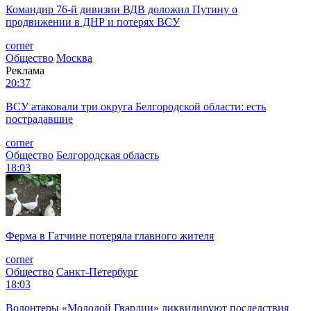
Командир 76-й дивизии ВДВ доложил Путину о
продвижении в ДНР и потерях ВСУ
corner
Общество
Москва
Реклама
20:37
ВСУ атаковали три округа Белгородской области: есть
пострадавшие
corner
Общество
Белгородская область
18:03
Ферма в Гатчине потеряла главного жителя
corner
Общество
Санкт-Петербург
18:03
Волонтеры «Молодой Гвардии» ликвидируют последствия