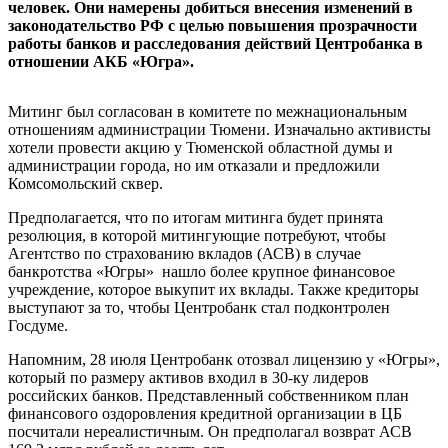
человек. Они намерены добиться внесения изменений в
законодательство РФ с целью повышения прозрачности
работы банков и расследования действий Центробанка в
отношении АКБ «Югра».
Митинг был согласован в комитете по межнациональным
отношениям администрации Тюмени. Изначально активисты
хотели провести акцию у Тюменской областной думы и
администрации города, но им отказали и предложили
Комсомольский сквер.
Предполагается, что по итогам митинга будет принята
резолюция, в которой митингующие потребуют, чтобы
Агентство по страхованию вкладов (АСВ) в случае
банкротства «Югры» нашло более крупное финансовое
учреждение, которое выкупит их вклады. Также кредиторы
выступают за то, чтобы Центробанк стал подконтролен
Госдуме.
Напомним, 28 июля Центробанк отозвал лицензию у «Югры»,
который по размеру активов входил в 30-ку лидеров
российских банков. Представленный собственником план
финансового оздоровления кредитной организации в ЦБ
посчитали нереалистичным. Он предполагал возврат АСВ