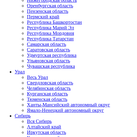
Нижегородская область
Оренбургская область
Пензенская область
Пермский край
Республика Башкортостан
Республика Марий Эл
Республика Мордовия
Республика Татарстан
Самарская область
Саратовская область
Удмуртская республика
Ульяновская область
Чувашская республика
Урал
Весь Урал
Свердловская область
Челябинская область
Курганская область
Тюменская область
Ханты-Мансийский автономный округ
Ямало-Ненецкий автономный округ
Сибирь
Вся Сибирь
Алтайский край
Иркутская область