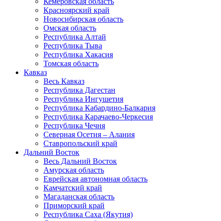
Кемеровская область
Красноярский край
Новосибирская область
Омская область
Республика Алтай
Республика Тыва
Республика Хакасия
Томская область
Кавказ
Весь Кавказ
Республика Дагестан
Республика Ингушетия
Республика Кабардино-Балкария
Республика Карачаево-Черкесия
Республика Чечня
Северная Осетия – Алания
Ставропольский край
Дальний Восток
Весь Дальний Восток
Амурская область
Еврейская автономная область
Камчатский край
Магаданская область
Приморский край
Республика Саха (Якутия)