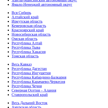
Ханты-Мансийский автономный округ
Ямало-Ненецкий автономный округ
Вся Сибирь
Алтайский край
Иркутская область
Кемеровская область
Красноярский край
Новосибирская область
Омская область
Республика Алтай
Республика Тыва
Республика Хакасия
Томская область
Весь Кавказ
Республика Дагестан
Республика Ингушетия
Республика Кабардино-Балкария
Республика Карачаево-Черкесия
Республика Чечня
Северная Осетия – Алания
Ставропольский край
Весь Дальний Восток
Амурская область