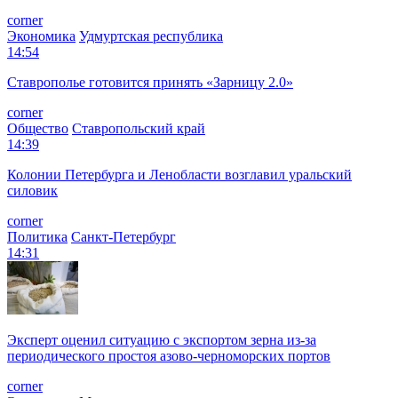
corner
Экономика
Удмуртская республика
14:54
Ставрополье готовится принять «Зарницу 2.0»
corner
Общество
Ставропольский край
14:39
Колонии Петербурга и Ленобласти возглавил уральский
силовик
corner
Политика
Санкт-Петербург
14:31
Эксперт оценил ситуацию с экспортом зерна из-за
периодического простоя азово-черноморских портов
corner