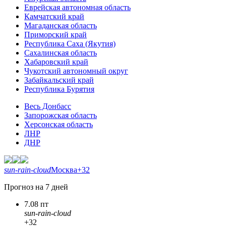
Еврейская автономная область
Камчатский край
Магаданская область
Приморский край
Республика Саха (Якутия)
Сахалинская область
Хабаровский край
Чукотский автономный округ
Забайкальский край
Республика Бурятия
Весь Донбасс
Запорожская область
Херсонская область
ЛНР
ДНР
sun-rain-cloud
Москва
+32
Прогноз на 7 дней
7.08 пт
sun-rain-cloud
+32