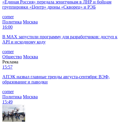
«Единая Россия» передала зенитчикам в ЛНР и бойцам
группировки «Центр» дроны «Скворец» и РЭБ
corner
Политика
Москва
16:00
В MAX запустили программу для разработчиков: доступ к
API и исходному коду
corner
Общество
Москва
Реклама
15:57
АПЭК назвал главные тренды августа-сентября: ВЭФ,
образование и паводки
corner
Политика
Москва
15:49