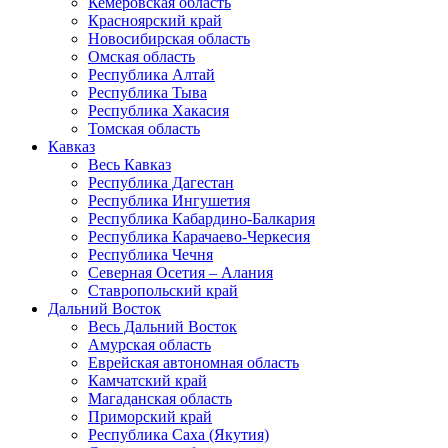
Кемеровская область
Красноярский край
Новосибирская область
Омская область
Республика Алтай
Республика Тыва
Республика Хакасия
Томская область
Кавказ
Весь Кавказ
Республика Дагестан
Республика Ингушетия
Республика Кабардино-Балкария
Республика Карачаево-Черкесия
Республика Чечня
Северная Осетия – Алания
Ставропольский край
Дальний Восток
Весь Дальний Восток
Амурская область
Еврейская автономная область
Камчатский край
Магаданская область
Приморский край
Республика Саха (Якутия)