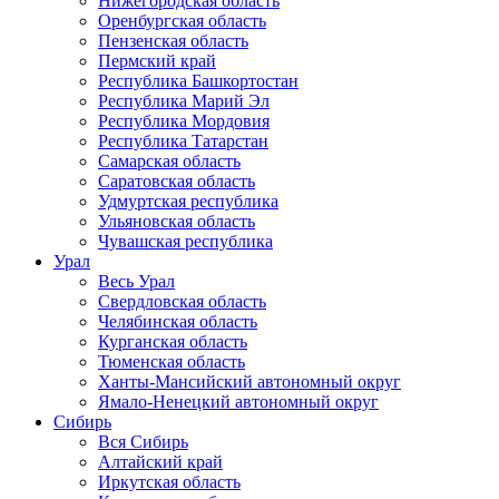
Нижегородская область
Оренбургская область
Пензенская область
Пермский край
Республика Башкортостан
Республика Марий Эл
Республика Мордовия
Республика Татарстан
Самарская область
Саратовская область
Удмуртская республика
Ульяновская область
Чувашская республика
Урал
Весь Урал
Свердловская область
Челябинская область
Курганская область
Тюменская область
Ханты-Мансийский автономный округ
Ямало-Ненецкий автономный округ
Сибирь
Вся Сибирь
Алтайский край
Иркутская область