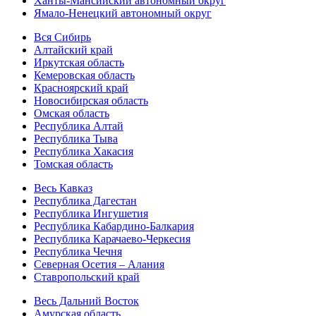
Ханты-Мансийский автономный округ
Ямало-Ненецкий автономный округ
Вся Сибирь
Алтайский край
Иркутская область
Кемеровская область
Красноярский край
Новосибирская область
Омская область
Республика Алтай
Республика Тыва
Республика Хакасия
Томская область
Весь Кавказ
Республика Дагестан
Республика Ингушетия
Республика Кабардино-Балкария
Республика Карачаево-Черкесия
Республика Чечня
Северная Осетия – Алания
Ставропольский край
Весь Дальний Восток
Амурская область