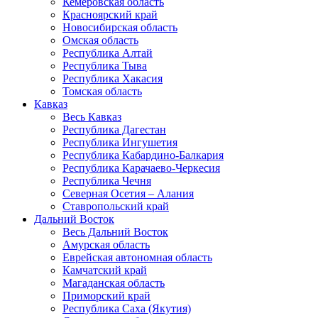
Кемеровская область
Красноярский край
Новосибирская область
Омская область
Республика Алтай
Республика Тыва
Республика Хакасия
Томская область
Кавказ
Весь Кавказ
Республика Дагестан
Республика Ингушетия
Республика Кабардино-Балкария
Республика Карачаево-Черкесия
Республика Чечня
Северная Осетия – Алания
Ставропольский край
Дальний Восток
Весь Дальний Восток
Амурская область
Еврейская автономная область
Камчатский край
Магаданская область
Приморский край
Республика Саха (Якутия)