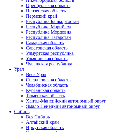
Нижегородская область
Оренбургская область
Пензенская область
Пермский край
Республика Башкортостан
Республика Марий Эл
Республика Мордовия
Республика Татарстан
Самарская область
Саратовская область
Удмуртская республика
Ульяновская область
Чувашская республика
Урал
Весь Урал
Свердловская область
Челябинская область
Курганская область
Тюменская область
Ханты-Мансийский автономный округ
Ямало-Ненецкий автономный округ
Сибирь
Вся Сибирь
Алтайский край
Иркутская область