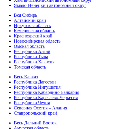
Ханты-Мансийский автономный округ
Ямало-Ненецкий автономный округ
Вся Сибирь
Алтайский край
Иркутская область
Кемеровская область
Красноярский край
Новосибирская область
Омская область
Республика Алтай
Республика Тыва
Республика Хакасия
Томская область
Весь Кавказ
Республика Дагестан
Республика Ингушетия
Республика Кабардино-Балкария
Республика Карачаево-Черкесия
Республика Чечня
Северная Осетия – Алания
Ставропольский край
Весь Дальний Восток
Амурская область