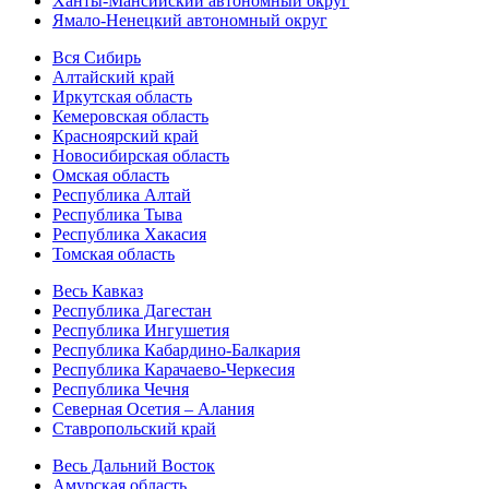
Ханты-Мансийский автономный округ
Ямало-Ненецкий автономный округ
Вся Сибирь
Алтайский край
Иркутская область
Кемеровская область
Красноярский край
Новосибирская область
Омская область
Республика Алтай
Республика Тыва
Республика Хакасия
Томская область
Весь Кавказ
Республика Дагестан
Республика Ингушетия
Республика Кабардино-Балкария
Республика Карачаево-Черкесия
Республика Чечня
Северная Осетия – Алания
Ставропольский край
Весь Дальний Восток
Амурская область