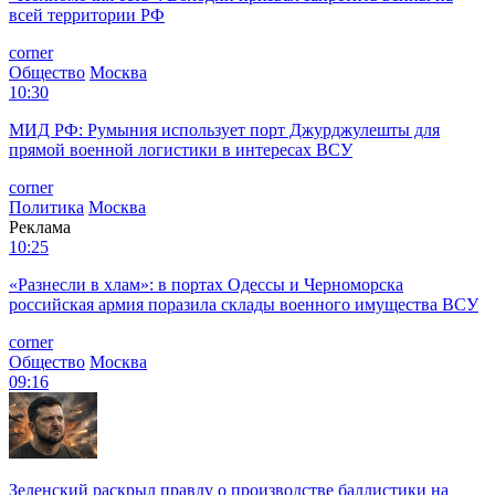
всей территории РФ
corner
Общество
Москва
10:30
МИД РФ: Румыния использует порт Джурджулешты для
прямой военной логистики в интересах ВСУ
corner
Политика
Москва
Реклама
10:25
«Разнесли в хлам»: в портах Одессы и Черноморска
российская армия поразила склады военного имущества ВСУ
corner
Общество
Москва
09:16
Зеленский раскрыл правду о производстве баллистики на