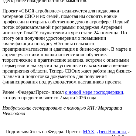
здесь ранее находили останки мамонтов.
Проект «СВОй агробизнес» реализуется для поддержки
ветеранов СВО и их семей, помогая им освоить новые
профессии и открыть собственное дело в агросфере. Первый
поток образовательной программы поддержал Аграрный
институт ТюмГУ, слушателями курса стали 24 тюменца. По
итогу они получили удостоверения о повышении
квалификации по курсу «Основы сельского
предпринимательства и адаптация к бизнес-среде». В марте и
апреле участники прошли интенсивное обучение:
теоретические и практические занятия, встречи с опытными
фермерами и экскурсии на успешные сельскохозяйственные
предприятия области. Теперь СВОих ждет работа над бизнес-
планами и подготовка документов для получения
финансирования под руководством наставников проекта.
Ранее «ФедералПресс» писал
о новой мере господдержки
,
которую предоставляют со 2 марта 2026 года.
Изображение сгенерировано с помощью ИИ / Маргарита
Неклюдова
Подписывайтесь на ФедералПресс в
МАХ
,
Дзен.Новости
, а