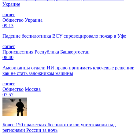
Украине
corner
Общество
Украина
09:13
Падение беспилотника ВСУ спровоцировало пожар в Уфе
corner
Происшествия
Республика Башкортостан
08:40
Американцы отдали ИИ право принимать ключевые решения:
как не стать заложником машины
corner
Общество
Москва
07:57
Более 150 вражеских беспилотников уничтожили над
регионами России за ночь