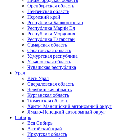
Нижегородская область
Оренбургская область
Пензенская область
Пермский край
Республика Башкортостан
Республика Марий Эл
Республика Мордовия
Республика Татарстан
Самарская область
Саратовская область
Удмуртская республика
Ульяновская область
Чувашская республика
Урал
Весь Урал
Свердловская область
Челябинская область
Курганская область
Тюменская область
Ханты-Мансийский автономный округ
Ямало-Ненецкий автономный округ
Сибирь
Вся Сибирь
Алтайский край
Иркутская область