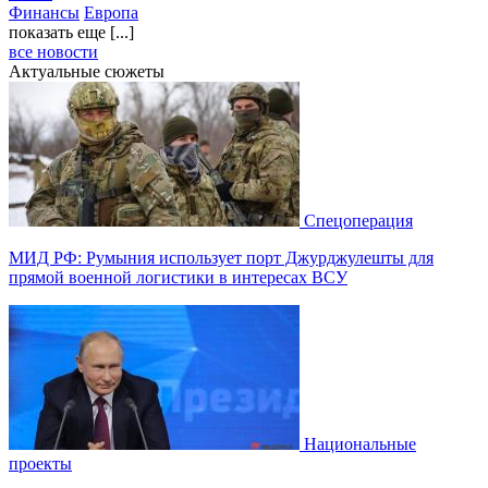
Финансы
Европа
показать еще [...]
все новости
Актуальные сюжеты
Спецоперация
МИД РФ: Румыния использует порт Джурджулешты для
прямой военной логистики в интересах ВСУ
Национальные
проекты