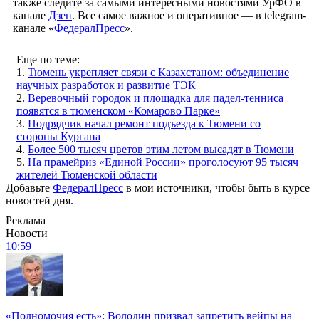
также следите за самыми интересными новостями УрФО в
канале
Дзен
. Все самое важное и оперативное — в telegram-
канале «
ФедералПресс
».
Еще по теме:
1.
Тюмень укрепляет связи с Казахстаном: объединение
научных разработок и развитие ТЭК
2.
Веревочный городок и площадка для падел-тенниса
появятся в тюменском «Комарово Парке»
3.
Подрядчик начал ремонт подъезда к Тюмени со
стороны Кургана
4.
Более 500 тысяч цветов этим летом высадят в Тюмени
5.
На прамейриз «Единой России» проголосуют 95 тысяч
жителей Тюменской области
Добавьте
ФедералПресс
в мои источники, чтобы быть в курсе
новостей дня.
Реклама
Новости
10:59
«Полномочия есть»: Володин призвал запретить вейпы на