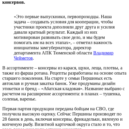
консервов.
«Это первые выпускники, первопроходцы. Наша
задача – создавать условия для кооперации, чтобы
участники проекта дополняли друг друга и усилия
давали кратный результат. Каждый из них
мотивирован развивать свое дело, и мы будем
помогать им на всех этапах», – отметил важность
инициативы замгубернатора, директор
департамента АПК Тюменской области
Владимир
Чейметов
.
В ассортименте – консервы из карася, щуки, леща, плотвы, а
также из фарша ротана. Рецепты разработаны на основе опыта
старшего поколения. На старте у семьи Першиных есть
автоклав и ручная закатка банок. Уже продуманы дизайн
этикетки и бренд – «Абатская кладовая». Название выбрано с
расчетом на расширение ассортимента: в планах – тушенка,
соленья, варенье.
Первая партия продукции передана бойцам на СВО, где
получила высокую оценку. Сейчас Першины производят по
28 банок в день, включая консервы, фрикадельки, вяленую и
копченую рыбу. Визитной карточкой округа стало и то, что