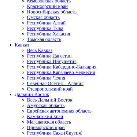
Кемеровская область
Красноярский край
Новосибирская область
Омская область
Республика Алтай
Республика Тыва
Республика Хакасия
Томская область
Кавказ
Весь Кавказ
Республика Дагестан
Республика Ингушетия
Республика Кабардино-Балкария
Республика Карачаево-Черкесия
Республика Чечня
Северная Осетия – Алания
Ставропольский край
Дальний Восток
Весь Дальний Восток
Амурская область
Еврейская автономная область
Камчатский край
Магаданская область
Приморский край
Республика Саха (Якутия)